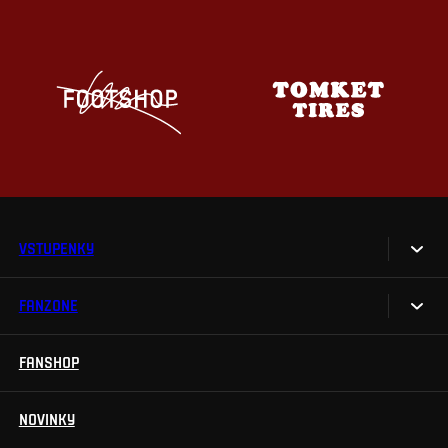
VSTUPENKY
FANZONE
Vstupenky
Permanentky
FANSHOP
Sparta UNLIMITED.
VIP vstupenky
Sparta Junior Club
NOVINKY
Handicapovaní fanoušci
Aplikace Sparta.