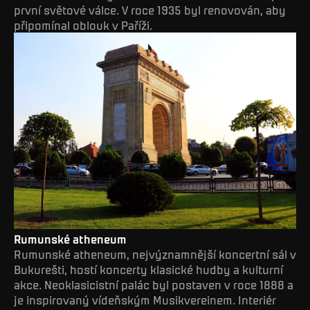
první světové válce. V roce 1935 byl renovován, aby
připomínal oblouk v Paříži.
Rumunské atheneum
Rumunské atheneum, nejvýznamnější koncertní sál v
Bukurešti, hostí koncerty klasické hudby a kulturní
akce. Neoklasicistní palác byl postaven v roce 1888 a
je inspirovaný vídeňským Musikvereinem. Interiér