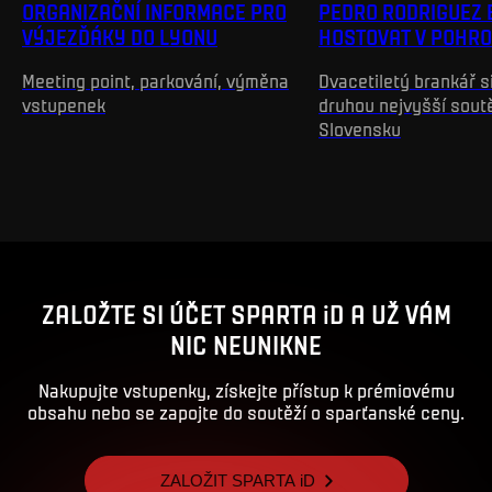
ORGANIZAČNÍ INFORMACE PRO
PEDRO RODRIGUEZ 
VÝJEZĎÁKY DO LYONU
HOSTOVAT V POHRO
Meeting point, parkování, výměna
Dvacetiletý brankář s
vstupenek
druhou nejvyšší sout
Slovensku
ZALOŽTE SI ÚČET SPARTA iD A UŽ VÁM
NIC NEUNIKNE
Nakupujte vstupenky, získejte přístup k prémiovému
obsahu nebo se zapojte do soutěží o sparťanské ceny.
ZALOŽIT SPARTA iD