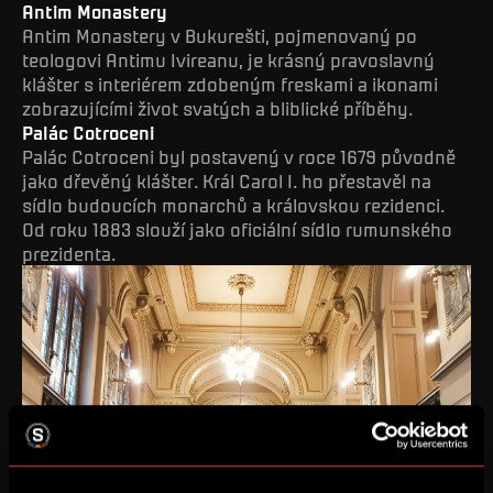
Antim Monastery
Antim Monastery v Bukurešti, pojmenovaný po
teologovi Antimu Ivireanu, je krásný pravoslavný
klášter s interiérem zdobeným freskami a ikonami
zobrazujícími život svatých a bliblické příběhy.
Palác Cotroceni
Palác Cotroceni byl postavený v roce 1679 původně
jako dřevěný klášter. Král Carol I. ho přestavěl na
sídlo budoucích monarchů a královskou rezidenci.
Od roku 1883 slouží jako oficiální sídlo rumunského
prezidenta.