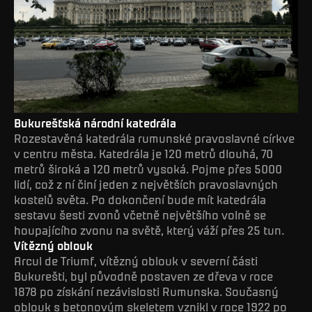
Bukurešťská národní katedrála
Rozestavěná katedrála rumunské pravoslavné církve
v centru města. Katedrála je 120 metrů dlouhá, 70
metrů široká a 120 metrů vysoká. Pojme přes 5000
lidí, což z ní činí jeden z největších pravoslavných
kostelů světa. Po dokončení bude mít katedrála
sestavu šesti zvonů včetně největšího volně se
houpajícího zvonu na světě, který váží přes 25 tun.
Vítězný oblouk
Arcul de Triumf, vítězný oblouk v severní části
Bukurešti, byl původně postaven ze dřeva v roce
1878 po získání nezávislosti Rumunska. Současný
oblouk s betonovým skeletem vznikl v roce 1922 po