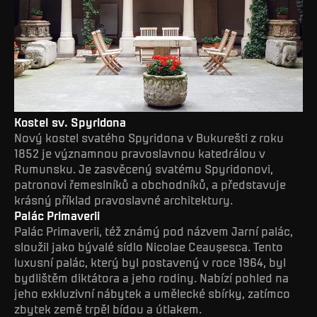
Kostel sv. Spyridona
Nový kostel svatého Spyridona v Bukurešti z roku
1852 je významnou pravoslavnou katedrálou v
Rumunsku. Je zasvěcený svatému Spyridonovi,
patronovi řemeslníků a obchodníků, a představuje
krásný příklad pravoslavné architektury.
Palác Primaverii
Palác Primaverii, též známý pod názvem Jarní palác,
sloužil jako bývalé sídlo Nicolae Ceaușesca. Tento
luxusní palác, který byl postavený v roce 1964, byl
bydlištěm diktátora a jeho rodiny. Nabízí pohled na
jeho exkluzivní nábytek a umělecké sbírky, zatímco
zbytek země trpěl bídou a útlakem.