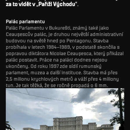
za to vidět v
„
Paříži Východu
“.
Palác parlamentu
Palác Parlamentu v Bukurešti, známý také jako
Ceaușescův palác, je druhou největší administrativní
budovou na světě hned po Pentagonu. Stavba
probíhala v letech 1984–1989, v podstatě skončila s
popravou diktátora Nicolae Ceaușesca, který přikázal
palác postavit. Práce na paláci dodnes nejsou
ukončeny. Od roku 1997 zde sídlí rumunský
parlament, muzea a další instituce. Stavba má přes
2,5 milionu krychlových metrů a váží přes 4 miliony
tun. Je tak těžká, že se ročně propadá o 6 mm.