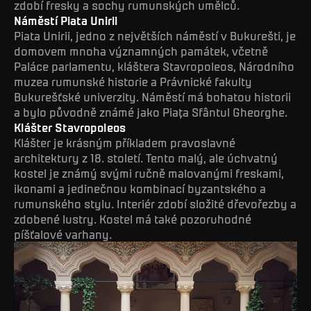
zdobí fresky a sochy rumunských umělců.
Náměstí Piata Unirii
Piata Unirii, jedno z největších náměstí v Bukurešti, je
domovem mnoha významných památek, včetně
Paláce parlamentu, kláštera Stavropoleos, Národního
muzea rumunské historie a Právnické fakulty
Bukurešťské univerzity. Náměstí má bohatou historii
a bylo původně známé jako Piața Sfântul Gheorghe.
Klášter Stavropoleos
Klášter je krásným příkladem pravoslavné
architektury z 18. století. Tento malý, ale úchvatný
kostel je známý svými ručně malovanými freskami,
ikonami a jedinečnou kombinací byzantského a
rumunského stylu. Interiér zdobí složité dřevořezby a
zdobené lustry. Kostel má také pozoruhodné
píšťalové varhany.