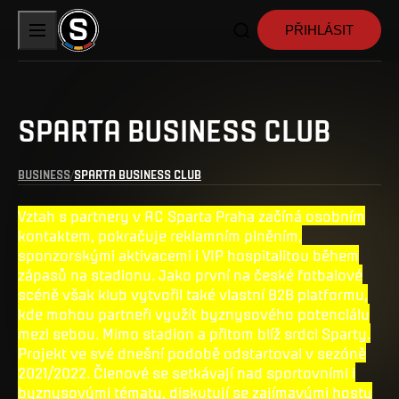
PŘIHLÁSIT
SPARTA BUSINESS CLUB
BUSINESS
SPARTA BUSINESS CLUB
Vztah s partnery v AC Sparta Praha začíná osobním
kontaktem, pokračuje reklamním plněním,
sponzorskými aktivacemi i VIP hospitalitou během
zápasů na stadionu. Jako první na české fotbalové
scéně však klub vytvořil také vlastní B2B platformu,
kde mohou partneři využít byznysového potenciálu
mezi sebou. Mimo stadion a přitom blíž srdci Sparty.
Projekt ve své dnešní podobě odstartoval v sezóně
2021/2022. Členové se setkávají nad sportovními i
byznysovými tématy, diskutují se zajímavými hosty