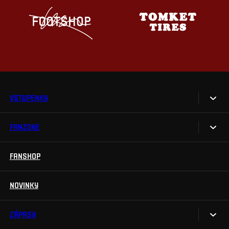
VSTUPENKY
FANZONE
Vstupenky
Permanentky
FANSHOP
Sparta UNLIMITED.
VIP vstupenky
Sparta Junior Club
NOVINKY
Handicapovaní fanoušci
Aplikace Sparta.
Prohlídky stadionu
ZÁPASY
Televizní aplikace