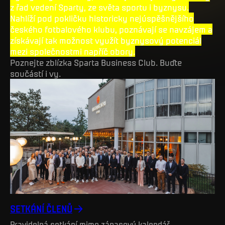
z řad vedení Sparty, ze světa sportu i byznysu.
Nahlíží pod pokličku historicky nejúspěšnějšího
českého fotbalového klubu, poznávají se navzájem a
získávají tak možnost využít byznysový potenciál
mezi společnostmi napříč obory.
Poznejte zblízka Sparta Business Club. Buďte
součástí i vy.
SETKÁNÍ ČLENŮ
Pravidelná setkání mimo zápasový kalendář.