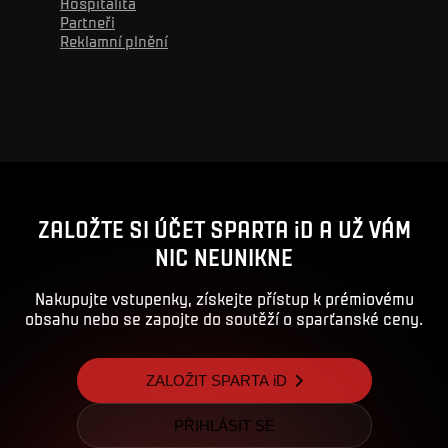
Hospitalita
Partneři
Reklamní plnění
Reklama
ZALOŽTE SI ÚČET SPARTA iD A UŽ VÁM
NIC NEUNIKNE
Nakupujte vstupenky, získejte přístup k prémiovému
obsahu nebo se zapojte do soutěží o sparťanské ceny.
ZALOŽIT SPARTA iD
PŘIHLÁSIT SE