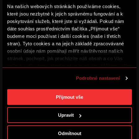
Na našich webových stránkách používáme cookies,
které jsou nezbytné k jejich správnému fungování a k
poskytování služeb, které jste si vyžádali. Pokud nám
dáte souhlas prostřednictvím tlačítka „Přijmout vše“
budeme moci používat i další cookies (naše i třetích
stran). Tyto cookies a na jejich základě zpracovávané
osobní údaje nám pomáhají měřit návštěvnost našich
stránek, pochopit, jak procházíte náš obsah a co Vás
zajímá a díky tomu zlepšovat naše služby. Můžeme Vám
také přizpůsobit obsah našich stránek a zobrazovat
Podrobné nastavení
reklamu na základě Vašich preferencí. Jednotlivé
KONTAKTY NA ČLENY
cookies a účely zpracování si můžete nastavit v
„Podrobném nastavení“. Nastavení cookies si můžete
Přijmout vše
Seznam členů Sparta Business Club včetně kontaktních
kdykoliv změnit. Jak takovou úpravu provést a další
údajů.
informace ke cookies naleznete v
Použití souborů
Upravit
cookies
.
Odmítnout