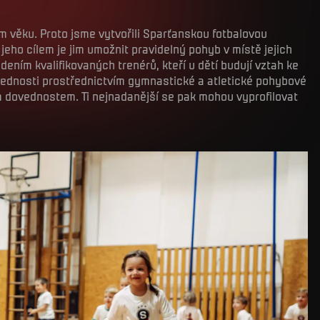
ém věku. Proto jsme vytvořili Sparťanskou fotbalovou
a jeho cílem je jim umožnit pravidelný pohyb v místě jejich
ením kvalifikovaných trenérů, kteří u dětí budují vztah ke
ovednosti prostřednictvím gymnastické a atletické pohybové
m dovednostem. Ti nejnadanější se pak mohou vyprofilovat