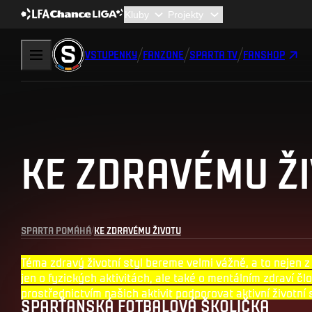
VSTUPENKY
FANZONE
SPARTA TV
FANSHOP
KE ZDRAVÉMU Ž
SPARTA POMÁHÁ
KE ZDRAVÉMU ŽIVOTU
Téma zdravý životní styl bereme velmi vážně, a to nejen z 
jen o fyzických aktivitách, ale také o mentálním zdraví č
prostřednictvím našich aktivit podporovat aktivní životní st
SPARŤANSKÁ FOTBALOVÁ ŠKOLIČKA