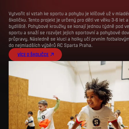
Vytvořit si vztah ke sportu a pohybu je klíčové už v mlad
školičku. Tento projekt je určený pro děti ve věku 3-6 let 
bydliště. Pohybové kroužky se konají jednou týdně pod ved
sportu a snaží se rozvíjet jejich sportovní a pohybové d
průpravy. Následně se kluci a holky učí prvním fotbalový
do nejmladších výběrů AC Sparta Praha.
VÍCE O ŠKOLIČCE