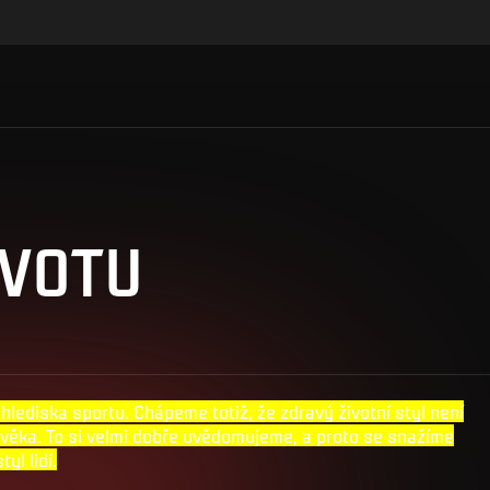
IVOTU
hlediska sportu. Chápeme totiž, že zdravý životní styl není
lověka. To si velmi dobře uvědomujeme, a proto se snažíme
yl lidí.