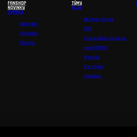
FANSHOP
TÝMY
NOVINKY
KLUB
ZÁPASY
My jsme Sparta
Kalendář
FAQ
Výsledky
Organizační struktura
Tabulka
epet ARENA
Historie
Pro média
Kontakty