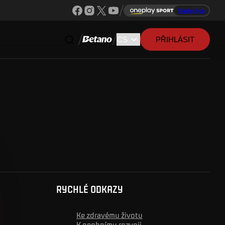
Sleduj ligu
PŘIHLÁSIT
RYCHLÉ ODKAZY
Ke zdravému životu
K osobnímu rozvoji