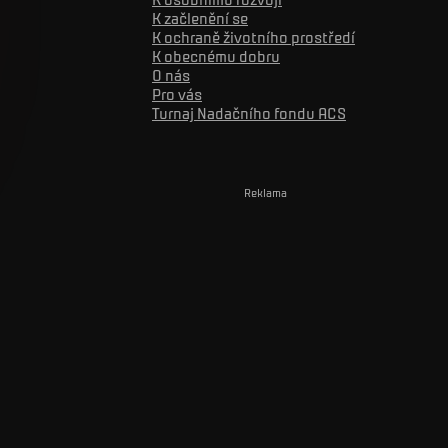
K začlenění se
K ochraně životního prostředí
K obecnému dobru
O nás
Pro vás
Turnaj Nadačního fondu ACS
Reklama