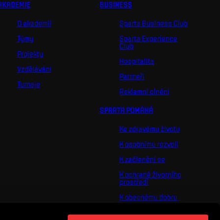
AKADEMIE
BUSINESS
O akademii
Sparta Business Club
Týmy
Sparta Experience
Club
Projekty
Hospitalita
Vzdělávání
Partneři
Turnaje
Reklamní plnění
SPARTA POMÁHÁ
Ke zdravému životu
K osobnímu rozvoji
K začlenění se
K ochraně životního
prostředí
K obecnému dobru
O nás