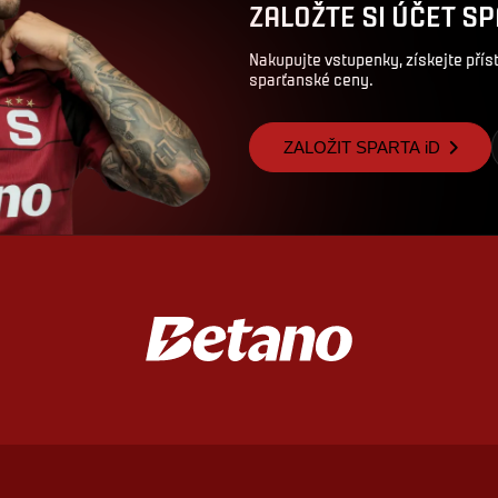
ZALOŽTE SI ÚČET SP
Nakupujte vstupenky, získejte pří
sparťanské ceny.
ZALOŽIT SPARTA iD