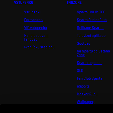
VSTUPENKY
FANZONE
Vstupenky
Sparta UNLIMITED.
Permanentky
Sparta Junior Club
VIP vstupenky
Aplikace Sparta.
Handicapovaní
Televizní aplikace
fanoušci
Soutěže
Prohlídky stadionu
Na Spartu do Betano
Zone
Sparta Legends
SLO
Fan Club Sparta
eSports
Maskot Rudy
Wallpapery
Sociální sítě