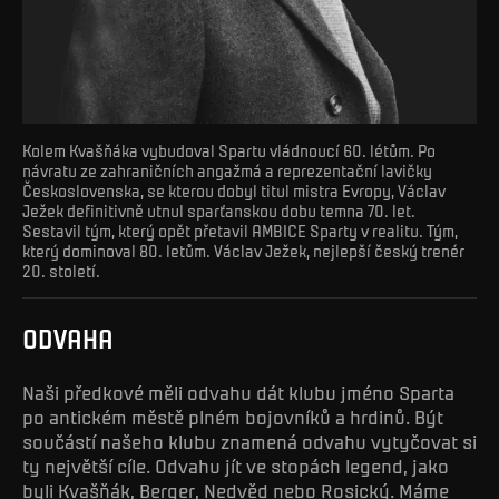
Kolem Kvašňáka vybudoval Spartu vládnoucí 60. létům. Po
návratu ze zahraničních angažmá a reprezentační lavičky
Československa, se kterou dobyl titul mistra Evropy, Václav
Ježek definitivně utnul sparťanskou dobu temna 70. let.
Sestavil tým, který opět přetavil AMBICE Sparty v realitu. Tým,
který dominoval 80. letům. Václav Ježek, nejlepší český trenér
20. století.
ODVAHA
Naši předkové měli odvahu dát klubu jméno Sparta
po antickém městě plném bojovníků a hrdinů. Být
součástí našeho klubu znamená odvahu vytyčovat si
ty největší cíle. Odvahu jít ve stopách legend, jako
byli Kvašňák, Berger, Nedvěd nebo Rosický. Máme