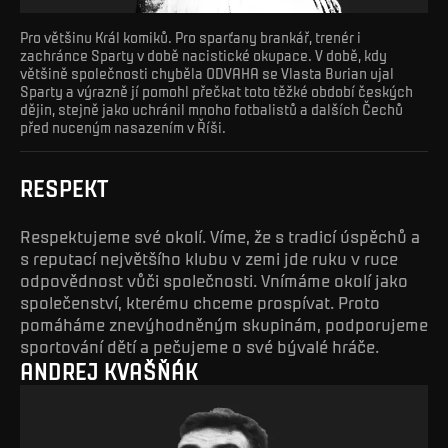
Pro většinu Král komiků. Pro sparťany brankář, trenér i
zachránce Sparty v době nacistické okupace. V době, kdy
většině společnosti chyběla ODVAHA se Vlasta Burian ujal
Sparty a výrazně jí pomohl přečkat toto těžké období českých
dějin, stejně jako uchránil mnoho fotbalistů a dalších Čechů
před nuceným nasazením v Říši.
RESPEKT
Respektujeme své okolí. Víme, že s tradicí úspěchů a
s reputací největšího klubu v zemi jde ruku v ruce
odpovědnost vůči společnosti. Vnímáme okolí jako
společenství, kterému chceme prospívat. Proto
pomáháme znevýhodněným skupinám, podporujeme
sportování dětí a pečujeme o své bývalé hráče.
ANDREJ KVAŠŇÁK