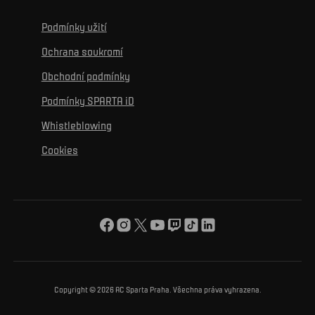
Wallpapery
Sparta Experience Club
Historie
Ke zdravému životu
Vzdělávání
Podmínky užití
Sociální sítě
Hospitalita
Pro média
K osobnímu rozvoji
Turnaje
Ochrana soukromí
Mural výzva
Partneři
Kontakty
K začlenění se
Obchodní podmínky
Reklamní plnění
Podmínky SPARTA iD
K ochraně životního prostředí
Whistleblowing
K obecnému dobru
Cookies
O nás
Pro vás
Turnaj Nadačního fondu ACS
Copyright © 2026 AC Sparta Praha. Všechna práva vyhrazena.