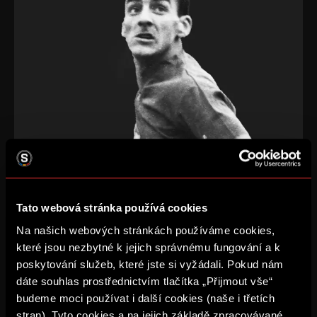
Tato webová stránka používá cookies
Na našich webových stránkách používáme cookies,
které jsou nezbytné k jejich správnému fungování a k
Sparťanský dres od nepaměti zdobí nejvýznamnější jména
poskytování služeb, které jste si vyžádali. Pokud nám
české a československé kopané. Mnoho hvězd, celá řada
dáte souhlas prostřednictvím tlačítka „Přijmout vše“
osobností, několik legend. Přesto pouze jeden hráč si vydobyl
budeme moci používat i další cookies (naše i třetích
takový RESPEKT, že ho sami sparťani titulovali “Sparťan století”.
Andrej Kvašňák.
stran). Tyto cookies a na jejich základě zpracovávané