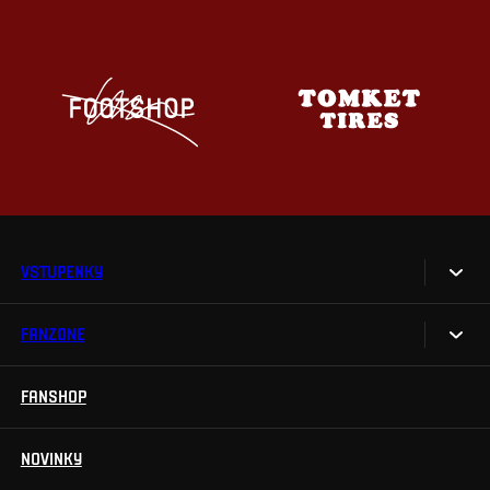
VSTUPENKY
FANZONE
Vstupenky
Permanentky
FANSHOP
Sparta UNLIMITED.
VIP vstupenky
Sparta Junior Club
NOVINKY
Handicapovaní fanoušci
Aplikace Sparta.