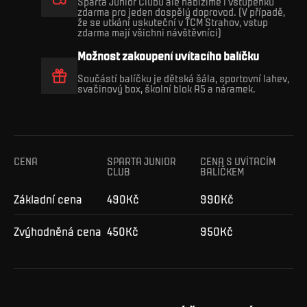
Sparta Junior Clubu ale nabízíme i vstupenku
zdarma pro jeden dospělý doprovod. (V případě,
že se utkání uskuteční v TCM Strahov, vstup
zdarma mají všichni návštěvníci)
Možnost zakoupení uvítacího balíčku
Součástí balíčku je dětská šála, sportovní lahev,
svačinový box, školní blok A5 a náramek.
CENA
SPARTA JUNIOR
CENA S UVÍTACÍM
CLUB
BALÍČKEM
Základní cena
490Kč
990Kč
Zvýhodněná cena
450Kč
950Kč