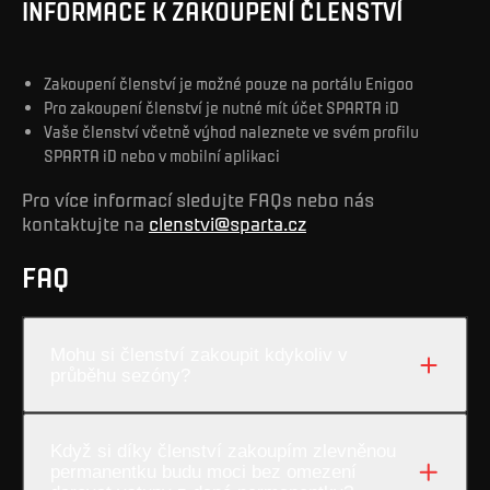
INFORMACE K ZAKOUPENÍ ČLENSTVÍ
Zakoupení členství je možné pouze na portálu Enigoo
Pro zakoupení členství je nutné mít účet SPARTA iD
Vaše členství včetně výhod naleznete ve svém profilu
SPARTA iD nebo v mobilní aplikaci
Pro více informací sledujte FAQs nebo nás
kontaktujte na
clenstvi@sparta.cz
FAQ
Mohu si členství zakoupit kdykoliv v
průběhu sezóny?
Když si díky členství zakoupím zlevněnou
permanentku budu moci bez omezení