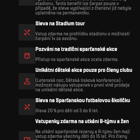
stadionu. Tento benefit lze čerpat pouze v
případě, že sleva vyplívající z členství již nebyla
uplatněna na permanentku.
Sleva na Stadium tour
Vstup zdarma na prohlídku stadionu s možností
čerpání 1x za sezónu.
Pozvání na tradiční sparťanské akce
Přístup na sparťanské akce zcela zdarma.
Unikátní dětské akce pouze pro členy clubu
(Letenská noc, Dětská tisková konference) -
možnost nákupu vstupenek v první vlně prodeje
na unikátní dětské akce.
Sleva na Sparťanskou fotbalovou školičku
Sleva 20 % pro děti od 3 do 6 let.
Vstupenky zdarma na utkání B-týmu a žen
Na utkání sparťanské rezervy a A-týmu žen mají
vstup zdarma všechny děti do 15 let. Pro členy