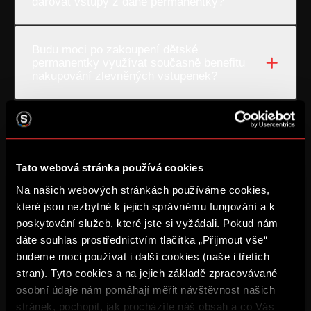
darovat vstupy z dané permanentky?
Budu moci po zakoupení dětské
permanentky využívat současně benefitu
nakupování zlevněných vstupenek?
Kdy mi bude doručen balíček?
Tato webová stránka používá cookies
Na našich webových stránkách používáme cookies,
které jsou nezbytné k jejich správnému fungování a k
RYCHLÉ ODKAZY
poskytování služeb, které jste si vyžádali. Pokud nám
dáte souhlas prostřednictvím tlačítka „Přijmout vše“
Aplikace Sparta.
budeme moci používat i další cookies (naše i třetích
Televizní aplikace
Soutěže
stran). Tyto cookies a na jejich základě zpracovávané
Na Spartu do Betano Zone
osobní údaje nám pomáhají měřit návštěvnost našich
Sparta Legends
stránek, pochopit, jak procházíte náš obsah a co Vás