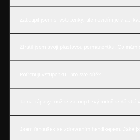
Zakoupil jsem si vstupenky, ale nevidím je v aplikac
Ztratil jsem svoji plastovou permanentku. Co mám 
Potřebuji vstupenku i pro své dítě?
Je na zápasy možné zakoupit zvýhodněné dětské 
Jsem fanoušek se zdravotním hendikepem. Jaké j