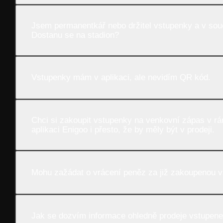
Jsem permanentkář nebo držitel vstupenky a v sou
Dostanu se na stadion?
Vstupenky mám v aplikaci, ale nevidím QR kód.
Chci si zakoupit vstupenky na venkovní zápas v rám
aplikaci Enigoo i přesto, že by měly být v prodeji.
Mohu zažádat o vrácení peněz za již zakoupenou 
Jak se dozvím informace ohledně prodeje vstupene