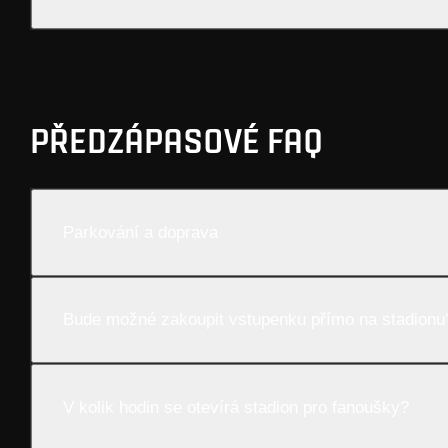
PŘEDZÁPASOVÉ FAQ
Parkování a doprava
Bude možné zakoupit vstupenku přímo na stadionu
V kolik hodin se otevírá stadion pro fanoušky?