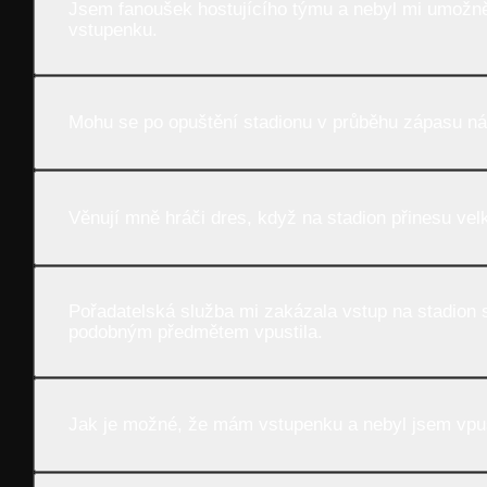
Jsem fanoušek hostujícího týmu a nebyl mi umožně
vstupenku.
Mohu se po opuštění stadionu v průběhu zápasu nás
Věnují mně hráči dres, když na stadion přinesu vel
Pořadatelská služba mi zakázala vstup na stadion
podobným předmětem vpustila.
Jak je možné, že mám vstupenku a nebyl jsem vpu