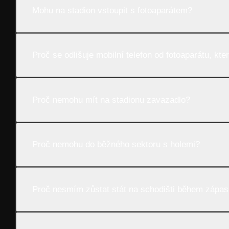
Mohu na stadion vstoupit s fotoaparátem?
Proč se odlišuje mobilní telefon od fotoaparátu, kter
Proč nemohu mít na stadionu zavazadlo?
Proč nemohu do běžného sektoru s holemi?
Proč nesmím zůstat stát na schodišti během zápa