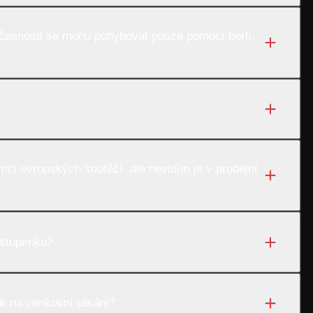
časnosti se mohu pohybovat pouze pomocí berlí.
ci evropských soutěží, ale nevidím je v prodejní
vstupenku?
k na venkovní utkání?