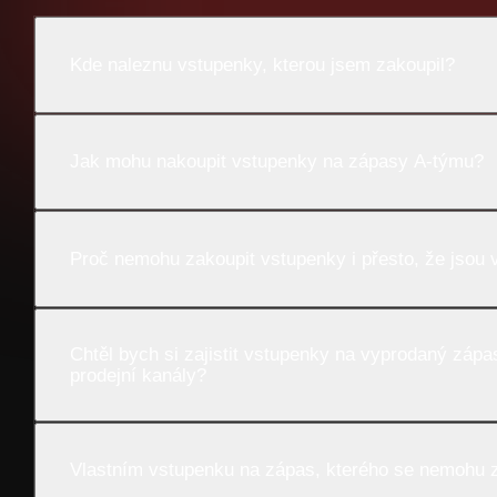
Kde naleznu vstupenky, kterou jsem zakoupil?
Jak mohu nakoupit vstupenky na zápasy A-týmu?
Proč nemohu zakoupit vstupenky i přesto, že jsou v
Chtěl bych si zajistit vstupenky na vyprodaný záp
prodejní kanály?
Vlastním vstupenku na zápas, kterého se nemohu z