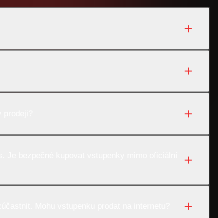
 prodeji?
as. Je bezpečné kupovat vstupenky mimo oficiální
účastnit. Mohu vstupenku prodat na internetu?