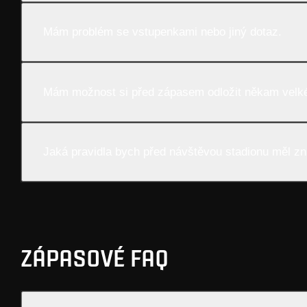
Mám problém se vstupenkami nebo jiný dotaz.
Mám možnost si před zápasem odložit někam velké
Jaká pravidla bych před návštěvou stadionu měl zn
ZÁPASOVÉ FAQ