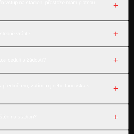
n vstup na stadion, přestože mám platnou
ledně vrátit?
kou ceduli s žádostí?
 s předmětem, zatímco jiného fanouška s
štěn na stadion?