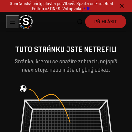
Sparťanská párty plavba po Vltavě. Sparta on Fire: Boat
Editon už DNES! Vstupenky
ZDE.
PŘIHLÁSIT
TUTO STRÁNKU JSTE NETREFILI
Stránka, kterou se snažíte zobrazit, nejspíš
neexistuje, nebo máte chybný odkaz.