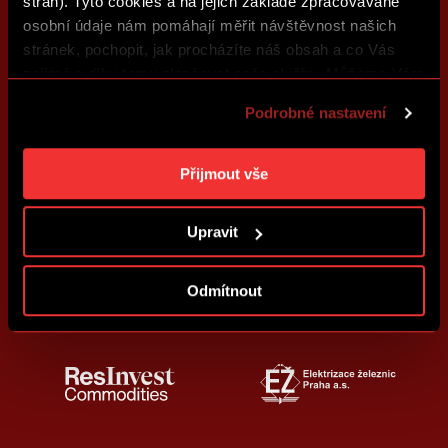
stran). Tyto cookies a na jejich základě zpracovávané
osobní údaje nám pomáhají měřit návštěvnost našich
stránek, pochopit, jak procházíte náš obsah a co Vás
zajímá a díky tomu zlepšovat naše služby. Můžeme Vám
také přizpůsobit obsah našich stránek a zobrazovat
Podrobné nastavení
reklamu na základě Vašich preferencí. Jednotlivé
cookies a účely zpracování si můžete nastavit v
„Podrobném nastavení“. Nastavení cookies si můžete
Přijmout vše
kdykoliv změnit. Jak takovou úpravu provést a další
informace ke cookies naleznete v
Použití souborů
Upravit
cookies
.
Odmítnout