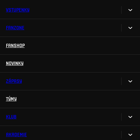
VSTUPENKY
FANZONE
Vstupenky
Permanentky
FANSHOP
Sparta UNLIMITED.
VIP vstupenky
Sparta Junior Club
NOVINKY
Handicapovaní fanoušci
Aplikace Sparta.
Prohlídky stadionu
ZÁPASY
Televizní aplikace
Soutěže
TÝMY
Kalendář
Na Spartu do Betano Zone
Výsledky
KLUB
Sparta Legends
Tabulka
SLO
AKADEMIE
My jsme Sparta