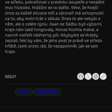
ve středu, pokračovat v presinku soupeře a nezalézt
moc hluboko. Hráčům se to dařilo. Víme, že Krejčí
chce za každé situace míč a zároveň má schopnosti
na to, aby mohl hrát v záloze. Dnes to ale nebylo o
něm, ale o celém týmu. Kaan se Sáďou byli výborní,
kraje nám také fungovaly. Honza Kuchta makal, a
navrch vstřelil nádherný gól. Kdybyste se Krejdy
zeptali, řekl by vám, že jeho post je právě ve středu
hřiště, jsem proto rád, že nezapomněl, jak se tam
hraje.
SDÍLET
MUŽI A
BRIAN PRISKE