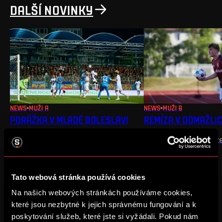
DALŠÍ NOVINKY
NEWS
MUŽI A
NEWS
MUŽI B
PORÁŽKA V MLADÉ BOLESLAVI
REMÍZA V DOMAŽLI
Ve venkovním utkání jsme prohráli
Na úvod ligy bere rez
0:2
Tato webová stránka používá cookies
Na našich webových stránkách používáme cookies,
které jsou nezbytné k jejich správnému fungování a k
poskytování služeb, které jste si vyžádali. Pokud nám