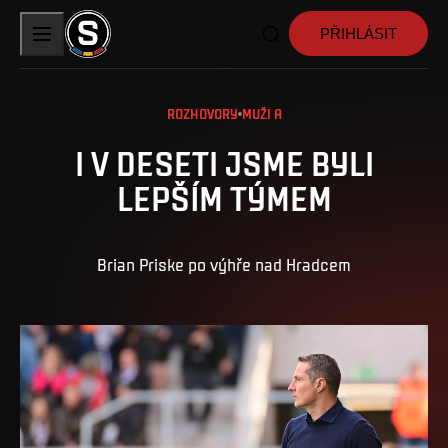
PŘIHLÁSIT
ROZHOVORY
MUŽI A
I V DESETI JSME BYLI
LEPŠÍM TÝMEM
Brian Priske po výhře nad Hradcem