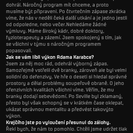
dohrál. Náročný program mít chceme, a proto
musíme být připraveni. Po čtvrtečním zápase zkrátka
víme, že nás v neděli čeká další utkání a je jedno jestli
od odpoledne, nebo večer.Nehledáme žádné
výmluvy. Máme široký kádr, dobré doktory,
fyzioterapeuty a zázemí. Jsem spokojený s tím, jak
se všichni v týmu s náročným programem
popasovali.
Jak se vám líbil výkon Adama Karabce?
Jsem za něj moc rád, odehrál výborný zápas.
Samozřejmě vstřelil dvě branky, zároveň ale byl velmi
solidní do defenzivy. Ve hře o deseti si hledal správné
prostory a dělal problémy soupeřově obraně. O jeho
ofenzivních kvalitách všichni víme. Věřím, že mu
branky dodají sebevědomí. Po Seville byl zklamaný,
přesto byl však schopný se v krátkém čase oklepat,
ukázat správnou mentalitu a předvést takovýto
výkon.
Krejčího jste po vyloučení přesunul do zálohy.
Řekl bych, že nám to pomohlo. Chtěli jsme udržet tlak