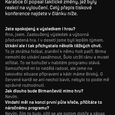
Karabce či popsal taktické změny, jež byly
reakcí na vyloučení. Celý přepis tiskové
konference najdete v článku níže.
Jste spokojený s výsledkem i hrou?
Ano, jsem. Zasloužený výsledek a výborná
předvedená hra. I v deseti jsme byli lepším týmem.
Utkání ale i tak přichystalo několik těžkých chvil.
To je zkrátka fotbal, zranění k němu holt patří. Birma
nemohl do utkání zasáhnout, Šulo utržil ránu a musel
střídat. To se bohužel v nabitém programu stává.
Samozřejmě mi to nedělá radost, ale jsme na
takovéto situace připraveni a kádr máme široký. O
červené kartě se ani nechci bavit, nebylo to podle mě
správné rozhodnutí.
Jak dlouho bude Birmančević mimo hru?
Nevím.
Vindahl měl na konci první půle křeče, přičítáte to
náročnému programu?
Nevím, čím to bylo, cítil se ale potom dobře a zápas