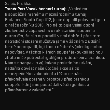
Salač, Hruška.
Trenér Petr Vacek hodnotí turnaj: „
Vzhledem
k souběžně hranému mezinárodnímu turnaji
Budapest Youth Cup U12, jsme doplnili polovinu týmu
o hráče ročníku 2013. Pro ně to byla velmi dobrá
zkušenost v zápasech s o rok staršími soupeři a
nutno říct, že si s ní poradili velmi dobře. I přes toto
netradiční složení mužstva jsme v žádném z utkání
herně nepropadli, byť tomu některé výsledky mohou
napovídat. V těchto kláních soupeř jakoukoli lacinou
ztrátu míče potrestal rychlým protiútokem a brankou.
Nám se naopak, s výjimkou posledního utkání,
nedařilo dovést naše útočné akce až do
nebezpečného zakončení a těžko se nám
překonávala obrana v prostoru před brankou
soupeře, kde jsme postrádali větší rychlost a
přímočarost v zakončení.“