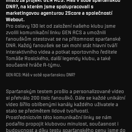
DNA?, na kterém jsme spolupracovali s
marketingovou agenturou 2Score a společností
Webout.
Pro oslavy 130 let od založení našeho klubu jsme
zvolili komunikační linku GEN ACS a umožnili
fanouškům otestovat se na přítomnost sparťanské
DNA. Každý fanoušek se tak mohl stát hlavní tváří
interaktivního videa a potkat sportovního ředitele
Tomáše Rosického, další legendy klubu, a také
současné hráče A-týmu.
GEN ACS: Máš v sobě sparťanskou DNA?
Sparťanským testem prošlo a personalizované video
si přehrálo 200 tisíc fanoušků. Dále se každé unikátní
video šířilo oblíbenými kanály každého uživatele a
stalo se předmětem lidové tvořivosti.
Prostřednictvím této komunikační linky se nám
podařilo propojit klubovou minulost, současnost i
budoucnost a díky testu sparťanského genu jsme do