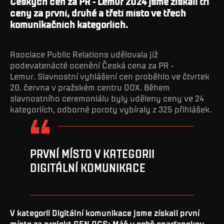
Českých cen za PR - Lemur 2024 jsme získali tři
ceny za první, druhé a třetí místo ve třech
komunikačních kategoriích.
Asociace Public Relations udělovala již
podevatenácté ocenění Česká cena za PR -
Lemur. Slavnostní vyhlášení cen proběhlo ve čtvrtek
20. června v pražském centru DOX. Během
slavnostního ceremoniálu byly uděleny ceny ve 24
kategoriích, odborné poroty vybíraly z 325 přihlášek.
PRVNÍ MÍSTO V KATEGORII
DIGITÁLNÍ KOMUNIKACE
V kategorii Digitální komunikace jsme získali první
místo za projekt GEN ACS: Máš v sobě sparťanskou