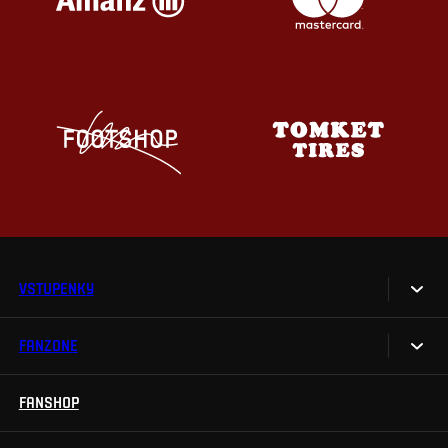
VSTUPENKY
FANZONE
Vstupenky
Permanentky
FANSHOP
Sparta UNLIMITED.
VIP vstupenky
Sparta Junior Club