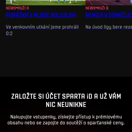
NEWS
MUŽI A
NEWS
MUŽI B
PORÁŽKA V MLADÉ BOLESLAVI
REMÍZA V DOMAŽLI
Ve venkovním utkání jsme prohráli
Na úvod ligy bere rez
0:2
ZALOŽTE SI ÚČET SPARTA iD A UŽ VÁM
NIC NEUNIKNE
Nakupujte vstupenky, získejte přístup k prémiovému
obsahu nebo se zapojte do soutěží o sparťanské ceny.