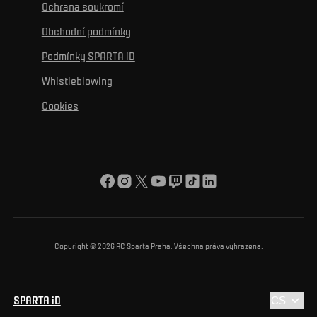
K osobnímu rozvoji
Turnaje
Ochrana soukromí
Mural výzva
Partneři
Kontakty
K začlenění se
Obchodní podmínky
Reklamní plnění
Podmínky SPARTA iD
K ochraně životního prostředí
Whistleblowing
K obecnému dobru
Cookies
O nás
Pro vás
Turnaj Nadačního fondu ACS
Copyright © 2026 AC Sparta Praha. Všechna práva vyhrazena.
SPARTA iD