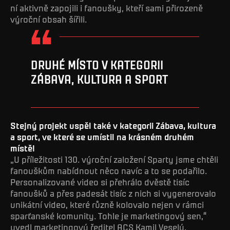
ní aktivně zapojili i fanoušky, kteří sami přirozeně
výroční obsah šířili.
DRUHÉ MÍSTO V KATEGORII
ZÁBAVA, KULTURA A SPORT
Stejný projekt uspěl také v kategorii Zábava, kultura
a sport, ve které se umístil na krásném druhém
místě!
„U příležitosti 130. výroční založení Sparty jsme chtěli
fanouškům nabídnout něco navíc a to se podařilo.
Personalizované video si přehrálo dvěstě tisíc
fanoušků a přes padesát tisíc z nich si vygenerovalo
unikátní video, které různě kolovalo nejen v rámci
sparťanské komunity. Tohle je marketingový sen,“
uvedl marketingový ředitel ACS Kamil Veselý.