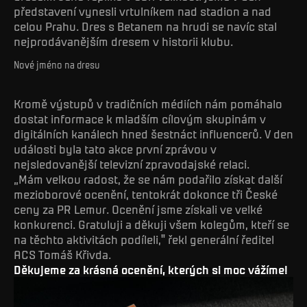
představení vynesli vrtulníkem nad stadion a nad
celou Prahu. Dres s Betanem na hrudi se navíc stal
nejprodávanějším dresem v historii klubu.
Nové jméno na dresu
Kromě výstupů v tradičních médiích nám pomáhalo
dostat informace k mladším cílovým skupinám v
digitálních kanálech hned šestnáct influencerů. V den
události byla tato akce první zprávou v
nejsledovanější televizní zpravodajské relaci.
„Mám velkou radost, že se nám podařilo získat další
mezioborové ocenění, tentokrát dokonce tři České
ceny za PR Lemur. Ocenění jsme získali ve velké
konkurenci. Gratuluji a děkuji všem kolegům, kteří se
na těchto aktivitách podíleli," řekl generální ředitel
ACS Tomáš Křivda.
Děkujeme za krásná ocenění, kterých si moc vážíme!