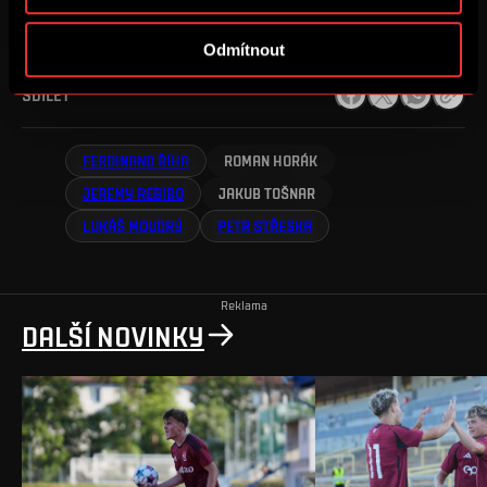
Odmítnout
SDÍLET
FERDINAND ŘÍHA
ROMAN HORÁK
JEREMY REBIBO
JAKUB TOŠNAR
LUKÁŠ MOUDRÝ
PETR STŘESKA
Reklama
DALŠÍ NOVINKY