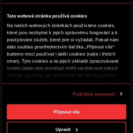
vysloužil pozvánku do reprezentační sedmnáctky, se
kterou odehrál úspěšnou první fázi kvalifikace na
Mistrovství Evropy. Za sparťanskou U17 odehrál na
Tato webová stránka používá cookies
podzim převážně ve středu zálohy 13 utkání, na čelo
Na našich webových stránkách používáme cookies,
tabulky ztrácí svěřenci nového trenéra Pavla Čunáta
které jsou nezbytné k jejich správnému fungování a k
dva body.
poskytování služeb, které jste si vyžádali. Pokud nám
dáte souhlas prostřednictvím tlačítka „Přijmout vše“
budeme moci používat i další cookies (naše i třetích
stran). Tyto cookies a na jejich základě zpracovávané
osobní údaje nám pomáhají měřit návštěvnost našich
stránek, pochopit, jak procházíte náš obsah a co Vás
zajímá a díky tomu zlepšovat naše služby. Můžeme Vám
také přizpůsobit obsah našich stránek a zobrazovat
Podrobné nastavení
reklamu na základě Vašich preferencí. Jednotlivé
cookies a účely zpracování si můžete nastavit v
„Podrobném nastavení“. Nastavení cookies si můžete
Přijmout vše
kdykoliv změnit. Jak takovou úpravu provést a další
Kluci, přejeme vám hodně štěstí v tom nejkrásnějším
informace ke cookies naleznete v
Použití souborů
dresu!
Upravit
cookies
.