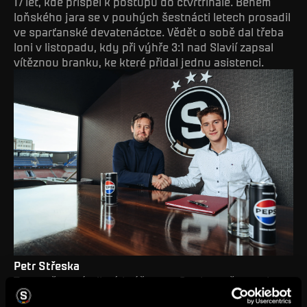
17 let, kde přispěl k postupu do čtvrtfinále. Během
loňského jara se v pouhých šestnácti letech prosadil
ve sparťanské devatenáctce. Vědět o sobě dal třeba
loni v listopadu, kdy při výhře 3:1 nad Slavií zapsal
vítěznou branku, ke které přidal jednu asistenci.
Petr Střeska
Teprve šestnáctiletý hráč se na Strahov přesunul
v deseti letech ze Slaného. V letošní sezoně si