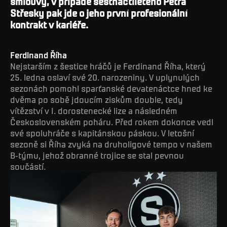
smlouvy, v případě šestnáctiletého Petra
Střesky pak jde o jeho první profesionální
kontrakt v kariéře.
Ferdinand Říha
Nejstarším z šestice hráčů je Ferdinand Říha, který
25. ledna oslaví své 20. narozeniny. V uplynulých
sezonách pomohl sparťanské devatenáctce hned ke
dvěma po sobě jdoucím ziskům double, tedy
vítězství v I. dorostenecké lize a následném
Československém poháru. Před rokem dokonce vedl
své spoluhráče s kapitánskou páskou. V letošní
sezoně si Říha zvyká na druholigové tempo v našem
B-týmu, jehož obranné trojice se stal pevnou
součástí.