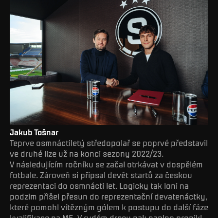
Jakub Tošnar
Teprve osmnáctiletý středopolař se poprvé představil
ve druhé lize už na konci sezony 2022/23.
V následujícím ročníku se začal otrkávat v dospělém
fotbale. Zároveň si připsal devět startů za českou
reprezentaci do osmnácti let. Logicky tak loni na
podzim přišel přesun do reprezentační devatenáctky,
které pomohl vítězným gólem k postupu do další fáze
kvalifikace na ME. V rudém dresu pak naplno pronikl