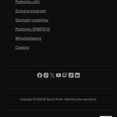
Podmínky užití
Sociální sítě
Hospitalita
Pro média
K osobnímu rozvoji
Turnaje
Ochrana soukromí
Mural výzva
Partneři
Kontakty
K začlenění se
Obchodní podmínky
Reklamní plnění
Podmínky SPARTA iD
K ochraně životního prostředí
Whistleblowing
K obecnému dobru
Cookies
O nás
Pro vás
Turnaj Nadačního fondu ACS
Copyright © 2026 AC Sparta Praha. Všechna práva vyhrazena.