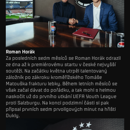
Roman Horák
Za posledních sedm měsíců se Roman Horák odrazil
ze dna až k premiérovému startu v české nejvyšší
soutěži. Na začátku května utrpěl talentovaný
záložník po zákroku kroměřížského Tomáše
Matouška frakturu lebky. Během letních měsíců se
však začal dávat do pořádku, a tak mohl s helmou
naskočit už do prvního utkání UEFA Youth League
proti Salzburgu. Na konci podzimní části si pak
připsal prvních sedm prvoligových minut na hřišti
Dukly.