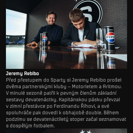
Jeremy Rebibo
Před přestupem do Sparty si Jeremy Rebibo prošel
dvěma partnerskými kluby – Motorletem a Aritmou.
V minulé sezoně patřil k pevným členům základní
sestavy devatenáctky. Kapitánskou pásku převzal
v zimní přestávce po Ferdinandu Říhovi, a své
spoluhráče pak dovedl k obhajobě double. Během
podzimu se devatenáctiletý stoper začal seznamovat
s dospělým fotbalem.