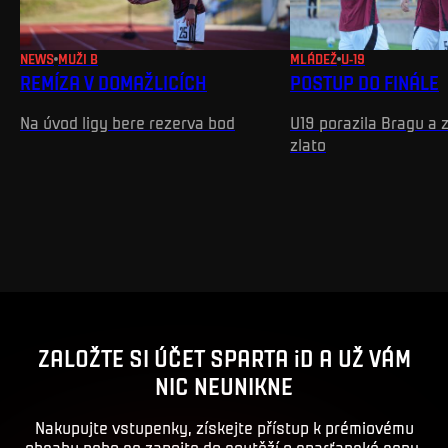
NEWS
MUŽI B
MLÁDEŽ
U-19
REMÍZA V DOMAŽLICÍCH
POSTUP DO FINÁLE
Na úvod ligy bere rezerva bod
U19 porazila Bragu a z
zlato
ZALOŽTE SI ÚČET SPARTA iD A UŽ VÁM
NIC NEUNIKNE
Nakupujte vstupenky, získejte přístup k prémiovému
obsahu nebo se zapojte do soutěží o sparťanské ceny.