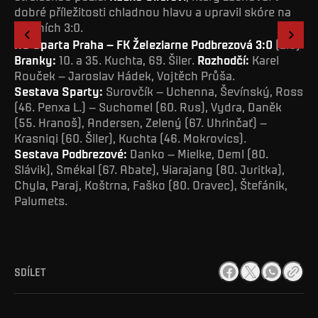
dobré příležitosti chladnou hlavu a upravil skóre na
finálních 3:0.
1
/
71
AC Sparta Praha – FK Železiarne Podbrezová 3:0
(2:0)
Branky:
10. a 35. Kuchta, 69. Šiler.
Rozhodčí:
Karel
Rouček – Jaroslav Hádek, Vojtěch Průša.
Sestava Sparty:
Surovčík – Uchenna, Ševínský, Ross
(46. Penxa L.) – Suchomel (60. Rus), Vydra, Daněk
(55. Hranoš), Andersen, Zelený (67. Uhrinčať) –
Krasniqi (60. Šiler), Kuchta (46. Mokrovics).
Sestava Podbrezové:
Danko – Mielke, Deml (80.
Slávik), Smékal (67. Abate), Yiarajang (80. Juritka),
Chyla, Paraj, Koštrna, Faško (80. Oravec), Štefánik,
Palumets.
SDÍLET