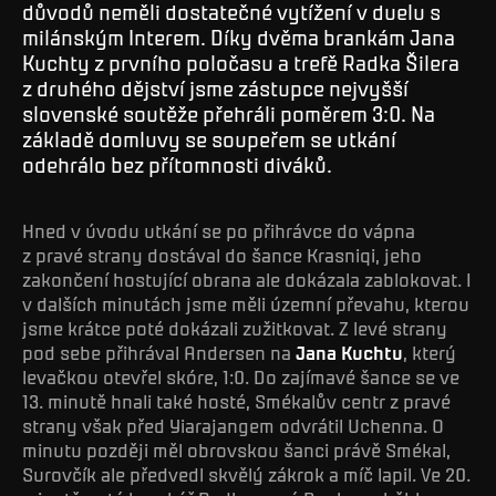
důvodů neměli dostatečné vytížení v duelu s
milánským Interem. Díky dvěma brankám Jana
Kuchty z prvního poločasu a trefě Radka Šilera
z druhého dějství jsme zástupce nejvyšší
slovenské soutěže přehráli poměrem 3:0. Na
základě domluvy se soupeřem se utkání
odehrálo bez přítomnosti diváků.
Hned v úvodu utkání se po přihrávce do vápna
z pravé strany dostával do šance Krasniqi, jeho
zakončení hostující obrana ale dokázala zablokovat. I
v dalších minutách jsme měli územní převahu, kterou
jsme krátce poté dokázali zužitkovat. Z levé strany
pod sebe přihrával Andersen na
Jana Kuchtu
, který
levačkou otevřel skóre, 1:0. Do zajímavé šance se ve
13. minutě hnali také hosté, Smékalův centr z pravé
strany však před Yiarajangem odvrátil Uchenna. O
minutu později měl obrovskou šanci právě Smékal,
Surovčík ale předvedl skvělý zákrok a míč lapil. Ve 20.