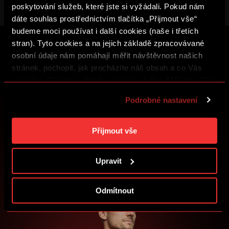
poskytování služeb, které jste si vyžádali. Pokud nám
dáte souhlas prostřednictvím tlačítka „Přijmout vše“
budeme moci používat i další cookies (naše i třetích
stran). Tyto cookies a na jejich základě zpracovávané
osobní údaje nám pomáhají měřit návštěvnost našich
ZALOŽTE SI ÚČET SPARTA iD A UŽ VÁM
stránek, pochopit, jak procházíte náš obsah a co Vás
NIC NEUNIKNE
zajímá a díky tomu zlepšovat naše služby. Můžeme Vám
také přizpůsobit obsah našich stránek a zobrazovat
Nakupujte vstupenky, získejte přístup k prémiovému
Podrobné nastavení
obsahu nebo se zapojte do soutěží o sparťanské ceny.
reklamu na základě Vašich preferencí. Jednotlivé
cookies a účely zpracování si můžete nastavit v
„Podrobném nastavení“. Nastavení cookies si můžete
Přijmout vše
ZALOŽIT SPARTA iD
kdykoliv změnit. Jak takovou úpravu provést a další
informace ke cookies naleznete v
Použití souborů
PŘIHLÁSIT SE
Upravit
cookies
.
Odmítnout