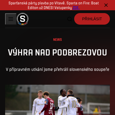
Sparťanská párty plavba po Vltavě. Sparta on Fire: Boat
Editon už DNES! Vstupenky
ZDE.
PŘIHLÁSIT
NEWS
VÝHRA NAD PODBREZOVOU
V přípravném utkání jsme přehráli slovenského soupeře