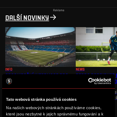
Reklama
DALŠÍ NOVINKY
INFO
NEWS
ORGANIZAČNÍ INFORMACE PRO
PEDRO RODRIGUEZ 
VÝJEZĎÁKY DO LYONU
HOSTOVAT V POHRO
Meeting point, parkování, výměna
Dvacetiletý brankář s
vstupenek
druhou nejvyšší sout
Tato webová stránka používá cookies
Slovensku
Na našich webových stránkách používáme cookies,
které jsou nezbytné k jejich správnému fungování a k