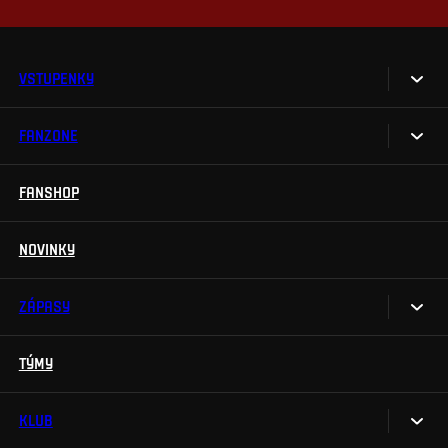
VSTUPENKY
FANZONE
Vstupenky
Permanentky
FANSHOP
Sparta UNLIMITED.
VIP vstupenky
Sparta Junior Club
NOVINKY
Handicapovaní fanoušci
Aplikace Sparta.
Prohlídky stadionu
ZÁPASY
Televizní aplikace
Soutěže
TÝMY
Kalendář
Na Spartu do Betano Zone
Výsledky
KLUB
Sparta Legends
Tabulka