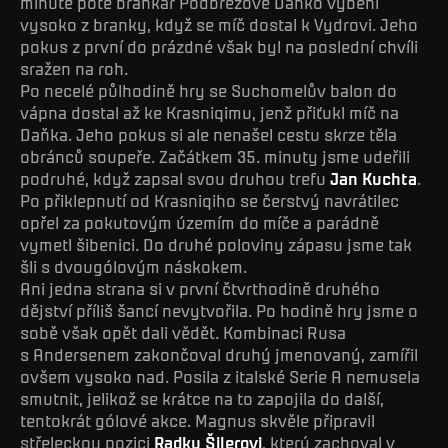
minutě poté brankář Podbrezové Danko vyběhl
vysoko z branky, když se míč dostal k Vydrovi. Jeho
pokus z první do prázdné však byl na poslední chvíli
sražen na roh.
Po necelé půlhodině hry se Suchomelův balon do
vápna dostal až ke Krasniqimu, jenž přiťukl míč na
Daňka. Jeho pokus si ale nenašel cestu skrze těla
obránců soupeře. Začátkem 35. minuty jsme udeřili
podruhé, když zapsal svou druhou trefu
Jan Kuchta
.
Po přiklepnutí od Krasniqiho se čerstvý navrátilec
opřel za pokutovým územím do míče a parádně
vymetl šibenici. Do druhé poloviny zápasu jsme tak
šli s dvougólovým náskokem.
Ani jedna strana si v první čtvrthodině druhého
dějství příliš šancí nevytvořila. Po hodině hry jsme o
sobě však opět dali vědět. Kombinaci Rusa
s Andersenem zakončoval druhý jmenovaný, zamířil
ovšem vysoko nad. Posila z italské Serie A nemusela
smutnit, jelikož se krátce na to zapojila do další,
tentokrát gólové akce. Magnus skvěle připravil
střeleckou pozici
Radku Šilerovi
, který zachoval v