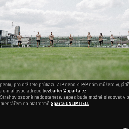
penky pro držitele průkazu ZTP nebo ZTP/P nám můžete vyjádři
na e-mailovou adresu
bezbarier@sparta.cz
.
 Strahov osobně nedostanete, zápas bude možné sledovat v 
omentářem na platformě
Sparta UNLIMITED
.