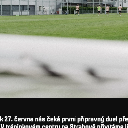
k 27. června nás čeká první přípravný duel př
V tréninkovém centru na Strahově přivítáme 