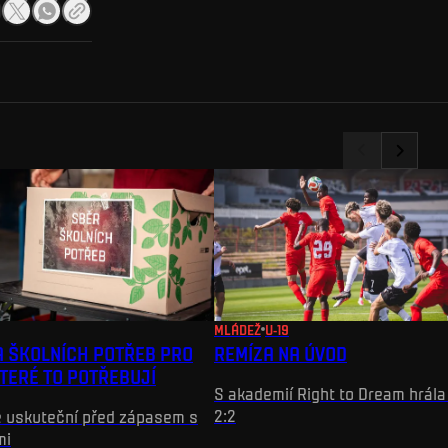
MLÁDEŽ
U-19
A ŠKOLNÍCH POTŘEB PRO
REMÍZA NA ÚVOD
KTERÉ TO POTŘEBUJÍ
S akademií Right to Dream hrála
2:2
 uskuteční před zápasem s
mi