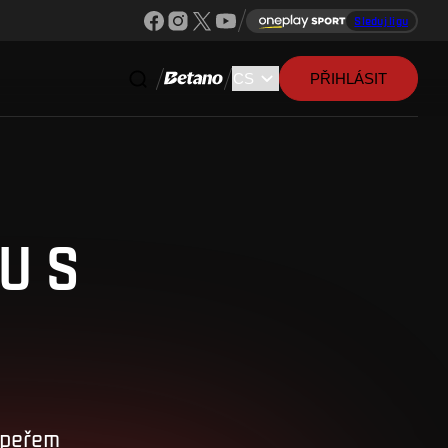
Sleduj ligu
PŘIHLÁSIT
U S
upeřem