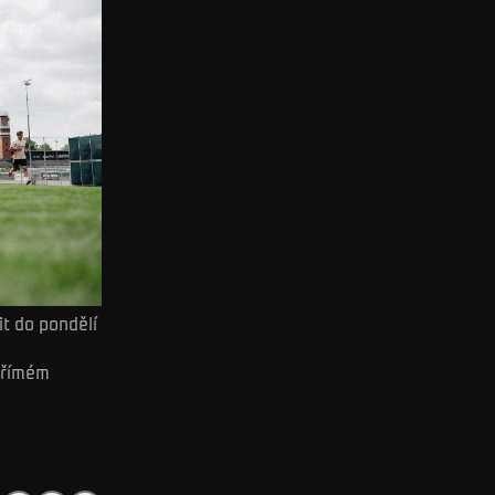
t do pondělí
přímém