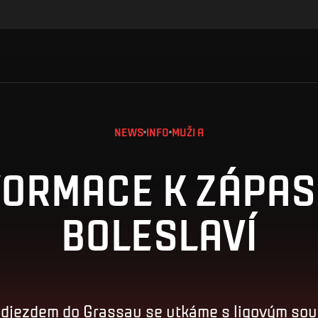
NEWS
INFO
MUŽI A
FORMACE K ZÁPAS
BOLESLAVÍ
odjezdem do Grassau se utkáme s ligovým so