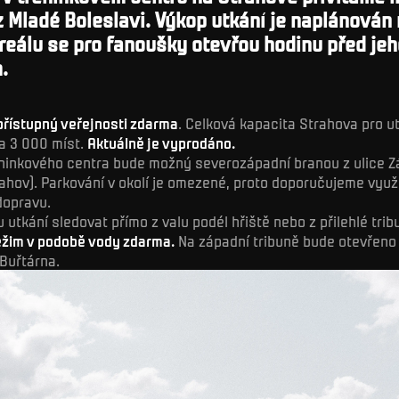
 Mladé Boleslavi. Výkop utkání je naplánován 
reálu se pro fanoušky otevřou hodinu před jeh
.
přístupný veřejnosti zdarma
. Celková kapacita Strahova pro u
a 3 000 míst.
Aktuálně je vyprodáno.
ninkového centra bude možný severozápadní branou z ulice Z
ahov). Parkování v okolí je omezené, proto doporučujeme vyu
opravu.
 utkání sledovat přímo z valu podél hřiště nebo z přilehlé tri
ežim v podobě vody zdarma.
Na západní tribuně bude otevřeno
Buřtárna.