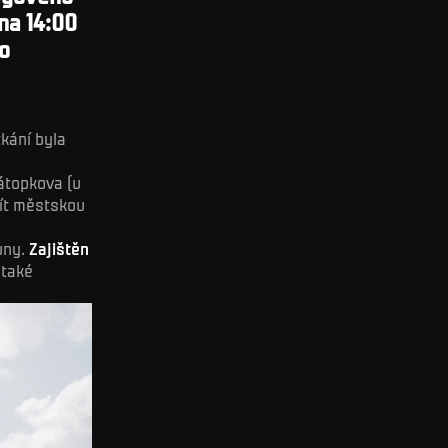
na 14:00
o
tkání byla
átopkova (u
žít městskou
buny.
Zajištěn
 také