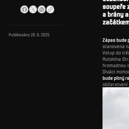
soupeře z
a brány a
začátkem
Publikováno
20. 6. 2025
Zápas bude 
stanovena n
Vstup do tré
Autokina Str
hromadnou d
Diváci mohou
bude pitný r
občerstvení 