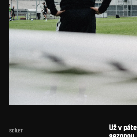
Už v páte
SDÍLET
sezonou. 