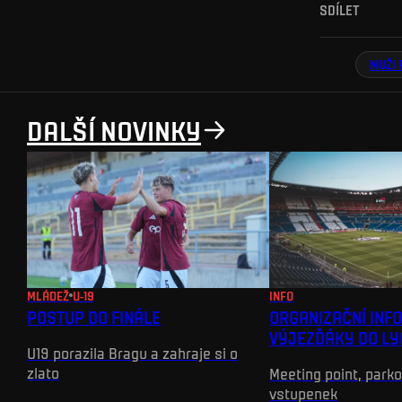
SDÍLET
MUŽI 
DALŠÍ NOVINKY
MLÁDEŽ
U-19
INFO
POSTUP DO FINÁLE
ORGANIZAČNÍ INF
VÝJEZĎÁKY DO L
U19 porazila Bragu a zahraje si o
zlato
Meeting point, park
vstupenek