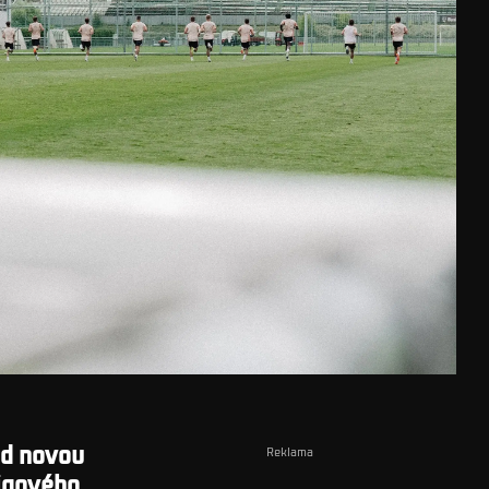
ed novou
Reklama
ligového