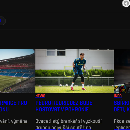
A
NEWS
INFO
ORMACE PRO
PEDRO RODRIGUEZ BUDE
SBÍRK
YONU
HOSTOVAT V POHRONIE
DĚTI, 
ování, výměna
Dvacetiletý brankář si vyzkouší
Akce se
druhou nejvyšší soutěž na
Teplice