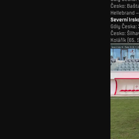
Česko: Bašta 
Hellebrand –
Severní Irsk
Góly Česka: 3
Česko: Šilha
Kolářík (65.