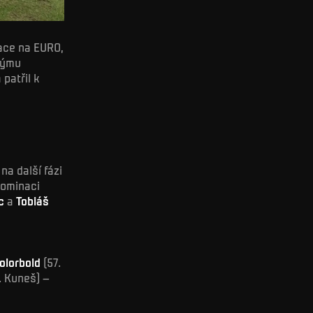
kace na EURO,
 týmu
 patřil k
na další fázi
nominaci
c
a
Tobiáš
olorbold
(57.
. Kuneš) –