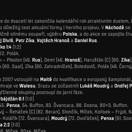
 do dvaceti let zakončila kalendářní rok atraktivním duelem, 
o důležitý test aktuální formy i herního projevu. V
Náchodě
se 
dičně silnému soupeři, výběru
Polska
, a do akce se zapojila čt
j Diviš
,
Petr Zíka
,
Vojtěch Hranoš
a
Daniel Rus
.
ko 1:4
(1:2)
22. Polák.
 – Pikolon (46.
Rus
), Deml (46.
Hranoš
), Harušťák (C) (60.
Zíka
)
 (60. Saal), Zíka (60. Zahradníček), Boledovič, Polák (46. Černý
u 2007 vstoupili na
Maltě
do kvalifikace o evropský šampionát,
dehraje ve
Walesu
. Srazu se zúčastnili
Lukáš Moudrý
a
Ondřej 
řčlenné skupiny postoupí do jarní fáze.
bájdžán 6:1
(1:0)
45.
Penxa
, 54. Buffon, 83. Švancara, 88. Sosna, 90+3. Buffon.
vý – Řeháček (C) (82. Beran), Slončík, Míček, Kolísek – Frýdl, N
– Kolářík (72. Švancara),
Moudrý
(72. Dvořáček),
Penxa
(61. Sos
a 2:2
(1:0)
16. Míček, 90+4. Míček.