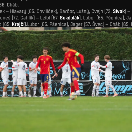
36. Cháb.
ek – Hlavatý (65. Chvilíček), Barčot, Lužný, Cvejn (72.
Sivok
) – 
Kuneš (72. Cahlík) – Leibl (57.
Sukdolák
), Lubor (65. Pšenica), Ja
b (65.
Krejčí
).Lubor (65. Pšenica), Jager (57. Švec) – Cháb (65. K