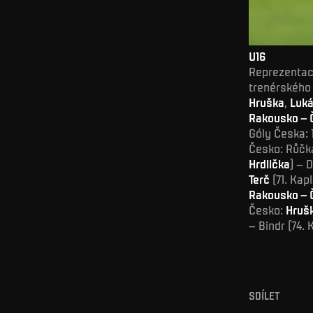
U16
Reprezentace
trenérského 
Hruška
,
Luká
Rakousko – 
Góly Česka: 
Česko: Růčka
Hrdlička
) – 
Terč
(71. Kapl
Rakousko – 
Česko:
Hruš
– Bindr (74. 
SDÍLET