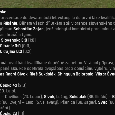
nsko
prezentace do devatenácti let vstoupila do první fáze kvalifi
la
Albánie
. Během všech tří utkání stál v brance slovenského
 gólman
Sebastián Zajac
, jenž odchytal kompletní porci minut a
jším hráčům týmu.
 Slovensko 3:0
(1:0)
Albánie 0:0
(0:0)
Ukrajina 0:3
(0:2)
á první část kvalifikace úspěšně za sebou. V rámci přípravy 
Španělska, kde odehrála dvojzápas proti domácímu výběru. V 
as André Sivok
,
Aleš Sukdolák
,
Chinguun Bolorbold
,
Viktor Šve
 Česko
4:1
(2:0)
0. Leibl.
 – Chvilíček (73. Lubor),
Sivok
, Lužný,
Sukdolák
(66. Ilinčič) –
B
 (66. Cvejn) – Leibl (57. Hlavatý), Pšenica (66. Jager),
Švec
(66
rčot).
 Česko
2:1
(1:1)