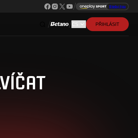
Sleduj ligu
PŘIHLÁSIT
VÍČAT