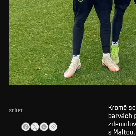
Kromě se
SDÍLET
barvách p
zdemolova
s Maltou.