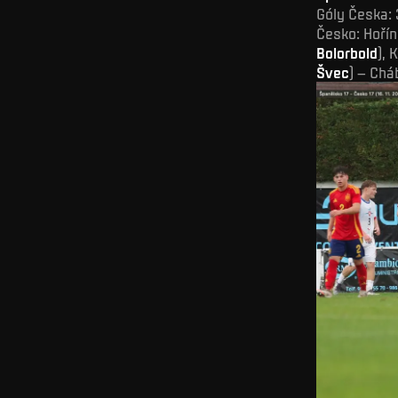
Góly Česka: 
Česko: Hořín
Bolorbold
), 
Švec
) – Chá