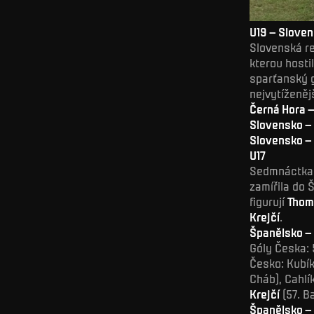
U19 – Slove
Slovenská re
kterou hosti
sparťanský
nejvytíženě
Černá Hora –
Slovensko – 
Slovensko – 
U17
Sedmnáctka m
zamířila do 
figurují
Thom
Krejčí
.
Španělsko –
Góly Česka: 5
Česko: Kubík
Cháb), Cahlík
Krejčí
(57. Ba
Španělsko –