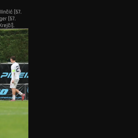
Ilinčić (57.
ger (57.
rejčí).