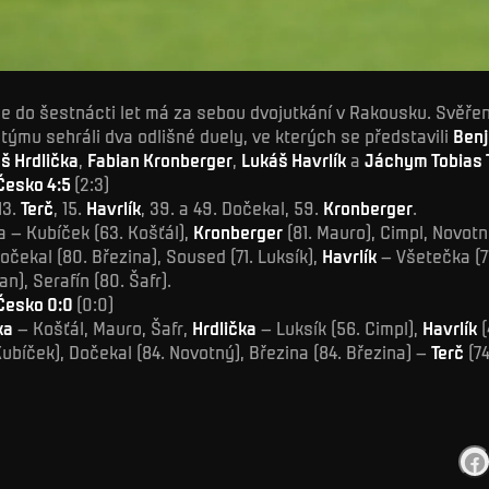
 do šestnácti let má za sebou dvojutkání v Rakousku. Svěřen
týmu sehráli dva odlišné duely, ve kterých se představili
Ben
š Hrdlička
,
Fabian Kronberger
,
Lukáš Havrlík
a
Jáchym Tobias 
Česko 4:5
(2:3)
13.
Terč
, 15.
Havrlík
, 39. a 49. Dočekal, 59.
Kronberger
.
 – Kubíček (63. Košťál),
Kronberger
(81. Mauro), Cimpl, Novotn
Dočekal (80. Březina), Soused (71. Luksík),
Havrlík
– Všetečka (71
an), Serafín (80. Šafr).
Česko 0:0
(0:0)
ka
– Košťál, Mauro, Šafr,
Hrdlička
– Luksík (56. Cimpl),
Havrlík
(
Kubíček), Dočekal (84. Novotný), Březina (84. Březina) –
Terč
(74