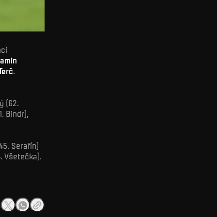
ci
jamin
Terč
.
ý (62.
. Bindr),
45. Serafín)
. Všetečka).