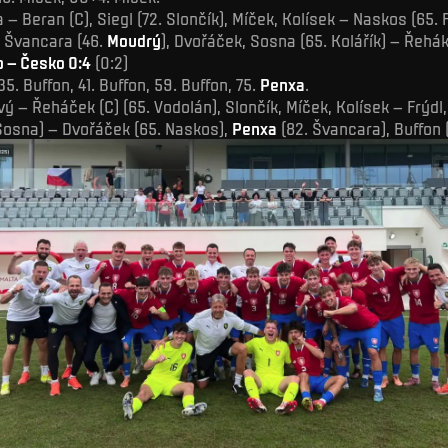
– Beran (C), Siegl (72. Slončík), Míček, Kolísek – Naskos (65. F
 Švancara (46.
Moudrý
), Dvořáček, Sosna (65. Kolářík) – Řehák 
o – Česko 0:4
(0:2)
5. Buffon, 41. Buffon, 59. Buffon, 75.
Penxa
.
vý – Řeháček (C) (65. Vodolán), Slončík, Míček, Kolísek – Frýdl
 Sosna) – Dvořáček (65. Naskos),
Penxa
(82. Švancara), Buffon 