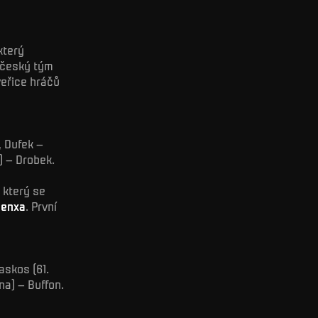
který
český tým
veřice hráčů
, Dufek –
) – Drobek.
 který se
Penxa
. První
askos (61.
na) – Buffon.