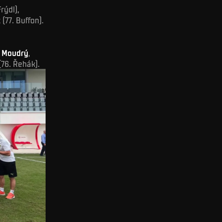
rýdl),
(77. Buffon).
,
Moudrý
,
(76. Řehák).