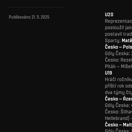
U20
Publikováno
21. 11. 2025
Reprezentace
posloužil jak
postavil tra
Sparty:
Matě
Česko – Pols
Góly Česka: 
Česko: Rezek
Piták – Míšek
U19
Hráči ročník
příští rok o
dva týmy čty
Česko – Ázer
Góly Česka: 
Česko: Šilha
Hellebrand) 
Česko – Malt
Góly Česka: 