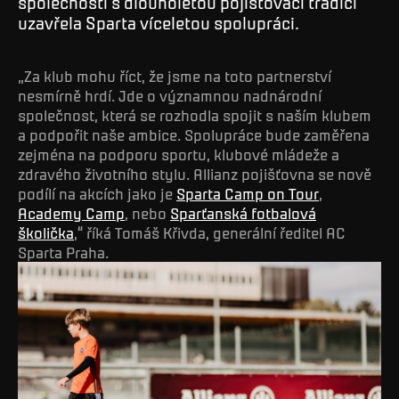
společností s dlouholetou pojišťovací tradicí
uzavřela Sparta víceletou spolupráci.
„Za klub mohu říct, že jsme na toto partnerství
nesmírně hrdí. Jde o významnou nadnárodní
společnost, která se rozhodla spojit s naším klubem
a podpořit naše ambice. Spolupráce bude zaměřena
zejména na podporu sportu, klubové mládeže a
zdravého životního stylu. Allianz pojišťovna se nově
podílí na akcích jako je
Sparta Camp on Tour
,
Academy Camp
, nebo
Sparťanská fotbalová
školička
,“ říká Tomáš Křivda, generální ředitel AC
Sparta Praha.