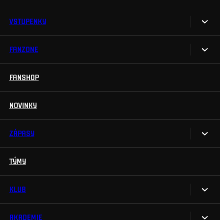
VSTUPENKY
FANZONE
Vstupenky
Permanentky
FANSHOP
Sparta UNLIMITED.
VIP vstupenky
Sparta Junior Club
NOVINKY
Handicapovaní fanoušci
Aplikace Sparta.
Prohlídky stadionu
ZÁPASY
Televizní aplikace
Soutěže
TÝMY
Kalendář
Na Spartu do Betano Zone
Výsledky
KLUB
Sparta Legends
Tabulka
SLO
AKADEMIE
My jsme Sparta