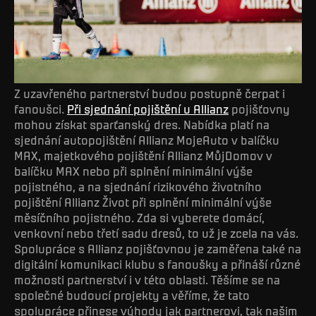
Z uzavřeného partnerství budou postupně čerpat i
fanoušci.
Při sjednání pojištění u Allianz
pojišťovny
mohou získat sparťanský dres. Nabídka platí na
sjednání autopojištění Allianz MojeAuto v balíčku
MAX, majetkového pojištění Allianz MůjDomov v
balíčku MAX nebo při splnění minimální výše
pojistného, a na sjednání rizikového životního
pojištění Allianz Život při splnění minimální výše
měsíčního pojistného. Zda si vyberete domácí,
venkovní nebo třetí sadu dresů, to už je zcela na vás.
Spolupráce s Allianz pojišťovnou je zaměřena také na
digitální komunikaci klubu s fanoušky a přináší různé
možnosti partnerství i v této oblasti. Těšíme se na
společné budoucí projekty a věříme, že tato
spolupráce přinese výhody jak partnerovi, tak našim