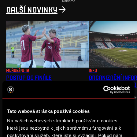
Reklama
DALŠÍ NOVINKY
MLÁDEŽ
U-19
INFO
POSTUP DO FINÁLE
ORGANIZAČNÍ INFO
VÝJEZĎÁKY DO LY
U19 porazila Bragu a zahraje si o
zlato
Meeting point, parko
vstupenek
Tato webová stránka používá cookies
Na našich webových stránkách používáme cookies,
které jsou nezbytné k jejich správnému fungování a k
poskytování služeb, které jste si vyžádali. Pokud nám