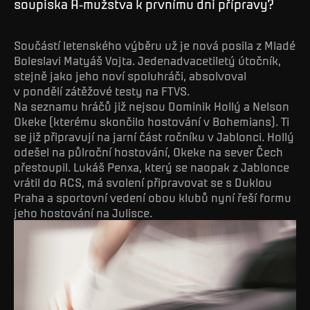
soupiska A-mužstva k prvnímu dni přípravy?
Součástí letenského výběru už je nová posila z Mladé
Boleslavi Matyáš Vojta. Jedenadvacetiletý útočník,
stejně jako jeho noví spoluhráči, absolvoval
v pondělí zátěžové testy na FTVS.
Na seznamu hráčů již nejsou Dominik Hollý a Nelson
Okeke (kterému skončilo hostování v Bohemians). Ti
se již připravují na jarní část ročníku v Jablonci. Hollý
odešel na půlroční hostování, Okeke na sever Čech
přestoupil. Lukáš Penxa, který se naopak z Jablonce
vrátil do ACS, má svolení připravovat se s Duklou
Praha a sportovní vedení obou klubů nyní řeší formu
jeho hostování na Julisce.