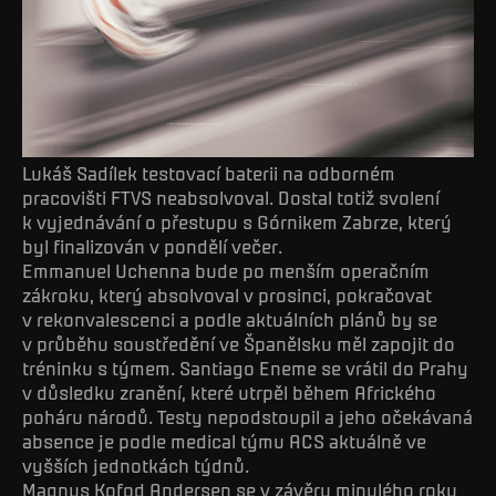
Lukáš Sadílek testovací baterii na odborném
pracovišti FTVS neabsolvoval. Dostal totiž svolení
k vyjednávání o přestupu s Górnikem Zabrze, který
byl finalizován v pondělí večer.
Emmanuel Uchenna bude po menším operačním
zákroku, který absolvoval v prosinci, pokračovat
v rekonvalescenci a podle aktuálních plánů by se
v průběhu soustředění ve Španělsku měl zapojit do
tréninku s týmem. Santiago Eneme se vrátil do Prahy
v důsledku zranění, které utrpěl během Afrického
poháru národů. Testy nepodstoupil a jeho očekávaná
absence je podle medical týmu ACS aktuálně ve
vyšších jednotkách týdnů.
Magnus Kofod Andersen se v závěru minulého roku