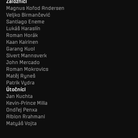
Záložníci
Magnus Kofod Andersen
Veljko Birmančević
Santiago Eneme
Lukáš Haraslín
Roman Horák
Kaan Kairinen
Garang Kuol
Sivert Mannsverk
John Mercado
Roman Mokrovics
Matěj Ryneš
Patrik Vydra
Útočníci
Jan Kuchta
Kevin-Prince Milla
Ondřej Penxa
Albion Rrahmani
Matyáš Vojta