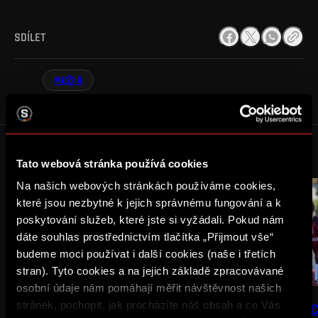
SDÍLET
MUŽI A
Reklama
DALŠÍ NOVINKY
Tato webová stránka používá cookies
Na našich webových stránkách používáme cookies,
které jsou nezbytné k jejich správnému fungování a k
poskytování služeb, které jste si vyžádali. Pokud nám
dáte souhlas prostřednictvím tlačítka „Přijmout vše“
budeme moci používat i další cookies (naše i třetích
stran). Tyto cookies a na jejich základě zpracovávané
osobní údaje nám pomáhají měřit návštěvnost našich
NEWS
MUŽI A
NEWS
MUŽI B
stránek, pochopit, jak procházíte náš obsah a co Vás
PORÁŽKA V MLADÉ BOLESLAVI
REMÍZA V DOMAŽLI