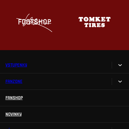
VSTUPENKY
FANZONE
Vstupenky
Permanentky
FANSHOP
Sparta UNLIMITED.
VIP vstupenky
Sparta Junior Club
NOVINKY
Handicapovaní fanoušci
Aplikace Sparta.
Prohlídky stadionu