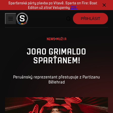
Sparťanská párty plavba po Vltavě. Sparta on Fire: Boat
Editon už zítra! Vstupenky
ZDE.
PŘIHLÁSIT
NEWS
MUŽI A
JOAO GRIMALDO
SPARŤANEM!
Peruánský reprezentant přestupuje z Partizanu
Bělehrad