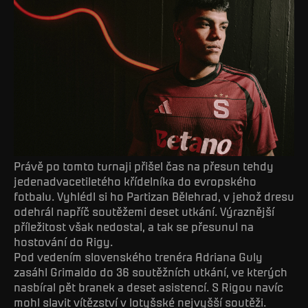
Právě po tomto turnaji přišel čas na přesun tehdy
jedenadvacetiletého křídelníka do evropského
fotbalu. Vyhlédl si ho Partizan Bělehrad, v jehož dresu
odehrál napříč soutěžemi deset utkání. Výraznější
příležitost však nedostal, a tak se přesunul na
hostování do Rigy.
Pod vedením slovenského trenéra Adriana Guly
zasáhl Grimaldo do 36 soutěžních utkání, ve kterých
nasbíral pět branek a deset asistencí. S Rigou navíc
mohl slavit vítězství v lotyšské nejvyšší soutěži.