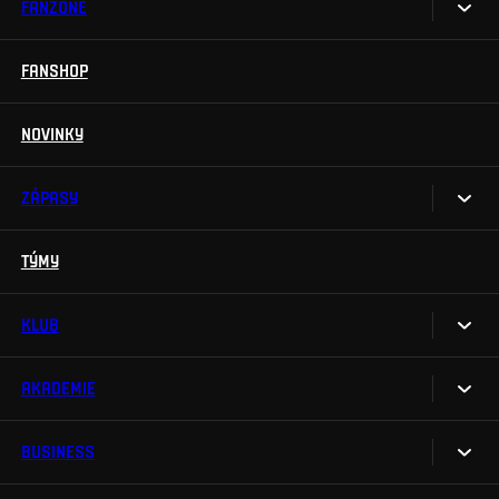
FANZONE
Vstupenky
Permanentky
FANSHOP
Sparta UNLIMITED.
VIP vstupenky
Sparta Junior Club
NOVINKY
Handicapovaní fanoušci
Aplikace Sparta.
Prohlídky stadionu
ZÁPASY
Televizní aplikace
Soutěže
TÝMY
Kalendář
Na Spartu do Betano Zone
Výsledky
KLUB
Sparta Legends
Tabulka
SLO
AKADEMIE
My jsme Sparta
Fan Club Sparta
FAQ
BUSINESS
O akademii
eSports
Organizační struktura
Týmy