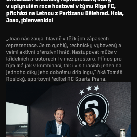
v uplynulém roce hostoval v týmu Riga FC,
přichází na Letnou z Partizanu Bělehrad. Hola,
Joao, ¡bienvenido!
„Joao nás zaujal hlavně v těžkých zápasech
reprezentace. Je to rychlý, technicky vybavený a
velmi aktivní ofenzivní hráč. Nastupovat může v
křídelních prostorech i v meziprostoru. Přínos pro
tým má jak v kombinaci, tak i v situacích jeden na
jednoho díky jeho dobrému driblingu,“ říká Tomáš
Rosický, sportovní ředitel AC Sparta Praha.