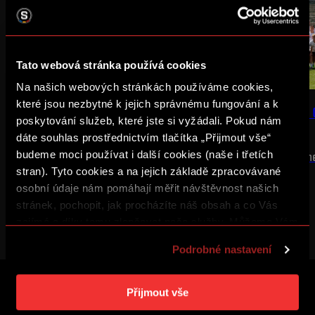
Tato webová stránka používá cookies
Na našich webových stránkách používáme cookies,
MLÁDEŽ
U-19
NEWS
které jsou nezbytné k jejich správnému fungování a k
REMÍZA NA ÚVOD
SHAKHTAR SOCIAL 
poskytování služeb, které jste si vyžádali. Pokud nám
DĚTI Z UKRAJINY
dáte souhlas prostřednictvím tlačítka „Přijmout vše“
S akademií Right to Dream hrála U19
2:2
budeme moci používat i další cookies (naše i třetích
Čtvrtý ročník pro ty n
zasažené válkou
stran). Tyto cookies a na jejich základě zpracovávané
osobní údaje nám pomáhají měřit návštěvnost našich
stránek, pochopit, jak procházíte náš obsah a co Vás
zajímá a díky tomu zlepšovat naše služby. Můžeme Vám
také přizpůsobit obsah našich stránek a zobrazovat
Podrobné nastavení
reklamu na základě Vašich preferencí. Jednotlivé
cookies a účely zpracování si můžete nastavit v
„Podrobném nastavení“. Nastavení cookies si můžete
Přijmout vše
ZALOŽTE SI ÚČET SPARTA iD A UŽ VÁM
kdykoliv změnit. Jak takovou úpravu provést a další