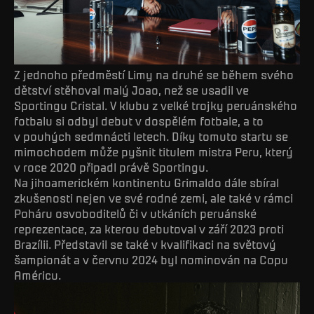
Z jednoho předměstí Limy na druhé se během svého
dětství stěhoval malý Joao, než se usadil ve
Sportingu Cristal. V klubu z velké trojky peruánského
fotbalu si odbyl debut v dospělém fotbale, a to
v pouhých sedmnácti letech. Díky tomuto startu se
mimochodem může pyšnit titulem mistra Peru, který
v roce 2020 připadl právě Sportingu.
Na jihoamerickém kontinentu Grimaldo dále sbíral
zkušenosti nejen ve své rodné zemi, ale také v rámci
Poháru osvoboditelů či v utkáních peruánské
reprezentace, za kterou debutoval v září 2023 proti
Brazílii. Představil se také v kvalifikaci na světový
šampionát a v červnu 2024 byl nominován na Copu
Américu.