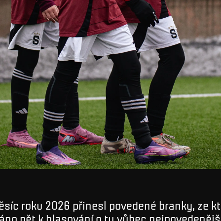
ěsíc roku 2026 přinesl povedené branky, ze k
áno pět k hlasování o tu vůbec nejpovedenějš