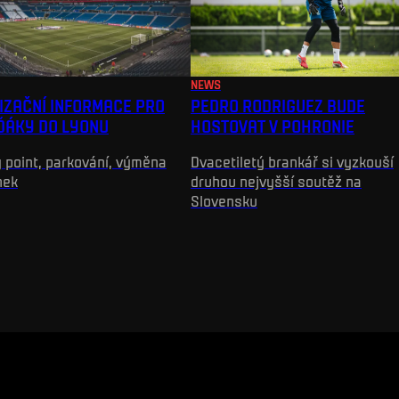
NEWS
IZAČNÍ INFORMACE PRO
PEDRO RODRIGUEZ BUDE
ĎÁKY DO LYONU
HOSTOVAT V POHRONIE
 point, parkování, výměna
Dvacetiletý brankář si vyzkouší
nek
druhou nejvyšší soutěž na
Slovensku