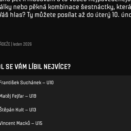
dálky nebo pěkná kombinace šestnáctky, která
áš hlas? Ty můžete posílat až do úterý 10. ún
DEŽE | leden 2026
L SE VÁM LÍBIL NEJVÍCE?
František Suchánek – U10
Matěj Fejfar – U19
Štěpán Kult – U13
Vincent Macků – U15