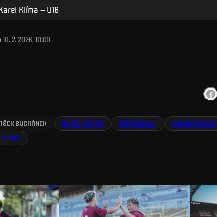
Karel Klíma – U16
a
10. 2. 2026, 10:00
TIŠEK SUCHÁNEK
MATĚJ FEJFAR
ŠTĚPÁN KULT
VINCENT MACK
 KLÍMA