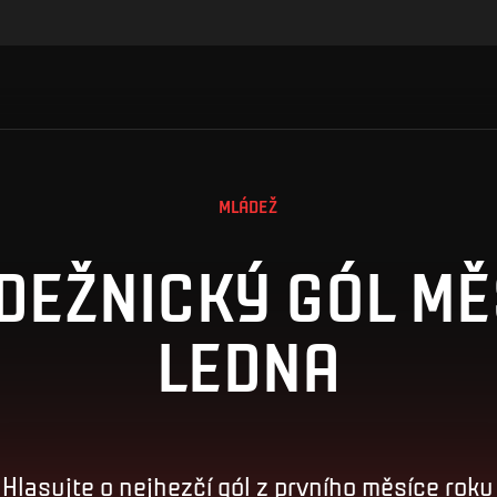
MLÁDEŽ
DEŽNICKÝ GÓL MĚ
LEDNA
Hlasujte o nejhezčí gól z prvního měsíce roku