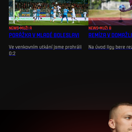
NEWS
MUŽI A
NEWS
MUŽI B
PORÁŽKA V MLADÉ BOLESLAVI
REMÍZA V DOMAŽL
Ve venkovním utkání jsme prohráli
Na úvod ligy bere r
0:2