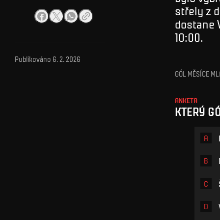
střely z 
dostane V
10:00.
Publikováno
6. 2. 2026
GÓL MĚSÍCE MLÁ
ANKETA
KTERÝ GÓ
A
B
C
D