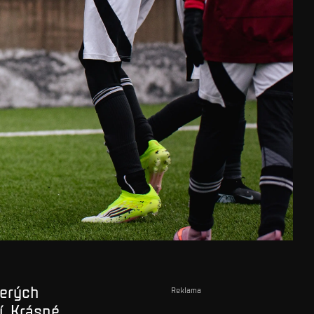
terých
Reklama
í. Krásné