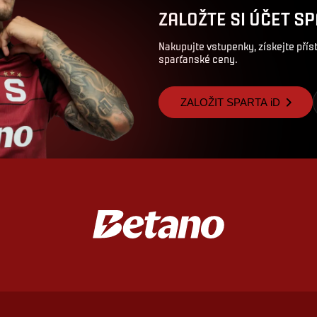
ZALOŽTE SI ÚČET SP
Nakupujte vstupenky, získejte pří
sparťanské ceny.
ZALOŽIT SPARTA iD