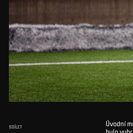
Úvodní m
SDÍLET
bylo vybr