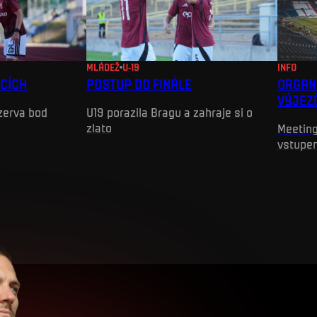
MLÁDEŽ
U-19
INFO
ICÍCH
POSTUP DO FINÁLE
ORGAN
VÝJEZ
ezerva bod
U19 porazila Bragu a zahraje si o
zlato
Meeting
vstupe