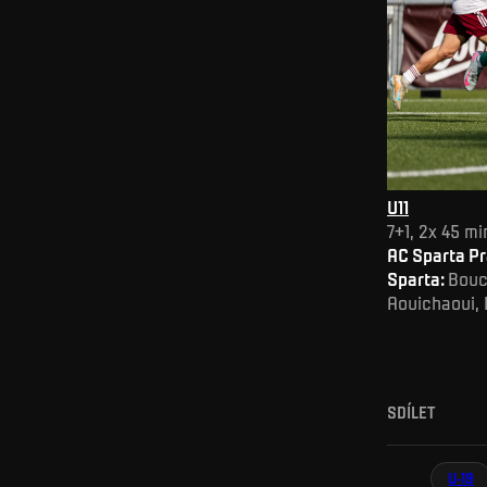
U11
7+1, 2x 45 mi
AC Sparta Pr
Sparta:
Bouc
Aouichaoui, 
SDÍLET
U-19