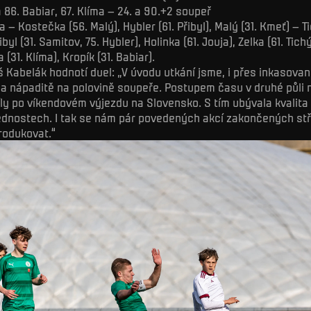
 86. Babiar, 67. Klíma – 24. a 90.+2 soupeř
a – Kostečka (56. Malý), Hybler (61. Přibyl), Malý (31. Kmeť) – Ti
ibyl (31. Samitov, 75. Hybler), Holinka (61. Jouja), Zelka (61. Tich
 (31. Klíma), Kropík (31. Babiar).
 Kabelák hodnotí duel: „V úvodu utkání jsme, i přes inkasova
ě a nápaditě na polovině soupeře. Postupem času v druhé půli
ly po víkendovém výjezdu na Slovensko. S tím ubývala kvalita
ednostech. I tak se nám pár povedených akcí zakončených st
rodukovat.“