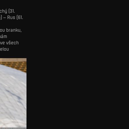
chý (31.
ý) – Rus (61.
nou branku,
 nám
 ve všech
řelou