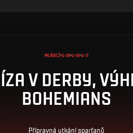
MLÁDEŽ
U-19
U-16
U-11
ÍZA V DERBY, VÝH
BOHEMIANS
Přípravná utkání sparťanů