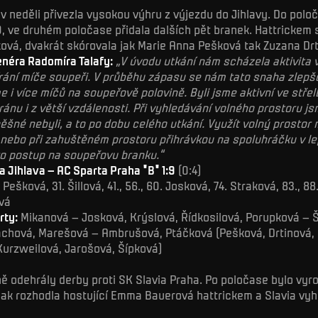
 v neděli přivezla vysokou výhru z výjezdu do Jihlavy. Do polo
:0, ve druhém poločase přidala dalších pět branek. Hattrickem 
ková, dvakrát skórovala jak Marie Anna Pešková tak Zuzana Drt
néra Radomíra Talafy:
„V úvodu utkání nám scházela aktivita 
ání míče soupeři. V průběhu zápasu se nám tato snaha zlepš
me i více míčů na soupeřově polovině. Byli jsme aktivní ve stře
ánu i z větší vzdálenosti. Při vyhledávání volného prostoru jsm
pěšné nebyli, a to po dobu celého utkání. Využít volný prosto
nebo při zahuštěném prostoru přihrávkou na spoluhráčku v l
o postup na soupeřovu branku.“
 Jihlava – AC Sparta Praha "B" 1:9
(0:4)
 Pešková, 31. Šillová, 41., 56., 60. Josková, 74. Straková, 83., 88
vá
rty:
Mikanová – Josková, Krýslová, Řídkosilová, Porupková – Ši
achová, Marešová – Ambrušová, Ptáčková (Pešková, Drtinová,
urzweilová, Jarošová, Šípková)
ě odehrály derby proti SK Slavia Praha. Po poločase bylo vyro
šak rozhodla hostující Emma Bauerová hattrickem a Slavia vyhr