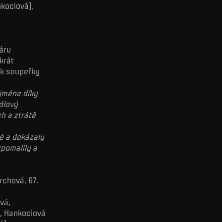
nkociová),
háru
krát
ak soupeřky
ejména díky
ólový
h a ztrátě
é a dokázaly
zpomalily a
erchová, 67.
vá,
), Hankociová