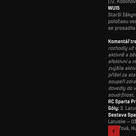
(72. Kobliho
WU15
Starší žákyně
poločasu ved
se prosadila
Komentář tre
rozhodly už 
aktivně a bě
efektivní a 
zvýšila akt
přišel za st
soupeři zdra
dovedly do v
soudržnost, 
AC Sparta Pr
Góly:
3. Latu
Sestava Spa
Latuske – Ož
Kovářová, Hu
WU14