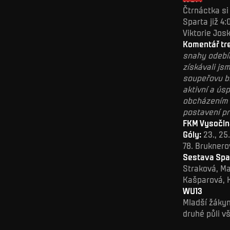
Čtrnáctka si
Sparta již 4
Viktorie Jos
Komentář tre
snahy odebír
získávali js
soupeřovu br
aktivní a ús
obcházením 
postavení pr
FKM Vysočina
Góly:
23., 25.
78. Bruknero
Sestava Spa
Straková, M
Kašparová, K
WU13
Mladší žákyn
druhé půli v