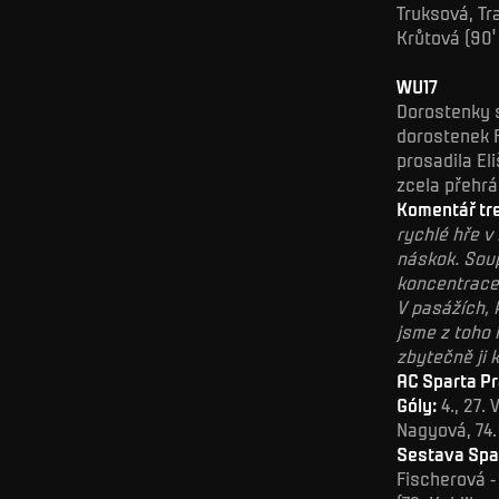
Truksová, Tr
Krůtová (90'
WU17
Dorostenky s
dorostenek F
prosadila El
zcela přehrál
Komentář tre
rychlé hře v
náskok. Sou
koncentrace
V pasážích, 
jsme z toho 
zbytečně ji
AC Sparta Pr
Góly:
4., 27. 
Nagyová, 74.
Sestava Spa
Fischerová -