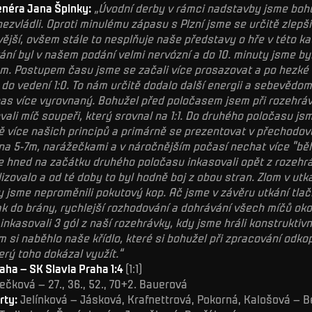
enéra Jana Špinky:
„Úvodní derby v rámci nadstavby jsme boh
ezvládli. Oproti minulému zápasu s Plzní jsme se určitě zlepšil
ivější, ovšem stále to nesplňuje naše představy o hře v této kat
ání byl v našem podání velmi nervózní a do 10. minuty jsme byl
. Postupem času jsme se začali více prosazovat a po hezké i
i do vedení 1:0. To nám určitě dodalo další energii a sebevědom
as více vyrovnaný. Bohužel před poločasem jsem při rozehrá
ovali míč soupeři, který srovnal na 1:1. Do druhého poločasu jsm
ě více našich principů a primárně se prezentovat v přechodové
na 5-7m, narážečkami a v náročnějším počasí nechat více "běh
 hned na začátku druhého poločasu inkasovali opět z rozehrá
izovalo a od té doby to byl hodně boj z obou stran. Zlom v utk
dy jsme neproměnili pokutový kop. Ač jsme v závěru utkání tlači
ak do brány, rychlejší rozhodování a dohrávání všech míčů oko
inkasovali 3 gól z naší rozehrávky, kdy jsme hráli konstruktiv
m si naběhlo naše křídlo, které si bohužel při zpracování odko
erý toho dokázal využít.“
aha – SK Slavia Praha 1:4
(1:1)
ečková – 27., 36., 52., 70+2. Bauerová
rty:
Jelínková – Jásková, Krafnettrová, Pokorná, Kalošová – 