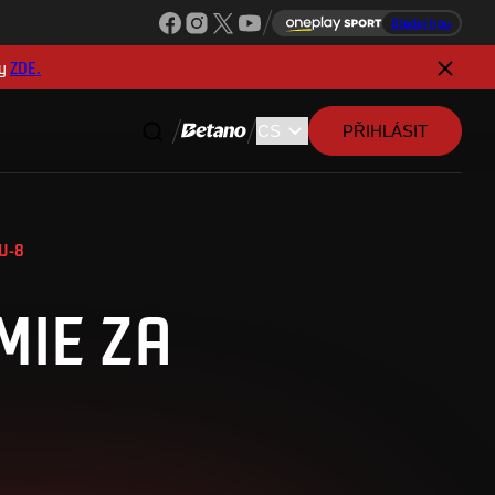
Sleduj ligu
y
ZDE.
PŘIHLÁSIT
U-8
MIE ZA