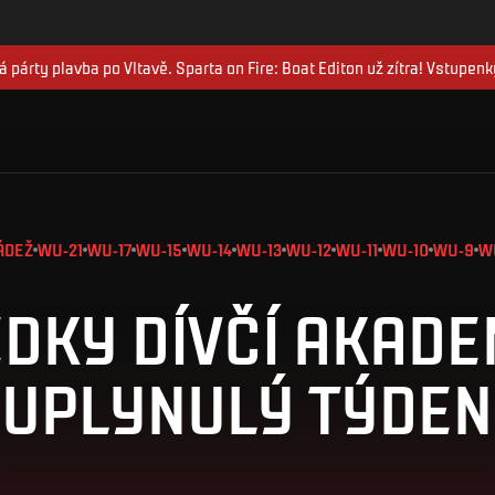
 párty plavba po Vltavě. Sparta on Fire: Boat Editon už zítra! Vstupenk
ÁDEŽ
WU-21
WU-17
WU-15
WU-14
WU-13
WU-12
WU-11
WU-10
WU-9
W
DKY DÍVČÍ AKADE
UPLYNULÝ TÝDEN