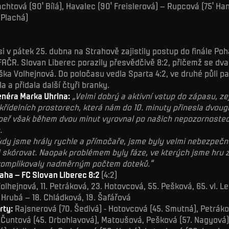
achtová (90' Bílá), Havalec (90' Freislerová) – Rupcová (75' Ha
 Plachá)
i v pátek 25. dubna na Strahově zajistily postup do finále Po
AČR. Slovan Liberec porazily přesvědčivě 8:2, přičemž se dva
iška Volhejnová. Do poločasu vedla Sparta 4:2, ve druhé půli p
a a přidala další čtyři branky.
néra Marka Uhrina:
„Velmi dobrý a aktivní vstup do zápasu, z
 křídelních prostorech, která nám do 10. minuty přinesla dvoug
peř však během dvou minut vyrovnal po našich nepozornostec
.
kdy jsme hrály rychle a přímočaře, jsme byly velmi nebezpečn
i skórovat. Naopak problémem byly fáze, ve kterých jsme hru 
 komplikovaly nadměrným počtem doteků.“
aha – FC Slovan Liberec 8:2
(4:2)
Volhejnová, 11. Petráková, 23. Hotovcová, 55. Pešková, 65. vl. L
 Hrubá – 18. Chládková, 19. Šafářová
rty:
Rajsnerová (70. Šedivá) - Hotovcová (45. Smutná), Petráko
 Čuntová (45. Drbohlavová), Matoušová, Pešková (57. Nagyová