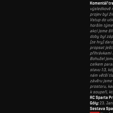
Komentář tr
výsledkově n
projev byl ž
Vstup do utk
horším týmem
akci jsme šl
doby byl záp
(ze hry) dar
propsat ješt
přihrávkami 
Bohužel jsme
celkem paral
stavu 1:3, k
nám větší tl
závěru jsme 
prostoru, ka
k soupeři, kt
AC Sparta Pr
Góly:
23. Jan
Sestava Spa