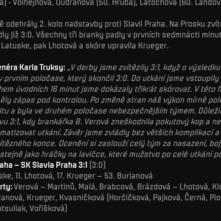
vá) - Volhejnová, Oudránová (50. Hrubá), Latochová (60. Landov
 odehrály 2. kolo nadstavby proti Slavii Praha. Na Prosku zvítě
ly již 3:0. Všechny tři branky padly v prvních sedmnácti minu
 Latuske, pak Lhotová a skóre upravila Krueger.
néra Karla Truksy:
„V derby jsme zvítězily 3:1, když o výsledk
v prvním poločase, který skončil 3:0. Do utkání jsme vstoupily
hem úvodních 16 minut jsme dokázaly třikrát skórovat. V této f
měly zápas pod kontrolou. Po změně stran náš výkon mírně pole
ivitu a byla ve druhém poločase nebezpečnějším týmem. Důlež
avu 3:1, kdy brankářka B. Verová zneškodnila pokutový kop a ne
matizovat utkání. Závěr jsme zvládly bez větších komplikací a
ítězného konce. Ocenění si zaslouží celý tým za nasazení, boj
stejně jako hráčky na lavičce, které mužstvo po celé utkání p
aha – SK Slavia Praha 3:1
(3:0)
ske, 11. Lhotová, 17. Krueger – 53. Burianová
rty:
Verová – Martinů, Malá, Brabcová, Brázdová – Lhotová, K
anová, Krueger, Kvasničková (Horčičková, Pajková, Černá, Pio
tsuliak, Voříšková)