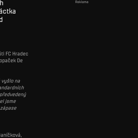
ch
Reklama
náctka
d
šti FC Hradec
 kopaček De
 vyšlo na
tandardních
a předvedený
el jsme
v zápase
Daníčková,