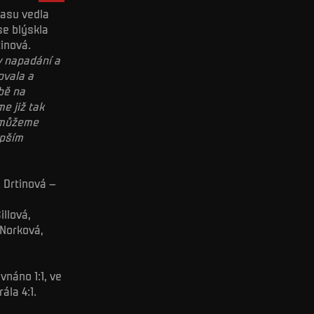
času vedla
se blýskla
inová.
v napadání a
ovala a
lbě na
e již tak
r můžeme
epším
. Drtinová –
llová,
 Norková,
vnáno 1:1, ve
ála 4:1.