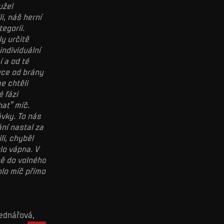
užel
i, náš herní
egorii.
y určitě
ndividuální
í a od té
vce od brány
e chtěli
 fázi
at" míč.
vky. To nás
ání nastal za
li, chyběl
lo vápna. V
ně do volného
plo míč přímo
Bednářová,