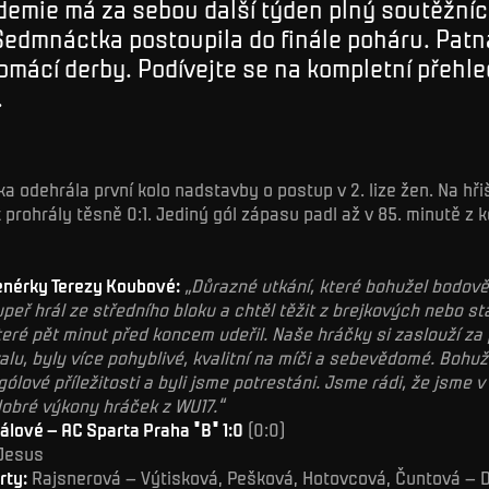
demie má za sebou další týden plný soutěžní
Sedmnáctka postoupila do finále poháru. Pat
omácí derby. Podívejte se na kompletní přehle
.
a odehrála první kolo nadstavby o postup v 2. lize žen. Na hři
 prohrály těsně 0:1. Jediný gól zápasu padl až v 85. minutě z
enérky Terezy Koubové:
„Důrazné utkání, které bohužel bodově
peř hrál ze středního bloku a chtěl těžit z brejkových nebo s
které pět minut před koncem udeřil. Naše hráčky si zaslouží z
lu, byly více pohyblivé, kvalitní na míči a sebevědomé. Bohuž
gólové příležitosti a byli jsme potrestáni. Jsme rádi, že jsme 
 dobré výkony hráček z WU17.“
álové – AC Sparta Praha "B" 1:0
(0:0)
 Jesus
rty:
Rajsnerová – Výtisková, Pešková, Hotovcová, Čuntová – 