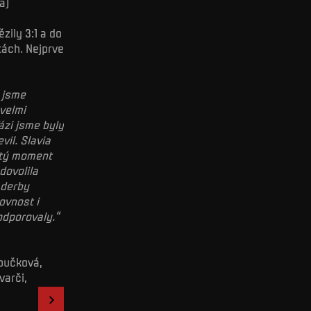
á)
zily 3:1 a do
tách. Nejprve
u jsme
 velmi
ázi jsme byly
vil. Slavia
itý moment
dovolila
 derby
ovnost i
odporovaly.“
loučková,
varči,
1
/
4