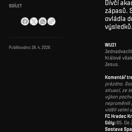
Dívčí aka
SDÍLET
zápasů. 
ovládla d
výsledků
WU21
Publikováno
28. 4. 2026
Jednadvacítk
Králové však
Jesus.
Komentář tr
prázdno. Sou
situací, ze 
výkon pochva
neproměnili 
viděli velmi
FC Hradec Kr
Góly:
85. De
Sestava Spa