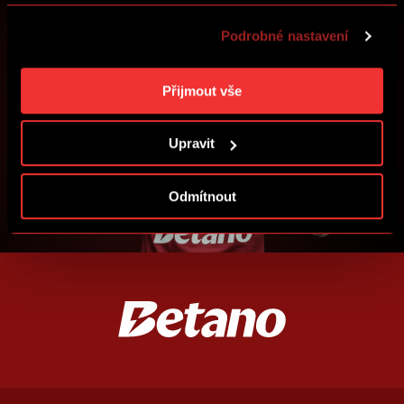
zajímá a díky tomu zlepšovat naše služby. Můžeme Vám
PŘIHLÁSIT SE
také přizpůsobit obsah našich stránek a zobrazovat
Podrobné nastavení
reklamu na základě Vašich preferencí. Jednotlivé
cookies a účely zpracování si můžete nastavit v
„Podrobném nastavení“. Nastavení cookies si můžete
Přijmout vše
kdykoliv změnit. Jak takovou úpravu provést a další
informace ke cookies naleznete v
Použití souborů
Upravit
cookies
.
Odmítnout