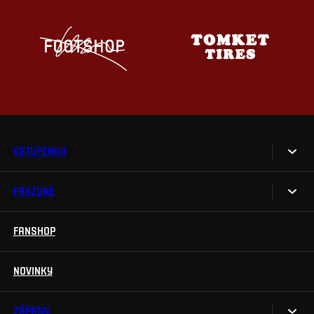
VSTUPENKY
FANZONE
Vstupenky
Permanentky
FANSHOP
Sparta UNLIMITED.
VIP vstupenky
Sparta Junior Club
NOVINKY
Handicapovaní fanoušci
Aplikace Sparta.
Prohlídky stadionu
ZÁPASY
Televizní aplikace