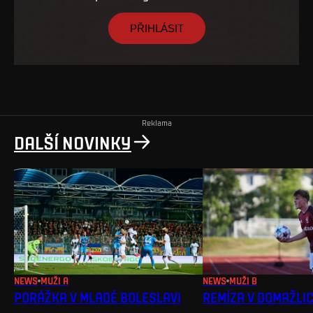
PŘIHLÁSIT
Reklama
DALŠÍ NOVINKY
NEWS
MUŽI A
NEWS
MUŽI B
PORÁŽKA V MLADÉ BOLESLAVI
REMÍZA V DOMAŽLI