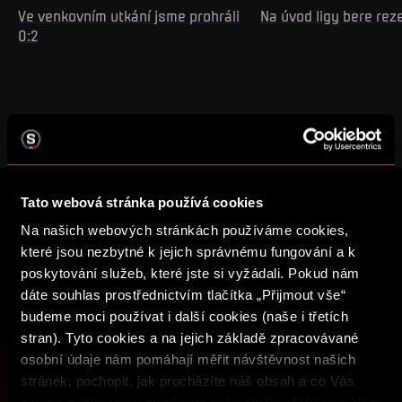
Ve venkovním utkání jsme prohráli
Na úvod ligy bere rez
0:2
Tato webová stránka používá cookies
ZALOŽTE SI ÚČET SPARTA iD A UŽ VÁM
Na našich webových stránkách používáme cookies,
NIC NEUNIKNE
které jsou nezbytné k jejich správnému fungování a k
poskytování služeb, které jste si vyžádali. Pokud nám
Nakupujte vstupenky, získejte přístup k prémiovému
dáte souhlas prostřednictvím tlačítka „Přijmout vše“
obsahu nebo se zapojte do soutěží o sparťanské ceny.
budeme moci používat i další cookies (naše i třetích
stran). Tyto cookies a na jejich základě zpracovávané
osobní údaje nám pomáhají měřit návštěvnost našich
ZALOŽIT SPARTA iD
stránek, pochopit, jak procházíte náš obsah a co Vás