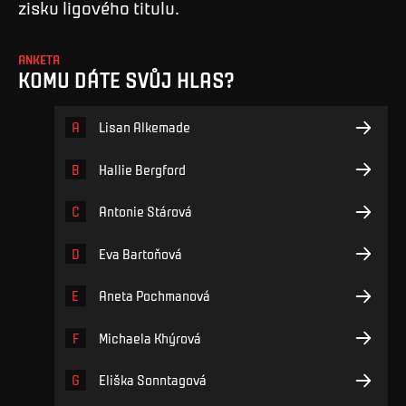
zisku ligového titulu.
ANKETA
KOMU DÁTE SVŮJ HLAS?
A
Lisan Alkemade
B
Hallie Bergford
C
Antonie Stárová
D
Eva Bartoňová
E
Aneta Pochmanová
F
Michaela Khýrová
G
Eliška Sonntagová