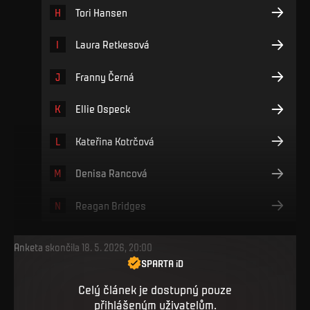
H
Tori Hansen
I
Laura Retkesová
J
Franny Černá
K
Ellie Ospeck
L
Kateřina Kotrčová
M
Denisa Rancová
N
Reagan Bridges
Anketa skončila
18. 5. 2026, 20:00
SPARTA iD
Celý článek je dostupný pouze
přihlášeným uživatelům.