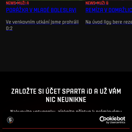
NEWS
MUŽI A
NEWS
MUŽI B
PORÁŽKA V MLADÉ BOLESLAVI
REMÍZA V DOMAŽLI
Ve venkovním utkání jsme prohráli
Na úvod ligy bere rez
0:2
ZALOŽTE SI ÚČET SPARTA iD A UŽ VÁM
NIC NEUNIKNE
Nakupujte vstupenky, získejte přístup k prémiovému
obsahu nebo se zapojte do soutěží o sparťanské ceny.