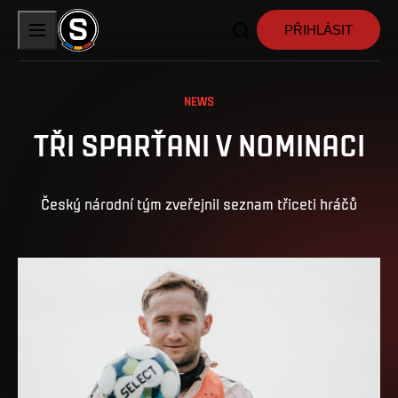
PŘIHLÁSIT
NEWS
TŘI SPARŤANI V NOMINACI
Český národní tým zveřejnil seznam třiceti hráčů