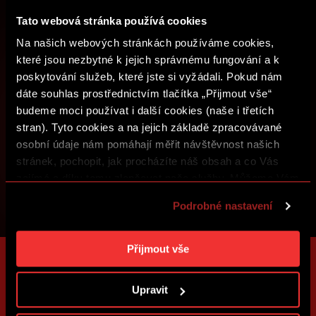
ZALOŽIT SPARTA iD
Tato webová stránka používá cookies
PŘIHLÁSIT SE
Na našich webových stránkách používáme cookies,
které jsou nezbytné k jejich správnému fungování a k
poskytování služeb, které jste si vyžádali. Pokud nám
dáte souhlas prostřednictvím tlačítka „Přijmout vše“
budeme moci používat i další cookies (naše i třetích
stran). Tyto cookies a na jejich základě zpracovávané
osobní údaje nám pomáhají měřit návštěvnost našich
stránek, pochopit, jak procházíte náš obsah a co Vás
zajímá a díky tomu zlepšovat naše služby. Můžeme Vám
také přizpůsobit obsah našich stránek a zobrazovat
Podrobné nastavení
reklamu na základě Vašich preferencí. Jednotlivé
cookies a účely zpracování si můžete nastavit v
„Podrobném nastavení“. Nastavení cookies si můžete
Přijmout vše
kdykoliv změnit. Jak takovou úpravu provést a další
informace ke cookies naleznete v
Použití souborů
Upravit
cookies
.