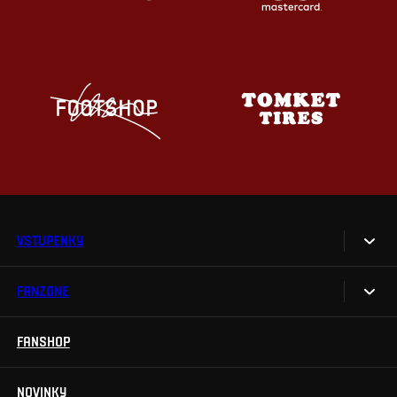
VSTUPENKY
FANZONE
Vstupenky
Permanentky
FANSHOP
Sparta UNLIMITED.
VIP vstupenky
Sparta Junior Club
NOVINKY
Handicapovaní fanoušci