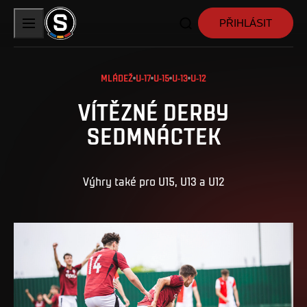
PŘIHLÁSIT
MLÁDEŽ
U-17
U-15
U-13
U-12
VÍTĚZNÉ DERBY
SEDMNÁCTEK
Výhry také pro U15, U13 a U12