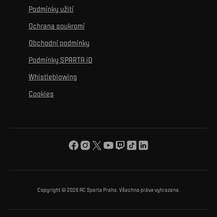
Ke zdravému životu
Vzdělávání
Podmínky užití
Sociální sítě
Hospitalita
Pro média
K osobnímu rozvoji
Turnaje
Ochrana soukromí
Mural výzva
Partneři
Kontakty
K začlenění se
Obchodní podmínky
Reklamní plnění
Podmínky SPARTA iD
K ochraně životního prostředí
Whistleblowing
K obecnému dobru
Cookies
O nás
Pro vás
Turnaj Nadačního fondu ACS
Copyright © 2026 AC Sparta Praha. Všechna práva vyhrazena.