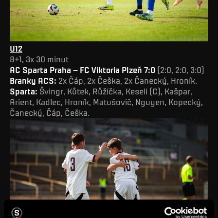
U12
8+1, 3x 30 minut
AC Sparta Praha – FC Viktoria Plzeň 7:0
(2:0, 2:0, 3:0)
Branky ACS:
2x Čáp, 2x Češka, 2x Čanecký, Hroník.
Sparta:
Švingr, Kůtek, Růžička, Keseli (C), Kašpar,
Arient, Kadlec, Hroník, Matušovič, Nguyen, Kopecký,
Čanecký, Čáp, Češka.