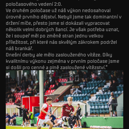
poločasového vedení 2:0.
Ve druhém poločase už náš výkon nedosahoval
úrovně prvního dějství. Nebyli jsme tak dominantní v
držení míče, přesto jsme si dokázali vypracovat
několik velmi dobrých šancí. Je však potřeba uznat,
že i soupeř měl po změně stran jednu velkou
příležitost, při které nás skvělým zákrokem podržel
náš brankář.
Dnešní derby ale mělo zaslouženého vítěze. Díky
kvalitnímu výkonu zejména v prvním poločase jsme
si došli pro cenné a plně zasloužené vítězství.“