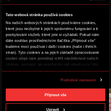
Tato webová stránka používá cookies
Na našich webových stránkách používáme cookies,
které jsou nezbytné k jejich správnému fungování a k
poskytování služeb, které jste si vyžádali. Pokud nám
SDÍLET
dáte souhlas prostřednictvím tlačítka „Přijmout vše“
budeme moci používat i další cookies (naše i třetích
stran). Tyto cookies a na jejich základě zpracovávané
U-17
U-15
U-13
U-12
osobní údaje nám pomáhají měřit návštěvnost našich
stránek, pochopit, jak procházíte náš obsah a co Vás
zajímá a díky tomu zlepšovat naše služby. Můžeme Vám
Reklama
také přizpůsobit obsah našich stránek a zobrazovat
DALŠÍ NOVINKY
Podrobné nastavení
reklamu na základě Vašich preferencí. Jednotlivé
cookies a účely zpracování si můžete nastavit v
„Podrobném nastavení“. Nastavení cookies si můžete
Přijmout vše
kdykoliv změnit. Jak takovou úpravu provést a další
informace ke cookies naleznete v
Použití souborů
Upravit