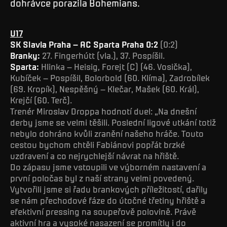
dohrávce porazila Bohemians.
U17
SK Slavia Praha – AC Sparta Praha 0:2
(0:2)
Branky:
27. Fingerhútt (vla.), 37. Pospíšil.
Sparta:
Hlinka – Heisig, Forejt (C) (46. Vosička),
Kubíček – Pospíšil, Bolorbold (60. Klíma), Zadrobílek
(69. Kropík), Nespěšný – Klečar, Mašek (60. Král),
Krejčí (60. Terč).
Trenér Miroslav Droppa hodnotí duel: „Na dnešní
derby jsme se velmi těšili. Poslední ligové utkání totiž
nebylo dohráno kvůli zranění našeho hráče. Touto
cestou bychom chtěli Fabiánovi popřát brzké
uzdravení a co nejrychlejší návrat na hřiště.
Do zápasu jsme vstoupili ve výborném nastavení a
první poločas byl z naší strany velmi povedený.
Vytvořili jsme si řadu brankových příležitostí, dařily
se nám přechodové fáze do útočné třetiny hřiště a
efektivní pressing na soupeřově polovině. Právě
aktivní hra a vysoké nasazení se promítly i do