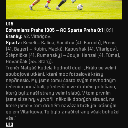
U15
Bohemians Praha 1905 – AC Sparta Praha 0:1
(0:1)
Branky:
42. Vitarigov.
Sparta:
Keseli – Kalina, Samitov (41. Baroch), Press
(41. Bayer) – Kubín, Macků, Kapusňak (41. Vitarigov),
Štěpnička (41. Rumanský) – Jouja, Hanzal (41. Tůma),
Hovančák (55. Starý).
Trenér Matyáš Kudela hodnotí duel: „Hrálo se velmi
soubojové utkání, které moc fotbalové krásy
nepřineslo. My jsme tomu často svým nevhodným
řešením pomáhali, především ve druhém poločasu,
který byl z naší strany velmi slabý. V tom prvním
jsme si ze hry vytvořili několik dobrých situací, na
které jsme v tom druhém navázali brzkým krásným
gólem Vitarigova. To bylo z naší strany však bohužel
vše.“
U13