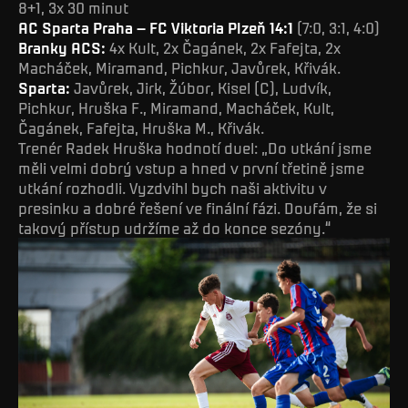
8+1, 3x 30 minut
AC Sparta Praha – FC Viktoria Plzeň 14:1
(7:0, 3:1, 4:0)
Branky ACS:
4x Kult, 2x Čagánek, 2x Fafejta, 2x
Macháček, Miramand, Pichkur, Javůrek, Křivák.
Sparta:
Javůrek, Jirk, Žúbor, Kisel (C), Ludvík,
Pichkur, Hruška F., Miramand, Macháček, Kult,
Čagánek, Fafejta, Hruška M., Křivák.
Trenér Radek Hruška hodnotí duel: „Do utkání jsme
měli velmi dobrý vstup a hned v první třetině jsme
utkání rozhodli. Vyzdvihl bych naši aktivitu v
presinku a dobré řešení ve finální fázi. Doufám, že si
takový přístup udržíme až do konce sezóny.“