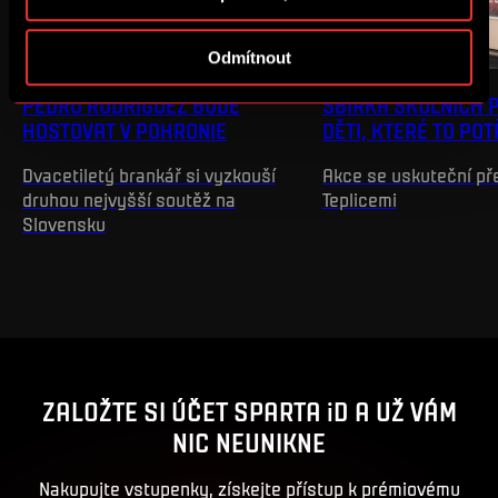
cookies
.
Odmítnout
NEWS
INFO
PEDRO RODRIGUEZ BUDE
SBÍRKA ŠKOLNÍCH 
HOSTOVAT V POHRONIE
DĚTI, KTERÉ TO PO
Dvacetiletý brankář si vyzkouší
Akce se uskuteční p
druhou nejvyšší soutěž na
Teplicemi
Slovensku
ZALOŽTE SI ÚČET SPARTA iD A UŽ VÁM
NIC NEUNIKNE
Nakupujte vstupenky, získejte přístup k prémiovému