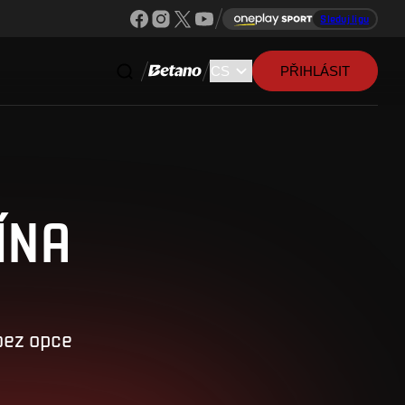
Sleduj ligu
PŘIHLÁSIT
ÍNA
bez opce