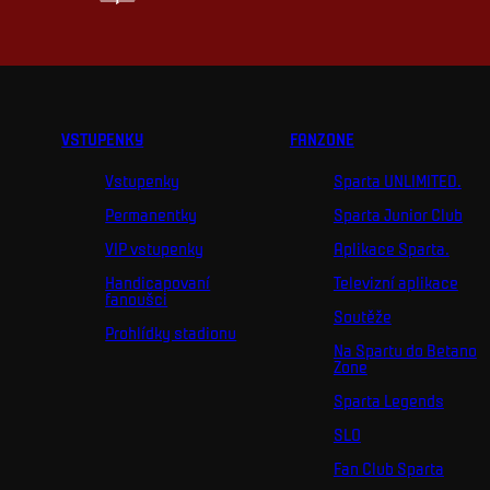
VSTUPENKY
FANZONE
Vstupenky
Sparta UNLIMITED.
Permanentky
Sparta Junior Club
VIP vstupenky
Aplikace Sparta.
Handicapovaní
Televizní aplikace
fanoušci
Soutěže
Prohlídky stadionu
Na Spartu do Betano
Zone
Sparta Legends
SLO
Fan Club Sparta