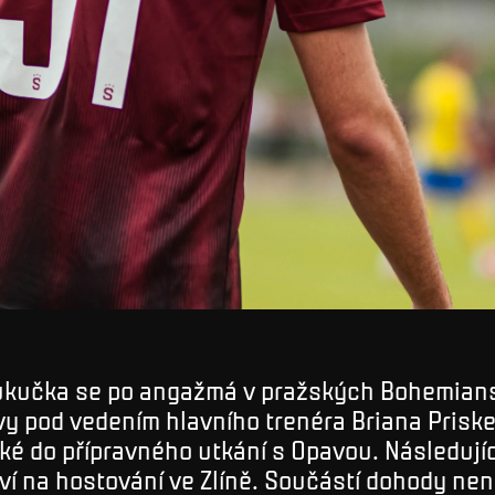
ukučka se po angažmá v pražských Bohemians
vy pod vedením hlavního trenéra Briana Prisk
ké do přípravného utkání s Opavou. Následují
ví na hostování ve Zlíně. Součástí dohody nen