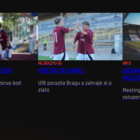
MLÁDEŽ
U-19
INFO
ICÍCH
POSTUP DO FINÁLE
ORGAN
VÝJEZ
ezerva bod
U19 porazila Bragu a zahraje si o
zlato
Meeting
vstupe