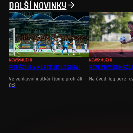
DALŠÍ NOVINKY
NEWS
MUŽI A
NEWS
MUŽI B
PORÁŽKA V MLADÉ BOLESLAVI
REMÍZA V DOMAŽL
Ve venkovním utkání jsme prohráli
Na úvod ligy bere r
0:2