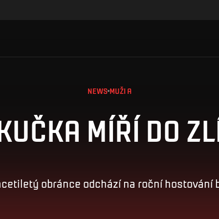
NEWS
MUŽI A
KUČKA MÍŘÍ DO ZL
cetiletý obránce odchází na roční hostování 