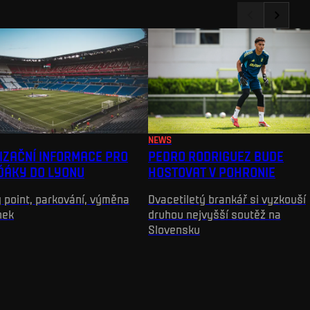
NEWS
IZAČNÍ INFORMACE PRO
PEDRO RODRIGUEZ BUDE
ĎÁKY DO LYONU
HOSTOVAT V POHRONIE
 point, parkování, výměna
Dvacetiletý brankář si vyzkouší
nek
druhou nejvyšší soutěž na
Slovensku