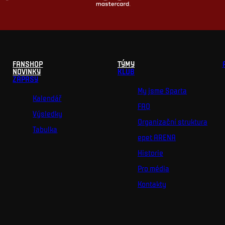
FANSHOP
TÝMY
NOVINKY
KLUB
ZÁPASY
My jsme Sparta
Kalendář
FAQ
Výsledky
Organizační struktura
Tabulka
epet ARENA
Historie
Pro média
Kontakty