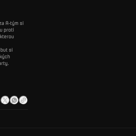
za A-tým si
u proti
 kterou
but si
ských
rty.