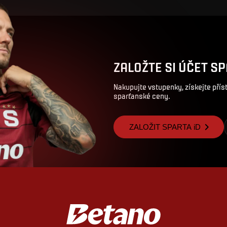
ZALOŽTE SI ÚČET SP
Nakupujte vstupenky, získejte pří
sparťanské ceny.
ZALOŽIT SPARTA iD