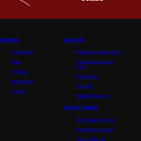
AKADEMIE
BUSINESS
O akademii
Sparta Business Club
Týmy
Sparta Experience
Club
Projekty
Hospitalita
Vzdělávání
Partneři
Turnaje
Reklamní plnění
SPARTA POMÁHÁ
Ke zdravému životu
K osobnímu rozvoji
K začlenění se