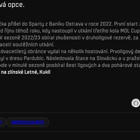
vá opce.
ka přišel do Sparty z Baníku Ostrava v roce 2022. První start 
d říjnu téhož roku, kdy nastoupil v utkání třetího kola MOL Cup
V sezoně 2022/23 sbíral zkušenosti v druholigové rezervě, za
aceti soutěžních utkání.
dvacetiletý obránce vydal na několik hostování. Prvoligový de
l v dresu Pardubic. Následovala štace na Slovácku a u praž
de v minulé sezoně posbíral šest ligových a dva pohárové sta
na zlínské Letné, Kuki!
A
ONDŘEJ KUKUČKA