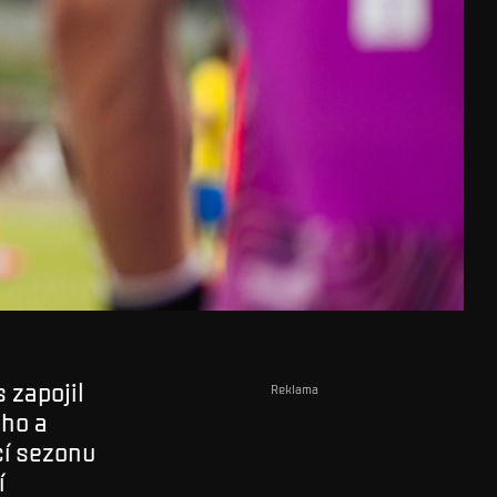
 zapojil
Reklama
eho a
cí sezonu
í