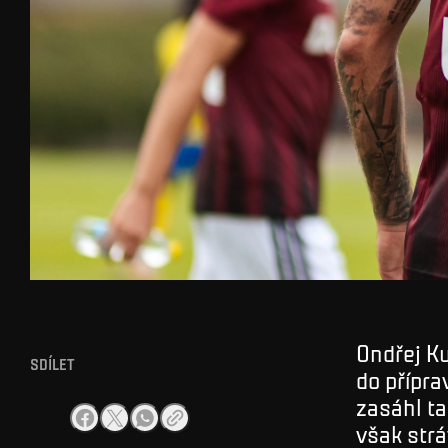
Ondřej K
SDÍLET
do přípra
zasáhl ta
však strá