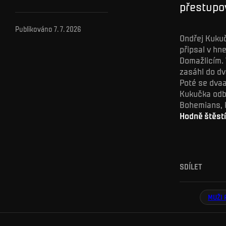
přestupo
Publikováno
7. 7. 2026
Ondřej Kukuč
připsal v hne
Domažlicím. 
zasáhl do dv
Poté se dvaa
Kukučka odby
Bohemians, k
Hodně štěstí 
SDÍLET
MUŽI 