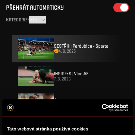
PŘEHRÁT AUTOMATICKY
KATEGORIE
:
SESTŘIH: Pardubice - Sparta
4. 8. 2025
INSIDE•S | Vlog #5
7. 8. 2026
Úkol je jasný
7. 8. 2026
SESTŘIH: Sparta – Olympique
Tato webová stránka používá cookies
4. 8. 2026