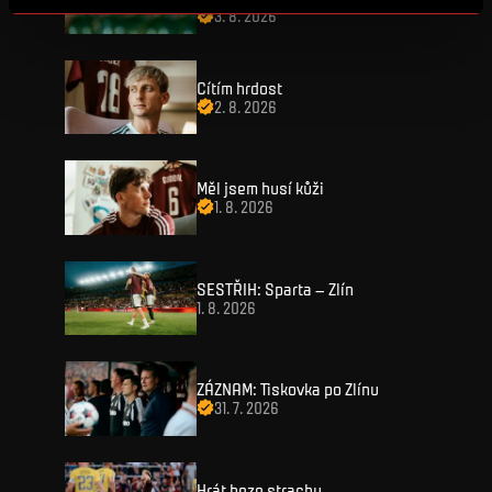
3. 8. 2026
Cítím hrdost
2. 8. 2026
VSTUPENKY
Měl jsem husí kůži
1. 8. 2026
FANZONE
Vstupenky
SESTŘIH: Sparta – Zlín
Permanentky
1. 8. 2026
FANSHOP
Sparta UNLIMITED.
VIP vstupenky
Sparta Junior Club
NOVINKY
Handicapovaní fanoušci
ZÁZNAM: Tiskovka po Zlínu
Aplikace Sparta.
31. 7. 2026
Prohlídky stadionu
ZÁPASY
Televizní aplikace
Soutěže
Hrát beze strachu