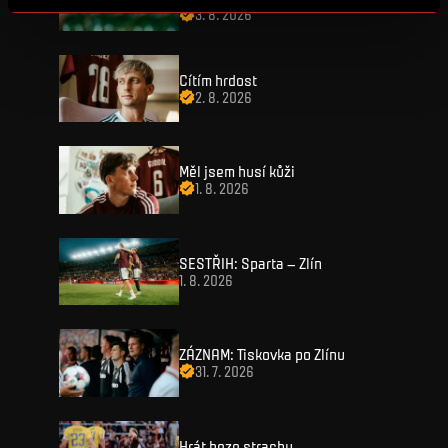
3. 8. 2026
Cítím hrdost
2. 8. 2026
VSTUPENKY
Měl jsem husí kůži
1. 8. 2026
FANZONE
Vstupenky
SESTŘIH: Sparta – Zlín
Permanentky
1. 8. 2026
FANSHOP
Sparta UNLIMITED.
VIP vstupenky
Sparta Junior Club
NOVINKY
Handicapovaní fanoušci
ZÁZNAM: Tiskovka po Zlínu
Aplikace Sparta.
31. 7. 2026
Prohlídky stadionu
ZÁPASY
Televizní aplikace
Soutěže
Hrát beze strachu