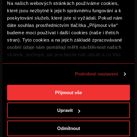
Na našich webových stránkách používáme cookies,
které jsou nezbytné k jejich správnému fungování a k
poskytování služeb, které jste si vyžádali. Pokud nám
ZÁZNAM: Tiskovka po Lyonu
dáte souhlas prostřednictvím tlačítka „Přijmout vše“
4. 8. 2026
budeme moci používat i další cookies (naše i třetích
stran). Tyto cookies a na jejich základě zpracovávané
osobní údaje nám pomáhají měřit návštěvnost našich
Šlo to trefit i lépe
stránek, pochopit, jak procházíte náš obsah a co Vás
4. 8. 2026
zajímá a díky tomu zlepšovat naše služby. Můžeme Vám
také přizpůsobit obsah našich stránek a zobrazovat
Podrobné nastavení
reklamu na základě Vašich preferencí. Jednotlivé
ZÁZNAM: Sparta – Olympique
4. 8. 2026
cookies a účely zpracování si můžete nastavit v
„Podrobném nastavení“. Nastavení cookies si můžete
Přijmout vše
kdykoliv změnit. Jak takovou úpravu provést a další
BUĎ V TÝMU: FOCUS #3
informace ke cookies naleznete v
Použití souborů
Upravit
3. 8. 2026
cookies
.
Odmítnout
ZÁZNAM: Tiskovka před
Olympiquem