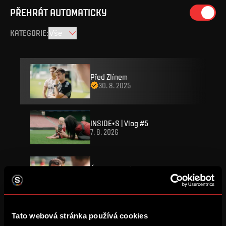
PŘEHRÁT AUTOMATICKY
KATEGORIE
:
Před Zlínem
30. 8. 2025
INSIDE•S | Vlog #5
7. 8. 2026
Úkol je jasný
7. 8. 2026
SESTŘIH: Sparta – Olympique
Tato webová stránka používá cookies
4. 8. 2026