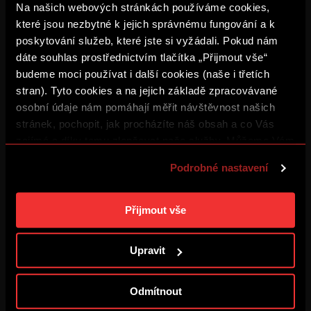
Na našich webových stránkách používáme cookies,
které jsou nezbytné k jejich správnému fungování a k
poskytování služeb, které jste si vyžádali. Pokud nám
ZÁZNAM: Sparta – Olympique
dáte souhlas prostřednictvím tlačítka „Přijmout vše“
4. 8. 2026
budeme moci používat i další cookies (naše i třetích
stran). Tyto cookies a na jejich základě zpracovávané
osobní údaje nám pomáhají měřit návštěvnost našich
BUĎ V TÝMU: FOCUS #3
stránek, pochopit, jak procházíte náš obsah a co Vás
3. 8. 2026
zajímá a díky tomu zlepšovat naše služby. Můžeme Vám
také přizpůsobit obsah našich stránek a zobrazovat
Podrobné nastavení
ZÁZNAM: Tiskovka před
reklamu na základě Vašich preferencí. Jednotlivé
Olympiquem
cookies a účely zpracování si můžete nastavit v
3. 8. 2026
„Podrobném nastavení“. Nastavení cookies si můžete
Přijmout vše
kdykoliv změnit. Jak takovou úpravu provést a další
Cítím hrdost
informace ke cookies naleznete v
Použití souborů
Upravit
2. 8. 2026
cookies
.
Odmítnout
Měl jsem husí kůži