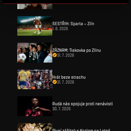
1. 8. 2026
SESTŘIH: Sparta – Zlín
1. 8. 2026
VSTUPENKY
ZÁZNAM: Tiskovka po Zlínu
31. 7. 2026
FANZONE
Vstupenky
Hrát beze strachu
Permanentky
31. 7. 2026
FANSHOP
Sparta UNLIMITED.
VIP vstupenky
Sparta Junior Club
NOVINKY
Handicapovaní fanoušci
Rudá nás spojuje proti nenávisti
Aplikace Sparta.
30. 7. 2026
Prohlídky stadionu
ZÁPASY
Televizní aplikace
Soutěže
Pivní zážitek s Kozlem na Letné