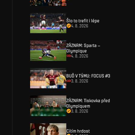
PŘIHLÁSIT SE
Šlo to trefit i lépe
4. 8. 2026
ZÁZNAM: Sparta –
Olympique
4. 8. 2026
BUĎ V TÝMU: FOCUS #3
3. 8. 2026
ZÁZNAM: Tiskovka před
Olympiquem
3. 8. 2026
Cítím hrdost