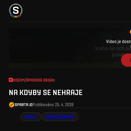
Sparťanská
VSTUPENKY
FANZONE
SPARTA TV
FANSHOP
Video je dos
Vraťte se sem poz
právě v 
VIDEO
ZÁPASOVÝ OBSAH
NA KDYBY SE NEHRAJE
SPARTA iD
Publikováno
25. 4. 2026
MUŽI A
ADAM ŠEVÍNSKÝ