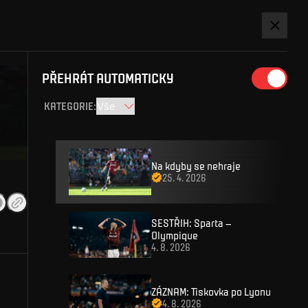
Sleduj ligu
ky
ZDE.
PŘEHRÁT AUTOMATICKY
PŘIHLÁSIT
KATEGORIE
:
Na kdyby se nehraje
25. 4. 2026
SESTŘIH: Sparta –
Olympique
4. 8. 2026
ARTA iD A UŽ VÁM NIC NEUNIKNE
stup k prémiovému obsahu nebo se zapojte do soutěží o
ZÁZNAM: Tiskovka po Lyonu
4. 8. 2026