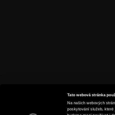
VIP vstupenky
Aplikace Sparta.
Handicapovaní
Televizní aplikace
fanoušci
Soutěže
Prohlídky stadionu
Na Spartu do Betano
Zone
Sparta Legends
SLO
Fan Club Sparta
eSports
Maskot Rudy
Wallpapery
Sociální sítě
Tato webová stránka použ
Mural výzva
Na našich webových stránk
poskytování služeb, které 