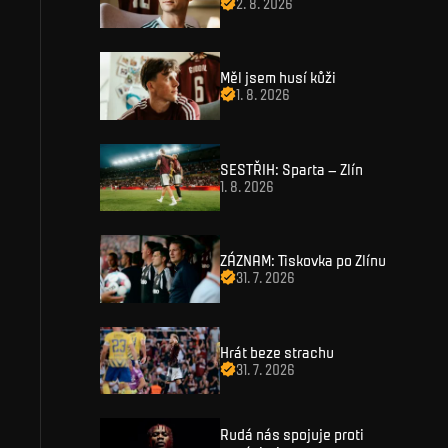
2. 8. 2026
Měl jsem husí kůži
1. 8. 2026
SESTŘIH: Sparta – Zlín
1. 8. 2026
ZÁZNAM: Tiskovka po Zlínu
31. 7. 2026
Hrát beze strachu
31. 7. 2026
AKADEMIE
BUSINESS
O akademii
Sparta Business Club
Rudá nás spojuje proti
Týmy
Sparta Experience