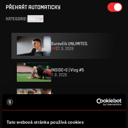
PŘEHRÁT AUTOMATICKY
KATEGORIE
:
Surovčík UNLIMITED.
27. 5. 2026
INSIDE•S | Vlog #5
7. 8. 2026
Úkol je jasný
7. 8. 2026
SESTŘIH: Sparta – Olympique
Tato webová stránka používá cookies
4. 8. 2026