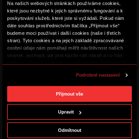
Na našich webových stránkách používáme cookies,
které jsou nezbytné k jejich správnému fungování a k
poskytování služeb, které jste si vyžádali. Pokud nám
ZÁZNAM: Tiskovka po Lyonu
dáte souhlas prostřednictvím tlačítka „Přijmout vše“
4. 8. 2026
budeme moci používat i další cookies (naše i třetích
stran). Tyto cookies a na jejich základě zpracovávané
osobní údaje nám pomáhají měřit návštěvnost našich
Šlo to trefit i lépe
stránek, pochopit, jak procházíte náš obsah a co Vás
4. 8. 2026
zajímá a díky tomu zlepšovat naše služby. Můžeme Vám
také přizpůsobit obsah našich stránek a zobrazovat
Podrobné nastavení
reklamu na základě Vašich preferencí. Jednotlivé
ZÁZNAM: Sparta – Olympique
4. 8. 2026
cookies a účely zpracování si můžete nastavit v
„Podrobném nastavení“. Nastavení cookies si můžete
Přijmout vše
kdykoliv změnit. Jak takovou úpravu provést a další
BUĎ V TÝMU: FOCUS #3
informace ke cookies naleznete v
Použití souborů
Upravit
3. 8. 2026
cookies
.
Odmítnout
ZÁZNAM: Tiskovka před
Olympiquem