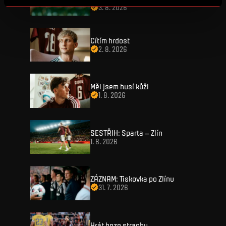
3. 8. 2026
Cítím hrdost
2. 8. 2026
VSTUPENKY
Měl jsem husí kůži
1. 8. 2026
FANZONE
Vstupenky
SESTŘIH: Sparta – Zlín
Permanentky
1. 8. 2026
FANSHOP
Sparta UNLIMITED.
VIP vstupenky
Sparta Junior Club
NOVINKY
Handicapovaní fanoušci
ZÁZNAM: Tiskovka po Zlínu
Aplikace Sparta.
31. 7. 2026
Prohlídky stadionu
ZÁPASY
Televizní aplikace
Soutěže
Hrát beze strachu