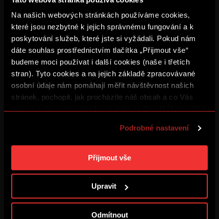
Šlo to trefit i lépe
Na našich webových stránkách používáme cookies,
4. 8. 2026
které jsou nezbytné k jejich správnému fungování a k
poskytování služeb, které jste si vyžádali. Pokud nám
dáte souhlas prostřednictvím tlačítka „Přijmout vše“
ZÁZNAM: Sparta – Olympique
budeme moci používat i další cookies (naše i třetích
4. 8. 2026
stran). Tyto cookies a na jejich základě zpracovávané
osobní údaje nám pomáhají měřit návštěvnost našich
stránek, pochopit, jak procházíte náš obsah a co Vás
BUĎ V TÝMU: FOCUS #3
3. 8. 2026
zajímá a díky tomu zlepšovat naše služby. Můžeme Vám
také přizpůsobit obsah našich stránek a zobrazovat
Podrobné nastavení
reklamu na základě Vašich preferencí. Jednotlivé
ZÁZNAM: Tiskovka před
cookies a účely zpracování si můžete nastavit v
Olympiquem
„Podrobném nastavení“. Nastavení cookies si můžete
3. 8. 2026
Přijmout vše
kdykoliv změnit. Jak takovou úpravu provést a další
informace ke cookies naleznete v
Použití souborů
Upravit
Cítím hrdost
cookies
.
2. 8. 2026
Odmítnout