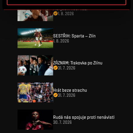
Měl jsem husí kůži
1. 8. 2026
SESTŘIH: Sparta – Zlín
1. 8. 2026
VSTUPENKY
ZÁZNAM: Tiskovka po Zlínu
31. 7. 2026
FANZONE
Vstupenky
Hrát beze strachu
Permanentky
31. 7. 2026
FANSHOP
Sparta UNLIMITED.
VIP vstupenky
Sparta Junior Club
NOVINKY
Handicapovaní fanoušci
Rudá nás spojuje proti nenávisti
Aplikace Sparta.
30. 7. 2026
Prohlídky stadionu
ZÁPASY
Televizní aplikace