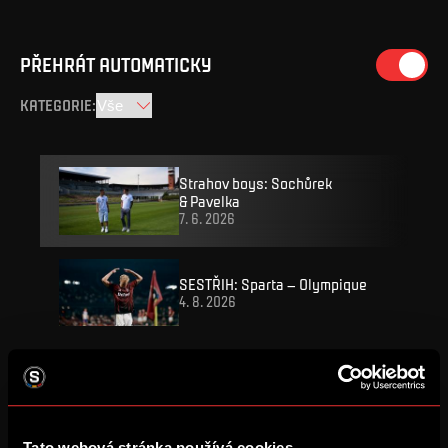
PŘEHRÁT AUTOMATICKY
KATEGORIE
:
Strahov boys: Sochůrek
& Pavelka
7. 6. 2026
SESTŘIH: Sparta – Olympique
4. 8. 2026
ZÁZNAM: Tiskovka po Lyonu
4. 8. 2026
Tato webová stránka používá cookies