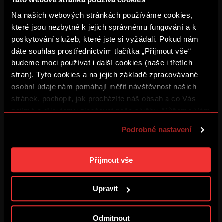
Na našich webových stránkách používáme cookies,
SESTŘIH: Sparta – Olympique
které jsou nezbytné k jejich správnému fungování a k
4. 8. 2026
poskytování služeb, které jste si vyžádali. Pokud nám
dáte souhlas prostřednictvím tlačítka „Přijmout vše“
budeme moci používat i další cookies (naše i třetích
ZÁZNAM: Tiskovka po Lyonu
stran). Tyto cookies a na jejich základě zpracovávané
4. 8. 2026
osobní údaje nám pomáhají měřit návštěvnost našich
stránek, pochopit, jak procházíte náš obsah a co Vás
zajímá a díky tomu zlepšovat naše služby. Můžeme Vám
Šlo to trefit i lépe
také přizpůsobit obsah našich stránek a zobrazovat
4. 8. 2026
Podrobné nastavení
reklamu na základě Vašich preferencí. Jednotlivé
cookies a účely zpracování si můžete nastavit v
„Podrobném nastavení“. Nastavení cookies si můžete
ZÁZNAM: Sparta – Olympique
Přijmout vše
4. 8. 2026
kdykoliv změnit. Jak takovou úpravu provést a další
informace ke cookies naleznete v
Použití souborů
Upravit
cookies
.
BUĎ V TÝMU: FOCUS #3
3. 8. 2026
Odmítnout