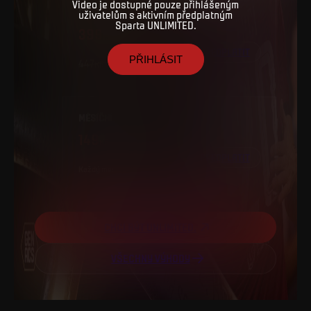
Video je dostupné pouze přihlášeným
ČTVRTLETNÍ
uživatelům s aktivním předplatným
Sparta UNLIMITED.
399
PŘEDPLATIT
PŘIHLÁSIT
447
MĚSÍČNÍ
149
PŘEDPLATIT
Každý
měsíc
CHCI BÝT UNLIMITED.
VŠECHNY VÝHODY