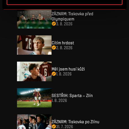
ZÁZNAM: Tiskovka před
Olympiquem
3. 8. 2026
Cítím hrdost
2. 8. 2026
VSTUPENKY
Měl jsem husí kůži
1. 8. 2026
FANZONE
Vstupenky
Permanentky
FANSHOP
Sparta UNLIMITED.
SESTŘIH: Sparta – Zlín
VIP vstupenky
1. 8. 2026
Sparta Junior Club
NOVINKY
Handicapovaní fanoušci
Aplikace Sparta.
ZÁZNAM: Tiskovka po Zlínu
Prohlídky stadionu
ZÁPASY
31. 7. 2026
Televizní aplikace