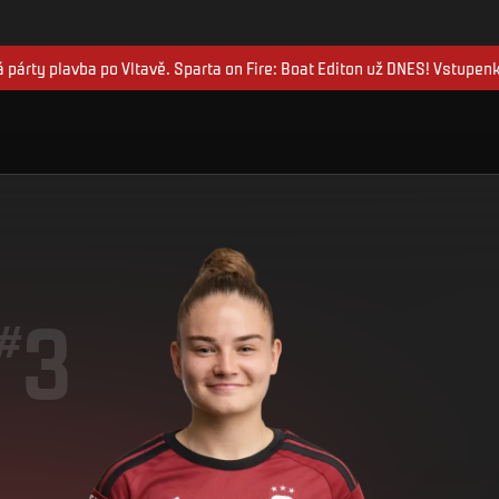
 párty plavba po Vltavě. Sparta on Fire: Boat Editon už DNES! Vstupen
3
#