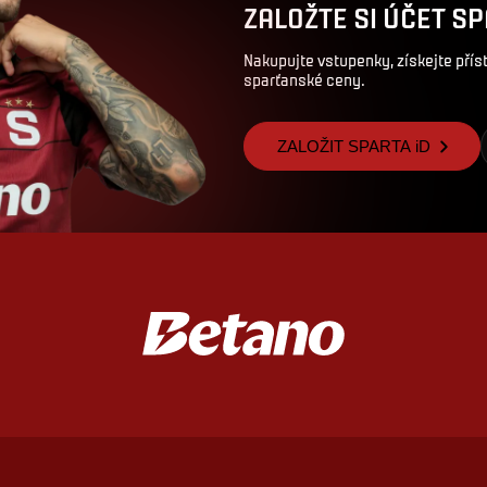
ZALOŽTE SI ÚČET SP
Nakupujte vstupenky, získejte pří
sparťanské ceny.
ZALOŽIT SPARTA iD