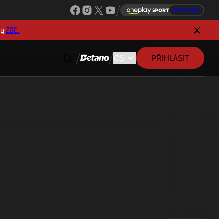
Sleduj ligu
ky
ZDE.
PŘIHLÁSIT