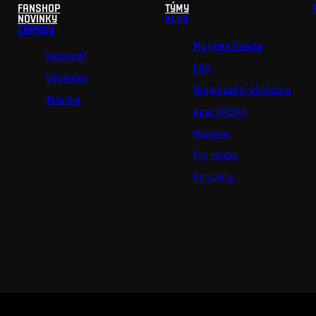
FANSHOP
TÝMY
NOVINKY
KLUB
ZÁPASY
My jsme Sparta
Kalendář
FAQ
Výsledky
Organizační struktura
Tabulka
epet ARENA
Historie
Pro média
Kontakty