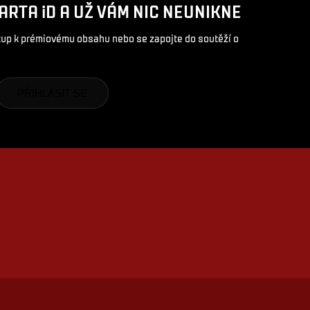
ARTA iD A UŽ VÁM NIC NEUNIKNE
stup k prémiovému obsahu nebo se zapojte do soutěží o
PŘIHLÁSIT SE