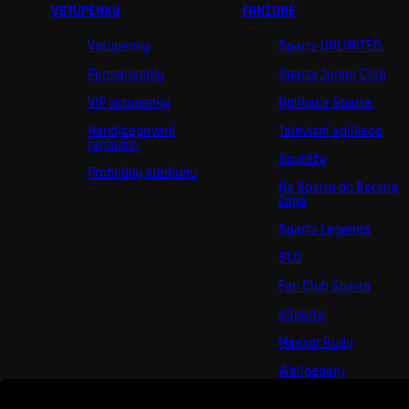
VSTUPENKY
FANZONE
Vstupenky
Sparta UNLIMITED.
Permanentky
Sparta Junior Club
VIP vstupenky
Aplikace Sparta.
Handicapovaní
Televizní aplikace
fanoušci
Soutěže
Prohlídky stadionu
Na Spartu do Betano
Zone
Sparta Legends
SLO
Fan Club Sparta
eSports
Maskot Rudy
Wallpapery
Sociální sítě