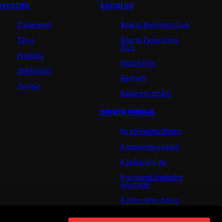
AKADEMIE
BUSINESS
O akademii
Sparta Business Club
Týmy
Sparta Experience
Club
Projekty
Hospitalita
Vzdělávání
Partneři
Turnaje
Reklamní plnění
SPARTA POMÁHÁ
Ke zdravému životu
K osobnímu rozvoji
K začlenění se
K ochraně životního
prostředí
K obecnému dobru
O nás