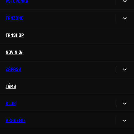
VSTUPENKY
FANZONE
Vstupenky
Permanentky
FANSHOP
Sparta UNLIMITED.
VIP vstupenky
Sparta Junior Club
NOVINKY
Handicapovaní fanoušci
Aplikace Sparta.
Prohlídky stadionu
ZÁPASY
Televizní aplikace
Soutěže
TÝMY
Kalendář
Na Spartu do Betano Zone
Výsledky
KLUB
Sparta Legends
Tabulka
SLO
AKADEMIE
My jsme Sparta
Fan Club Sparta
FAQ