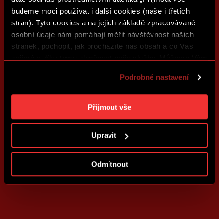
budeme moci používat i další cookies (naše i třetích
stran). Tyto cookies a na jejich základě zpracovávané
osobní údaje nám pomáhají měřit návštěvnost našich
stránek, pochopit, jak procházíte náš obsah a co Vás
zajímá a díky tomu zlepšovat naše služby. Můžeme Vám
také přizpůsobit obsah našich stránek a zobrazovat
Podrobné nastavení
reklamu na základě Vašich preferencí. Jednotlivé
cookies a účely zpracování si můžete nastavit v
„Podrobném nastavení“. Nastavení cookies si můžete
Přijmout vše
kdykoliv změnit. Jak takovou úpravu provést a další
informace ke cookies naleznete v
Použití souborů
Upravit
cookies
.
Odmítnout