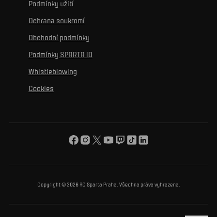
Podmínky užití
Sociální sítě
Hospitalita
Pro média
K osobnímu rozvoji
Turnaje
Ochrana soukromí
Mural výzva
Partneři
Kontakty
K začlenění se
Obchodní podmínky
Reklamní plnění
Podmínky SPARTA iD
K ochraně životního prostředí
Whistleblowing
K obecnému dobru
Cookies
O nás
Pro vás
Turnaj Nadačního fondu ACS
Copyright © 2026 AC Sparta Praha. Všechna práva vyhrazena.