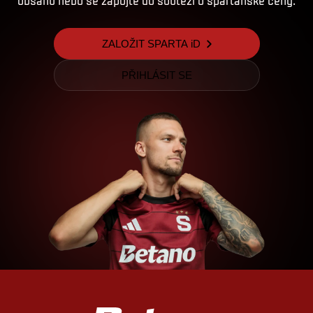
obsahu nebo se zapojte do soutěží o sparťanské ceny.
ZALOŽIT SPARTA iD
PŘIHLÁSIT SE