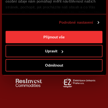
osobní údaje nám pomáhají měřit návštěvnost našich
stránek, pochopit, jak procházíte náš obsah a co Vás
zajímá a díky tomu zlepšovat naše služby. Můžeme Vám
také přizpůsobit obsah našich stránek a zobrazovat
Podrobné nastavení
reklamu na základě Vašich preferencí. Jednotlivé
cookies a účely zpracování si můžete nastavit v
„Podrobném nastavení“. Nastavení cookies si můžete
Přijmout vše
kdykoliv změnit. Jak takovou úpravu provést a další
informace ke cookies naleznete v
Použití souborů
Upravit
cookies
.
Odmítnout