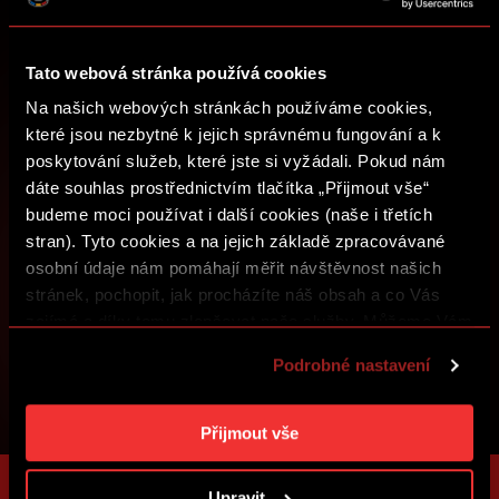
Nakupujte vstupenky, získejte přístup k prémiovému
obsahu nebo se zapojte do soutěží o sparťanské ceny.
Tato webová stránka používá cookies
ZALOŽIT SPARTA iD
Na našich webových stránkách používáme cookies,
které jsou nezbytné k jejich správnému fungování a k
PŘIHLÁSIT SE
poskytování služeb, které jste si vyžádali. Pokud nám
dáte souhlas prostřednictvím tlačítka „Přijmout vše“
budeme moci používat i další cookies (naše i třetích
stran). Tyto cookies a na jejich základě zpracovávané
osobní údaje nám pomáhají měřit návštěvnost našich
stránek, pochopit, jak procházíte náš obsah a co Vás
zajímá a díky tomu zlepšovat naše služby. Můžeme Vám
také přizpůsobit obsah našich stránek a zobrazovat
Podrobné nastavení
reklamu na základě Vašich preferencí. Jednotlivé
cookies a účely zpracování si můžete nastavit v
„Podrobném nastavení“. Nastavení cookies si můžete
Přijmout vše
kdykoliv změnit. Jak takovou úpravu provést a další
informace ke cookies naleznete v
Použití souborů
Upravit