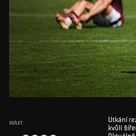
Utkání re
SDÍLET
kvůli ší
Aktuálně