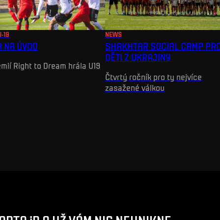
U-19
NEWS
A NA ÚVOD
SHAKHTAR SOCIAL CAMP PR
DĚTI Z UKRAJINY
mií Right to Dream hrála U19
Čtvrtý ročník pro ty nejvíce
zasažené válkou
ARTA iD A UŽ VÁM NIC NEUNIKNE