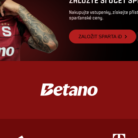
Nakupujte vstupenky, získejte pří
sparťanské ceny.
ZALOŽIT SPARTA iD