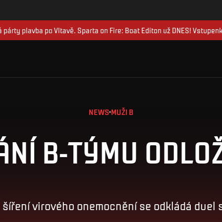
 párty plavba po Vltavě. Sparta on Fire: Boat Editon už DNES! Vstupen
NEWS
MUŽI B
ÁNÍ B-TÝMU ODLO
 šíření virového onemocnění se odkládá duel s