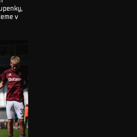
tupenky,
deme v