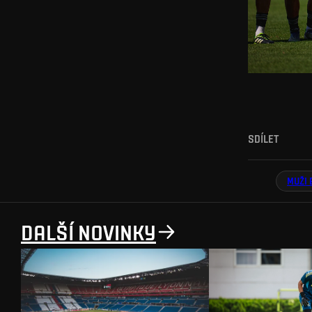
SDÍLET
MUŽI 
DALŠÍ NOVINKY