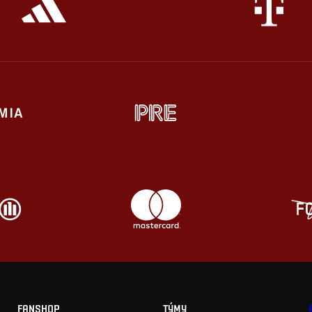
FANSHOP
TÝMY