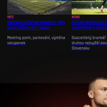
INFO
NEWS
ORGANIZAČNÍ INFORMACE PRO
PEDRO RODRIGUEZ
VÝJEZĎÁKY DO LYONU
HOSTOVAT V POHR
Meeting point, parkování, výměna
Dvacetiletý brankář 
vstupenek
druhou nejvyšší sou
Slovensku