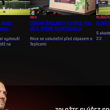
INFO
MLÁDEŽ
 BUDE
SBÍRKA ŠKOLNÍCH POTŘEB PRO
REMÍZ
ONIE
DĚTI, KTERÉ TO POTŘEBUJÍ
S akade
2:2
si vyzkouší
Akce se uskuteční před zápasem s
těž na
Teplicemi
ZALOŽTE SI ÚČET SP