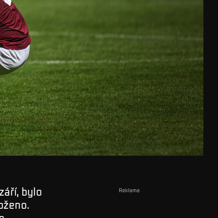
září, bylo
Reklama
oženo.
n