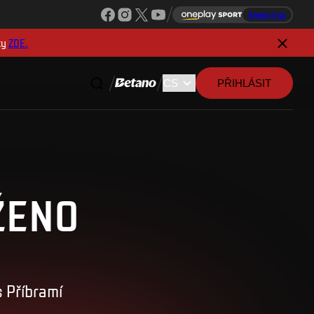
Sleduj ligu
ky
ZDE.
PŘIHLÁSIT
ŽENO
 Příbramí