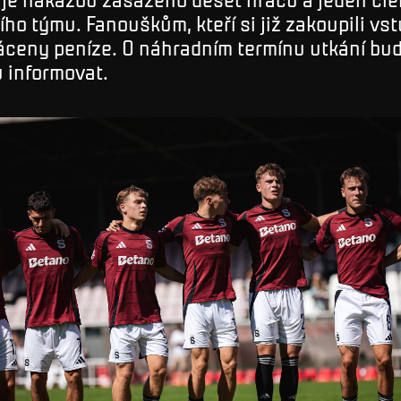
ího týmu. Fanouškům, kteří si již zakoupili vs
áceny peníze. O náhradním termínu utkání bu
 informovat.