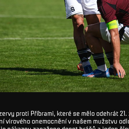
zervy proti Příbrami, které se mělo odehrát 21. 
ření virového onemocnění v našem mužstvu odl
 je nákazou zasaženo deset hráčů a jeden čle