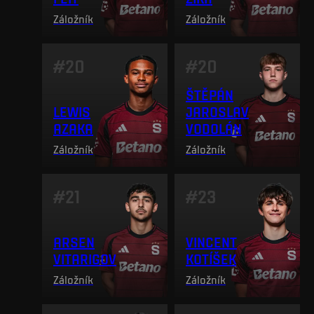
Záložník
Záložník
#
20
#
20
ŠTĚPÁN
LEWIS
JAROSLAV
AZAKA
VODOLÁN
Záložník
Záložník
#
21
#
23
ARSEN
VINCENT
VITARIGOV
KOTÍŠEK
Záložník
Záložník