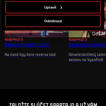
informace ke cookies naleznete v
Použití souborů
Upravit
cookies
.
Odmítnout
NEWS
MUŽI B
NEWS
MUŽI B
REMÍZA V DOMAŽLICÍCH
MOUDRÉHO HOSTOVÁ
Na úvod ligy bere rezerva bod
Devatenáctiletý talent
sezonu na Vysočině
ZALOŽTE SI ÚČET SPARTA iD A UŽ VÁM