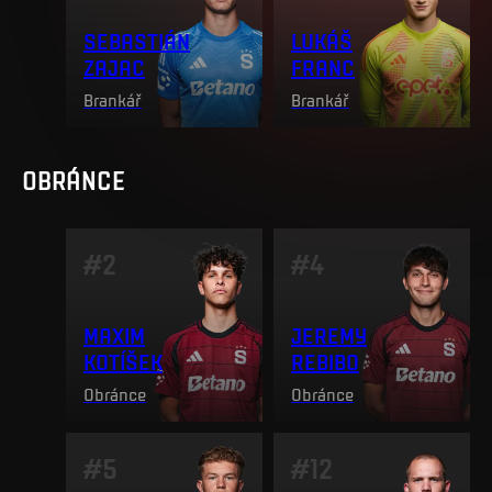
SEBASTIÁN
LUKÁŠ
ZAJAC
FRANC
Brankář
Brankář
OBRÁNCE
#
2
#
4
MAXIM
JEREMY
KOTÍŠEK
REBIBO
Obránce
Obránce
#
5
#
12