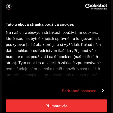
#
42
#
44
PEDRO ANTONIO
RODRIGUEZ
FILIP
Tato webová stránka používá cookies
CUESTA
NALEZINEK
Na našich webových stránkách používáme cookies,
Brankář
Brankář
které jsou nezbytné k jejich správnému fungování a k
poskytování služeb, které jste si vyžádali. Pokud nám
dáte souhlas prostřednictvím tlačítka „Přijmout vše“
#
7
budeme moci používat i další cookies (naše i třetích
stran). Tyto cookies a na jejich základě zpracovávané
osobní údaje nám pomáhají měřit návštěvnost našich
ENES
stránek, pochopit, jak procházíte náš obsah a co Vás
OSMANI
zajímá a díky tomu zlepšovat naše služby. Můžeme Vám
Obránce
také přizpůsobit obsah našich stránek a zobrazovat
Podrobné nastavení
reklamu na základě Vašich preferencí. Jednotlivé
cookies a účely zpracování si můžete nastavit v
NOVINKY
:
MUŽI B
„Podrobném nastavení“. Nastavení cookies si můžete
Přijmout vše
kdykoliv změnit. Jak takovou úpravu provést a další