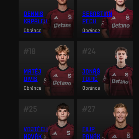
DENNIS
SEBASTIAN
KRPÁLEK
PECH
Obránce
Obránce
#
18
#
24
MATĚJ
JONÁŠ
DIVIŠ
TOPIČ
Obránce
Obránce
#
25
#
27
VOJTĚCH
FILIP
NOVÁK
PANÁK