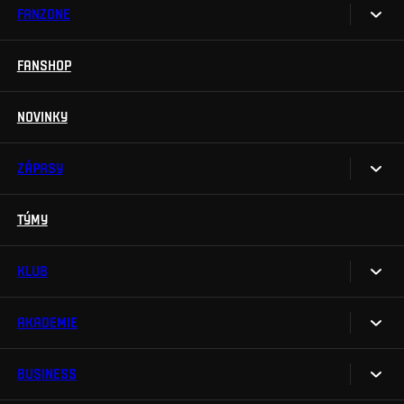
FANZONE
Vstupenky
Permanentky
FANSHOP
Sparta UNLIMITED.
VIP vstupenky
Sparta Junior Club
NOVINKY
Handicapovaní fanoušci
Aplikace Sparta.
Prohlídky stadionu
ZÁPASY
Televizní aplikace
Soutěže
TÝMY
Kalendář
Na Spartu do Betano Zone
Výsledky
KLUB
Sparta Legends
Tabulka
SLO
AKADEMIE
My jsme Sparta
Fan Club Sparta
FAQ
BUSINESS
O akademii
eSports
Organizační struktura