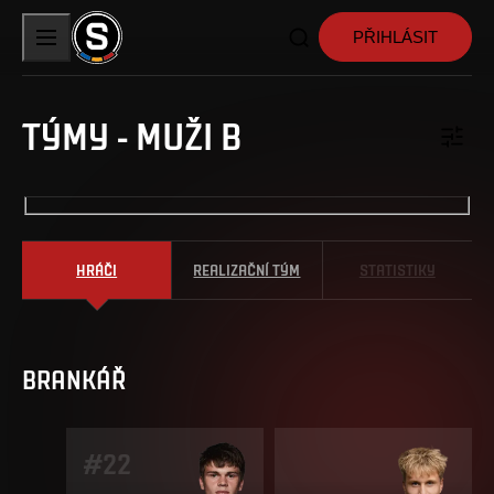
PŘIHLÁSIT
TÝMY
-
MUŽI B
HRÁČI
REALIZAČNÍ TÝM
STATISTIKY
BRANKÁŘ
#
22