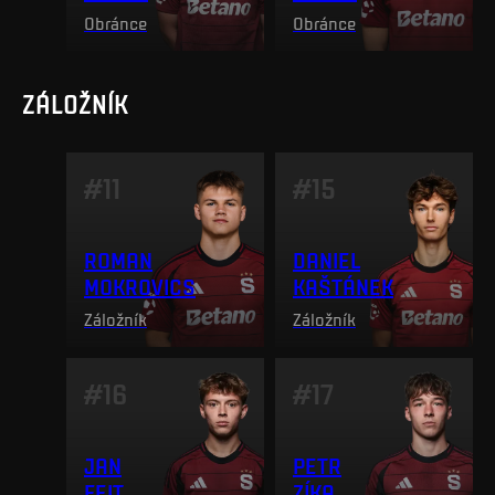
Obránce
Obránce
ZÁLOŽNÍK
#
11
#
15
ROMAN
DANIEL
MOKROVICS
KAŠTÁNEK
Záložník
Záložník
#
16
#
17
JAN
PETR
FEIT
ZÍKA