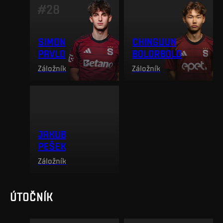
#
28
SIMON
CHINGUUN
PAVLO
BOLORBOLD
Záložník
Záložník
JAKUB
PEŠEK
Záložník
ÚTOČNÍK