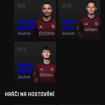
#
9
#
10
IVERSON
DANIEL
NEGOUAI
MICHL
Útočník
Útočník
#
15
ONDŘEJ
PAVLÍK
Útočník
HRÁČI NA HOSTOVÁNÍ