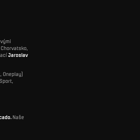
ovými
 Chorvatsko,
rací
Jaroslav
t, Oneplay)
Sport,
cado.
Naše