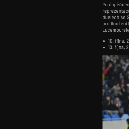
Po úspěšném
reprezentace
duelech se 
prodloužení 
Lucembursk
10. října,
13. října