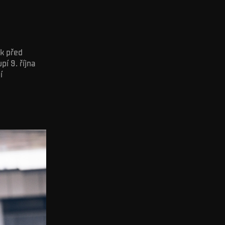
k před
í 9. října
í