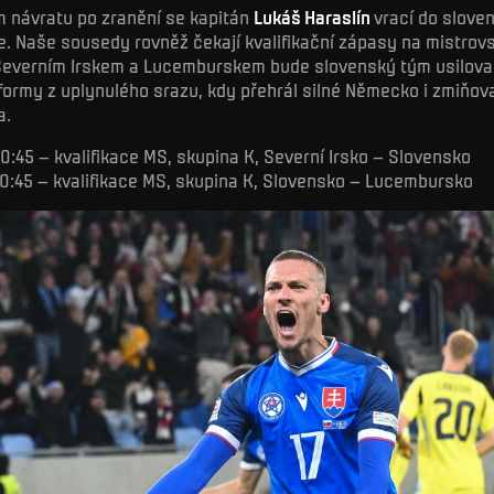
 návratu po zranění se kapitán
Lukáš Haraslín
vrací do slove
. Naše sousedy rovněž čekají kvalifikační zápasy na mistrovs
Severním Irskem a Lucemburskem bude slovenský tým usilova
formy z uplynulého srazu, kdy přehrál silné Německo i zmiňov
a.
 20:45 – kvalifikace MS, skupina K, Severní Irsko – Slovensko
, 20:45 – kvalifikace MS, skupina K, Slovensko – Lucembursko