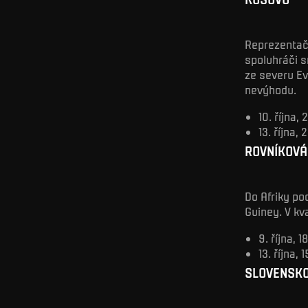
Reprezentač
spoluhráči 
ze severu Ev
nevýhodu.
10. října,
13. října,
ROVNÍKOVÁ
Do Afriky p
Guiney. V kv
9. října, 
13. října,
SLOVENSK