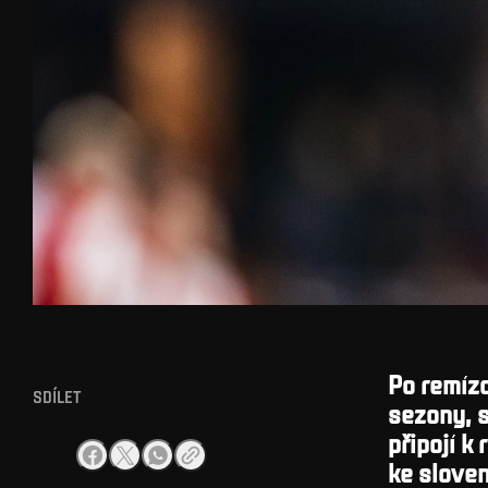
Po remíz
SDÍLET
sezony, s
připojí k
ke sloven