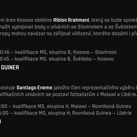
ní dres Kosova oblékne
Albion Rrahmani
, který se bude spole
snažit vybojovat body v utkáních se Slovinskem a se Švédske
ropy mohou navázat na zářijové vítězství, kterého dosáhli i p
 20:45 – kvalifikace MS, skupina B, Kosovo – Slovinsko
 20:45 – kvalifikace MS, skupina B, Švédsko – Kosovo
 GUINEA
ocestuje
Santiago Eneme
jakožto člen reprezentačního výběru
alifikačních utkáních se postaví fotbalistům z Malawi a Libérie
18:00 – kvalifikace MS, skupina H, Malawi – Rovníková Guinea
 15:00 – kvalifikace MS, skupina H, Rovníková Guinea – Libérie
O