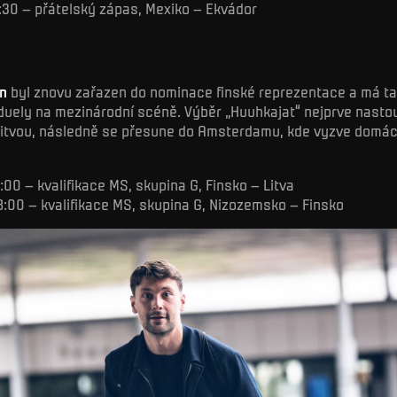
 4:30 – přátelský zápas, Mexiko – Ekvádor
en
byl znovu zařazen do nominace finské reprezentace a má ta
duely na mezinárodní scéně. Výběr „Huuhkajat“ nejprve nastoup
 Litvou, následně se přesune do Amsterdamu, kde vyzve domác
18:00 – kvalifikace MS, skupina G, Finsko – Litva
 18:00 – kvalifikace MS, skupina G, Nizozemsko – Finsko