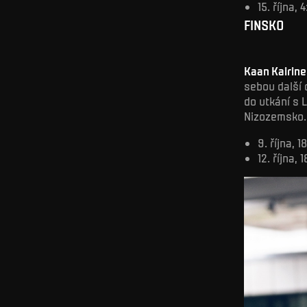
15. října,
FINSKO
Kaan Kairin
sebou další 
do utkání s
Nizozemsko.
9. října, 
12. října,