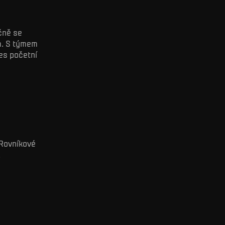
čně se
m. S týmem
řes početní
 Rovníkové
.