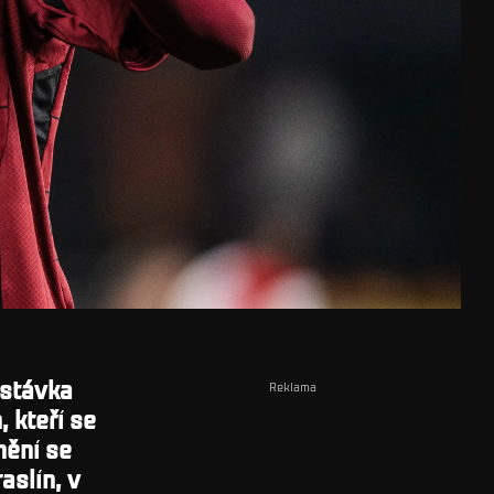
estávka
Reklama
 kteří se
nění se
aslín, v