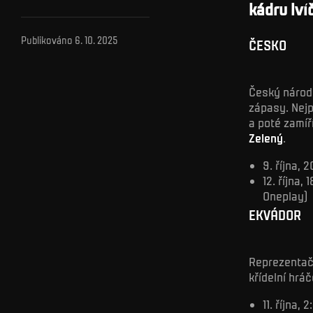
kádru lv
Publikováno
6. 10. 2025
ČESKO
Český národn
zápasy. Nejp
a poté zamíř
Zelený
.
9. října, 
12. října,
Oneplay)
EKVÁDOR
Reprezentačn
křídelní hrá
11. října,