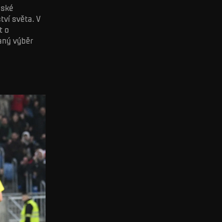
nské
tví světa. V
t o
aný výběr