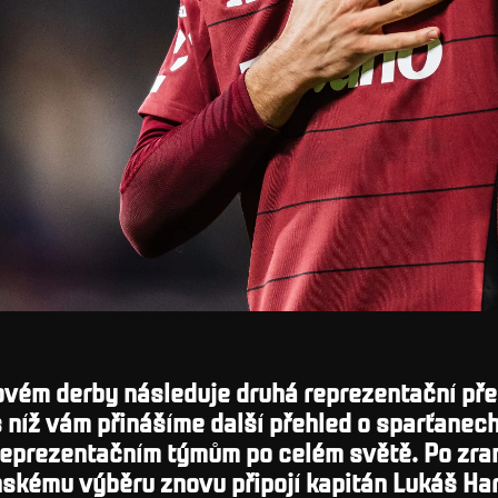
ovém derby následuje druhá reprezentační př
 níž vám přinášíme další přehled o sparťanech,
 reprezentačním týmům po celém světě. Po zra
skému výběru znovu připojí kapitán Lukáš Har