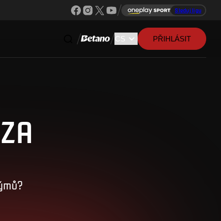
Sleduj ligu
PŘIHLÁSIT
UZA
týmů?