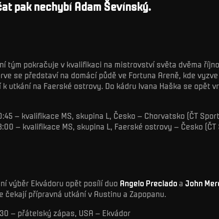
íčat pak nechybí Adam Ševínský.
í tým pokračuje v kvalifikaci na mistrovství světa dvěma říjn
rve se představí na domácí půdě ve Fortuna Areně, kde vyzve
í k utkání na Faerské ostrovy. Do kádru Ivana Haška se opět v
20:45 – kvalifikace MS, skupina L, Česko – Chorvatsko (ČT Spor
 18:00 – kvalifikace MS, skupina L, Faerské ostrovy – Česko (ČT 
í výběr Ekvádoru opět posílí duo
Angelo Preciado
a
John Mer
če čekají přípravná utkání v Austinu a Zapopanu.
 2:30 – přátelský zápas, USA – Ekvádor