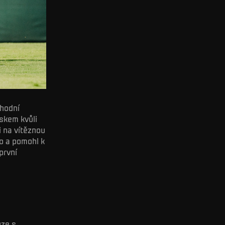
hodní
rskem kvůli
i na vítěznou
o a pomohl k
první
uze s