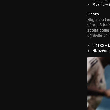
Mexiko – E
Finsko
Aby mělo Fin
výhry. S Kai
zdolat doma 
výsledková t
Finsko – L
Nizozemsk