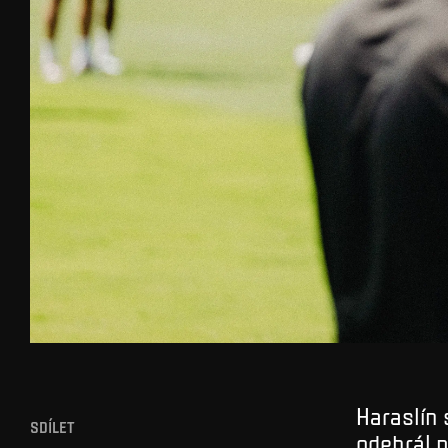
Haraslín 
SDÍLET
odehrál p