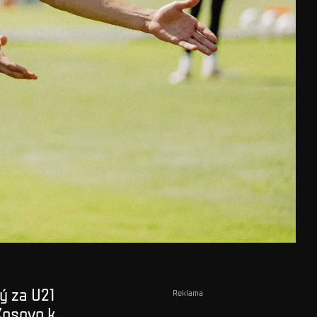
ý za U21
Reklama
Kosovo k