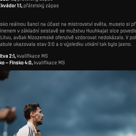
kvádor 1:1,
přátelský zápas
sko reálnou šanci na účast na mistrovství světa, muselo si př
rinenem v základní sestavě se mužstvu Huuhkajat sice povedl
Litvu, avšak Nizozemské ofenzivě vzdorovat nedokázalo. V p
abule ukazovala stav 3:0 a o výsledku utkání tak bylo jasno.
itva 2:1,
kvalifikace MS
o – Finsko 4:0,
kvalifikace MS