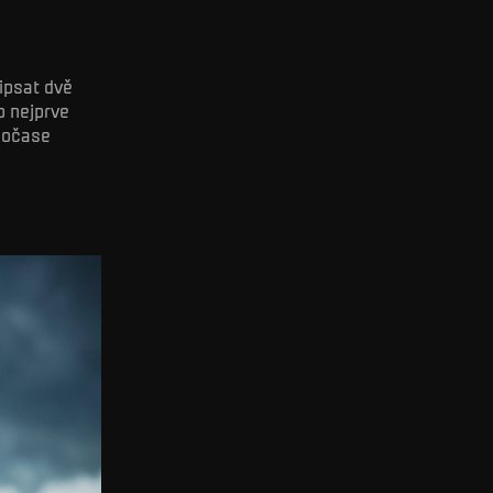
ipsat dvě
o nejprve
oločase