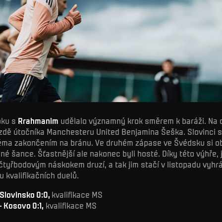
oku s
Rrahmanim
udělalo významný krok směrem k baráži. Na
zdě útočníka Manchesteru United Benjamina Šeška. Slovinci s
ěma zakončením na bránu. Ve druhém zápase ve Švédsku si o
ibné šance. Šťastnější ale nakonec byli hosté. Díky této výhře, 
čtyřbodovým náskokem druzí, a tak jim stačí v listopadu vyhr
u kvalifikačních duelů.
Slovinsko 0:0,
kvalifikace MS
 Kosovo 0:1,
kvalifikace MS