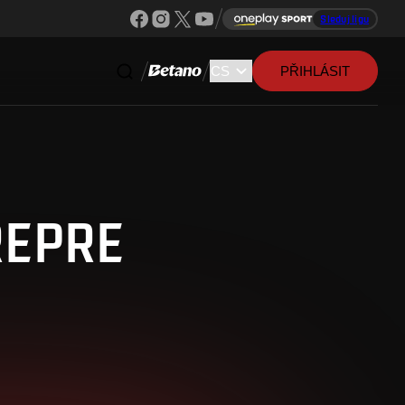
Sleduj ligu
PŘIHLÁSIT
REPRE