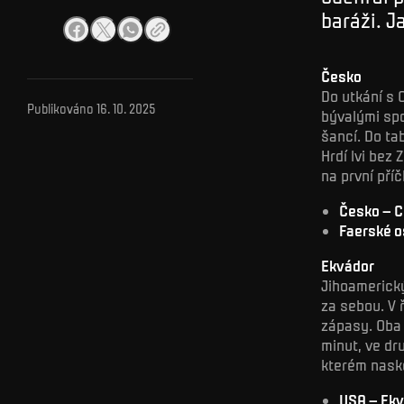
baráži. J
Česko
Do utkání s
Publikováno
16. 10. 2025
bývalými spo
šancí. Do ta
Hrdí lvi bez
na první pří
Česko – C
Faerské o
Ekvádor
Jihoamerický
za sebou. V 
zápasy. Oba 
minut, ve dr
kterém nasko
USA – Ekvá