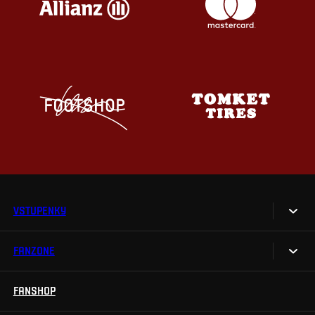
VSTUPENKY
FANZONE
Vstupenky
Permanentky
FANSHOP
Sparta UNLIMITED.
VIP vstupenky