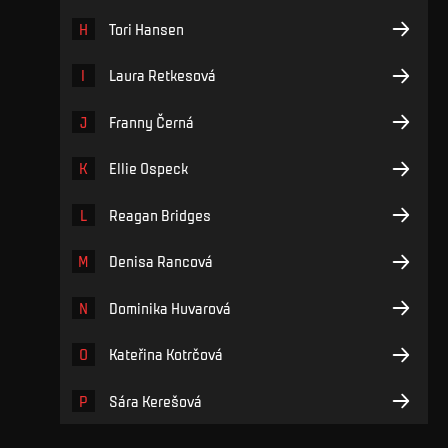
H
Tori Hansen
I
Laura Retkesová
J
Franny Černá
K
Ellie Ospeck
L
Reagan Bridges
M
Denisa Rancová
N
Dominika Huvarová
O
Kateřina Kotrčová
P
Sára Kerešová