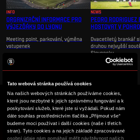
INFO
NEWS
ORGANIZAČNÍ INFORMACE PRO
PEDRO RODRIGUEZ 
VÝJEZĎÁKY DO LYONU
HOSTOVAT V POHRO
Meeting point, parkování, výměna
Dvacetiletý brankář s
vstupenek
druhou nejvyšší sout
Slovensku
Tato webová stránka používá cookies
Na našich webových stránkách používáme cookies,
které jsou nezbytné k jejich správnému fungování a k
ZALOŽTE SI ÚČET SPARTA iD A UŽ VÁM
poskytování služeb, které jste si vyžádali. Pokud nám
NIC NEUNIKNE
dáte souhlas prostřednictvím tlačítka „Přijmout vše“
budeme moci používat i další cookies (naše i třetích
Nakupujte vstupenky, získejte přístup k prémiovému
stran). Tyto cookies a na jejich základě zpracovávané
obsahu nebo se zapojte do soutěží o sparťanské ceny.
osobní údaje nám pomáhají měřit návštěvnost našich