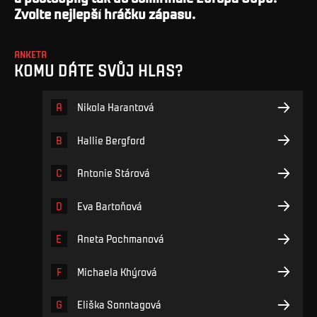
Zvolte nejlepší hráčku zápasu.
ANKETA
KOMU DÁTE SVŮJ HLAS?
A
Nikola Harantová
B
Hallie Bergford
C
Antonie Stárová
D
Eva Bartoňová
E
Aneta Pochmanová
F
Michaela Khýrová
G
Eliška Sonntagová