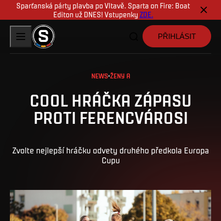
Sparťanská párty plavba po Vltavě. Sparta on Fire: Boat
Editon už DNES! Vstupenky
ZDE.
PŘIHLÁSIT
NEWS
ŽENY A
COOL HRÁČKA ZÁPASU
PROTI FERENCVÁROSI
Zvolte nejlepší hráčku odvety druhého předkola Europa
Cupu