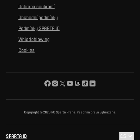
K osobnímu rozvoji
Turnaje
Ochrana soukromí
Mural výzva
Partneři
Kontakty
K začlenění se
Obchodní podmínky
Reklamní plnění
Podmínky SPARTA iD
K ochraně životního prostředí
Whistleblowing
K obecnému dobru
Cookies
O nás
Pro vás
Turnaj Nadačního fondu ACS
Copyright © 2026 AC Sparta Praha. Všechna práva vyhrazena.
SPARTA iD