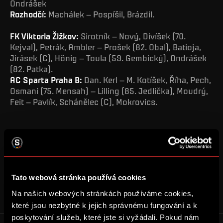
Ondrášek
Rozhodčí:
Machálek – Pospíšil, Brázdil.
FK Viktoria Žižkov:
Sirotník – Nový, Divíšek (70.
Kejval), Petrák, Ambler – Prošek (82. Obal), Batioja,
Jirásek (C), Hönig – Toula (59. Gembický), Ondrášek
(82. Patka).
AC Sparta Praha B:
Dan. Kerl – M. Kotíšek, Říha, Pech,
Osmani (75. Mensah) – Lilling (85. Jedlička), Moudrý,
Feit – Pavlík, Schánělec (C), Mokrovics.
SDÍLET
Tato webová stránka používá cookies
MUŽI B
Na našich webových stránkách používáme cookies,
které jsou nezbytné k jejich správnému fungování a k
poskytování služeb, které jste si vyžádali. Pokud nám
Reklama