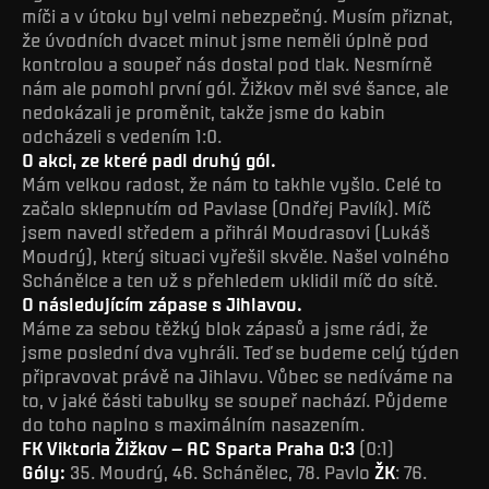
míči a v útoku byl velmi nebezpečný. Musím přiznat,
že úvodních dvacet minut jsme neměli úplně pod
kontrolou a soupeř nás dostal pod tlak. Nesmírně
nám ale pomohl první gól. Žižkov měl své šance, ale
nedokázali je proměnit, takže jsme do kabin
odcházeli s vedením 1:0.
O akci, ze které padl druhý gól.
Mám velkou radost, že nám to takhle vyšlo. Celé to
začalo sklepnutím od Pavlase (Ondřej Pavlík). Míč
jsem navedl středem a přihrál Moudrasovi (Lukáš
Moudrý), který situaci vyřešil skvěle. Našel volného
Schánělce a ten už s přehledem uklidil míč do sítě.
O následujícím zápase s Jihlavou.
Máme za sebou těžký blok zápasů a jsme rádi, že
jsme poslední dva vyhráli. Teď se budeme celý týden
připravovat právě na Jihlavu. Vůbec se nedíváme na
to, v jaké části tabulky se soupeř nachází. Půjdeme
do toho naplno s maximálním nasazením.
FK Viktoria Žižkov – AC Sparta Praha 0:3
(0:1)
Góly:
35. Moudrý, 46. Schánělec, 78. Pavlo
ŽK
: 76.