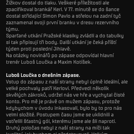
Žižkov dostal do tlaku. Veškeré příležitosti ale
zpacifikoval brankář Kerl. V 77. minutě se do šance
dostal střídající Simon Pavlo a střelou na zadní tyč
zaznamenal svoji první branku v dresu rezervního
týmu.
Sparťané utkání Pražské klasiky zvládli a do tabulky
si tak připisují tři body. Další utkání je čeká příští
týden proti poslední Jihlavě.
Na otázky novinářů po zápase odpovídal hlavní
trenér Luboš Loučka a Maxim Kotíšek.
Luboš Loučka o dnešním zápase.
Vstup do zápasu z naší strany nebyl úplně ideální, ale
velké pochvaly patří Kerlovi. Předvedl několik
skvělých zákroků, udržel nás ve hře a vychytal čisté
konto. Pro mě je právě on mužem zápasu, protože
kdybychom v úvodu inkasovali, bylo by to pro nás
velmi složité. Postupem času jsme se uklidnili a
vstřelili šťastný gól, kterému jsme ale šli naproti.
Druhý poločas nebyl z naší strany na míči tak