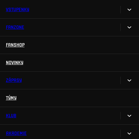
VSTUPENKY
FANZONE
Vstupenky
Permanentky
FANSHOP
Sparta UNLIMITED.
VIP vstupenky
Sparta Junior Club
NOVINKY
Handicapovaní fanoušci
Aplikace Sparta.
Prohlídky stadionu
ZÁPASY
Televizní aplikace
Soutěže
TÝMY
Kalendář
Na Spartu do Betano Zone
Výsledky
KLUB
Sparta Legends
Tabulka
SLO
AKADEMIE
My jsme Sparta