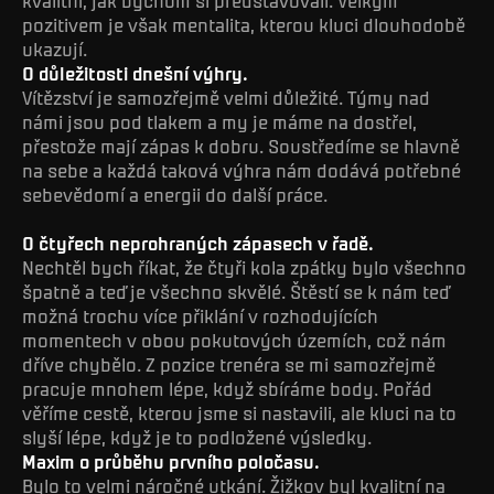
kvalitní, jak bychom si představovali. Velkým
pozitivem je však mentalita, kterou kluci dlouhodobě
ukazují.
O důležitosti dnešní výhry.
Vítězství je samozřejmě velmi důležité. Týmy nad
námi jsou pod tlakem a my je máme na dostřel,
přestože mají zápas k dobru. Soustředíme se hlavně
na sebe a každá taková výhra nám dodává potřebné
sebevědomí a energii do další práce.
O čtyřech neprohraných zápasech v řadě.
Nechtěl bych říkat, že čtyři kola zpátky bylo všechno
špatně a teď je všechno skvělé. Štěstí se k nám teď
možná trochu více přiklání v rozhodujících
momentech v obou pokutových územích, což nám
dříve chybělo. Z pozice trenéra se mi samozřejmě
pracuje mnohem lépe, když sbíráme body. Pořád
věříme cestě, kterou jsme si nastavili, ale kluci na to
slyší lépe, když je to podložené výsledky.
Maxim o průběhu prvního poločasu.
Bylo to velmi náročné utkání. Žižkov byl kvalitní na