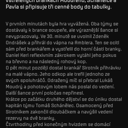
Pavla si připisuje tři cenné body do tabulky.
V prvních minutách byla hra vyvážená. Oba týmy se
dostávaly k brance soupeře, ale výraznější šance si
nevypracovaly. Ve 30. minutě se uvolnil Zdeněk
Ondrášek a přihrál do vápna na Amblera. Ten se ocitl
sám před brankářem a vystřelil do horní části branky.
Daniel Kerl reflexivním zákrokem vytáhl jeho pokus
na břevno a na následný rohový kop.
O pět minut později dostal brankář Sirotník přihrávku
na malé vápno. Jeho odkop ale trefil jednoho ze
svých spoluhráčů. Odražený míč si přebral Lukáš
Moudrý a pohotovým lobem nás poslal do vedení.
Další šance první poločas nepřinesl.
Krátce po začátku druhého dějství se do úniku dostal
kapitán týmu Tomáš Schánělec. Osamocený před
Sirotníkem zakončil dloubáčkem a navýšil vedení
rezervy na dvě branky.
Čtvrthodiny před konečným hvizdem se domácí