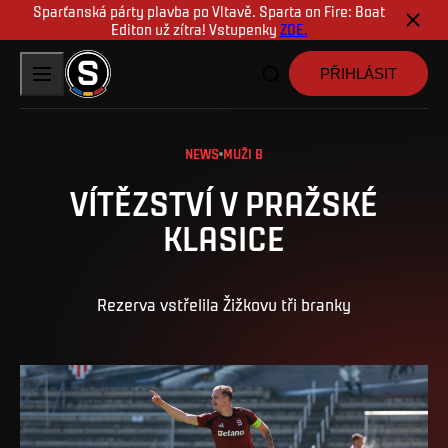
Sparťanská párty plavba po Vltavě. Sparta on Fire: Boat
Editon už zítra! Vstupenky
ZDE.
PŘIHLÁSIT
NEWS
MUŽI B
VÍTĚZSTVÍ V PRAŽSKÉ
KLASICE
Rezerva vstřelila Žižkovu tři branky