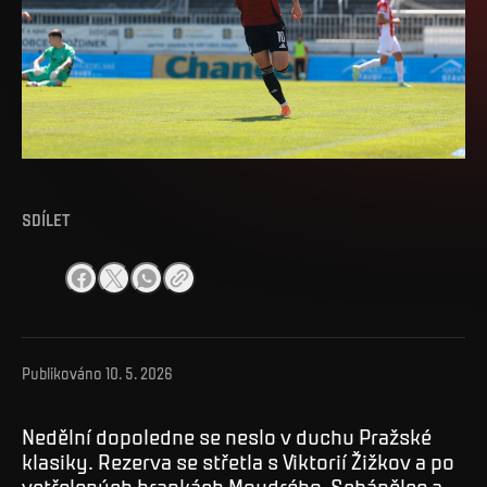
SDÍLET
Publikováno
10. 5. 2026
Nedělní dopoledne se neslo v duchu Pražské
klasiky. Rezerva se střetla s Viktorií Žižkov a po
vstřelených brankách Moudrého, Schánělce a