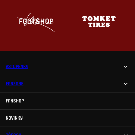
VSTUPENKY
FANZONE
Vstupenky
Permanentky
FANSHOP
Sparta UNLIMITED.
VIP vstupenky
Sparta Junior Club
NOVINKY
Handicapovaní fanoušci
Aplikace Sparta.
Prohlídky stadionu