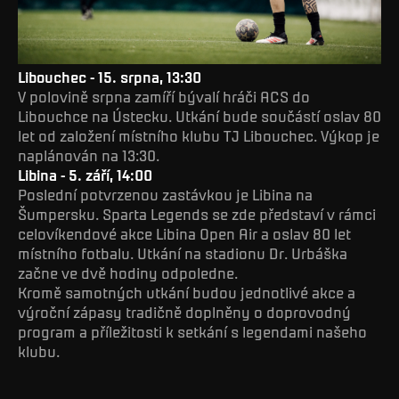
Libouchec - 15. srpna, 13:30
V polovině srpna zamíří bývalí hráči ACS do
Libouchce na Ústecku. Utkání bude součástí oslav 80
let od založení místního klubu TJ Libouchec. Výkop je
naplánován na 13:30.
Libina - 5. září, 14:00
Poslední potvrzenou zastávkou je Libina na
Šumpersku. Sparta Legends se zde představí v rámci
celovíkendové akce Libina Open Air a oslav 80 let
místního fotbalu. Utkání na stadionu Dr. Urbáška
začne ve dvě hodiny odpoledne.
Kromě samotných utkání budou jednotlivé akce a
výroční zápasy tradičně doplněny o doprovodný
program a příležitosti k setkání s legendami našeho
klubu.