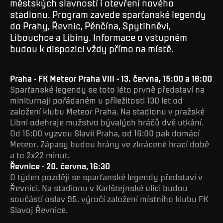
městských slavností i otevření nového
stadionu. Program zavede sparťanské legendy
do Prahy, Řevnic, Pěnčína, Spytihněvi,
Libouchce a Libiny. Informace o vstupném
budou k dispozici vždy přímo na místě.
Praha - FK Meteor Praha VIII - 13. června, 15:00 a 16:00
Sparťanské legendy se toto léto prvně představí na
miniturnaji pořádaném u příležitosti 130 let od
založení klubu Meteor Praha. Na stadionu v pražské
Libni odehraje mužstvo bývalých hráčů dvě utkání.
Od 15:00 vyzvou Slavii Praha, od 16:00 pak domácí
Meteor. Zápasy budou hrány ve zkrácené hrací době
a to 2x22 minut.
Řevnice - 20. června, 16:30
O týden později se sparťanské legendy představí v
Řevnici. Na stadionu v Karlštejnské ulici budou
součástí oslav 95. výročí založení místního klubu FK
Slavoj Řevnice.