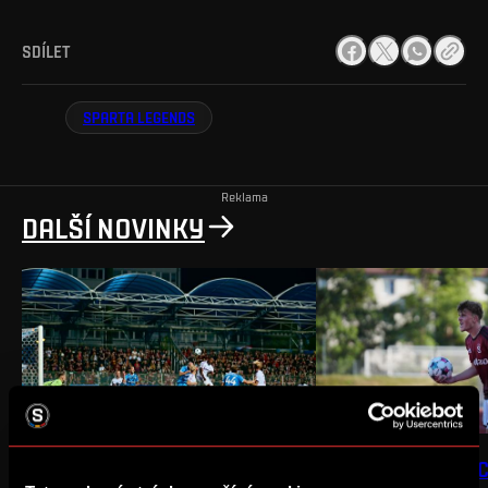
SDÍLET
SPARTA LEGENDS
Reklama
DALŠÍ NOVINKY
NEWS
MUŽI A
NEWS
MUŽI B
PORÁŽKA V MLADÉ BOLESLAVI
REMÍZA V DOMAŽLI