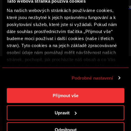
Tato webová stránka používá cookies
Ve venkovním utkání jsme prohráli
Na úvod ligy bere rez
Na našich webových stránkách používáme cookies,
0:2
které jsou nezbytné k jejich správnému fungování a k
poskytování služeb, které jste si vyžádali. Pokud nám
dáte souhlas prostřednictvím tlačítka „Přijmout vše“
budeme moci používat i další cookies (naše i třetích
stran). Tyto cookies a na jejich základě zpracovávané
osobní údaje nám pomáhají měřit návštěvnost našich
stránek, pochopit, jak procházíte náš obsah a co Vás
zajímá a díky tomu zlepšovat naše služby. Můžeme Vám
také přizpůsobit obsah našich stránek a zobrazovat
ZALOŽTE SI ÚČET SPARTA iD A UŽ VÁM
Podrobné nastavení
reklamu na základě Vašich preferencí. Jednotlivé
NIC NEUNIKNE
cookies a účely zpracování si můžete nastavit v
„Podrobném nastavení“. Nastavení cookies si můžete
Nakupujte vstupenky, získejte přístup k prémiovému
Přijmout vše
obsahu nebo se zapojte do soutěží o sparťanské ceny.
kdykoliv změnit. Jak takovou úpravu provést a další
informace ke cookies naleznete v
Použití souborů
Upravit
cookies
.
ZALOŽIT SPARTA iD
Odmítnout