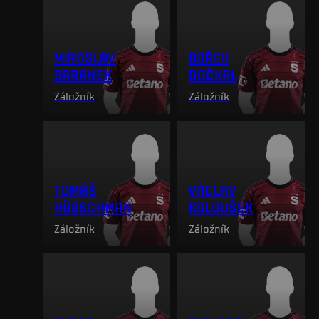
MIROSLAV
BOŘEK
BARANEK
DOČKAL
Záložník
Záložník
TOMÁŠ
VÁCLAV
HÜBSCHMAN
KOLOUŠEK
Záložník
Záložník