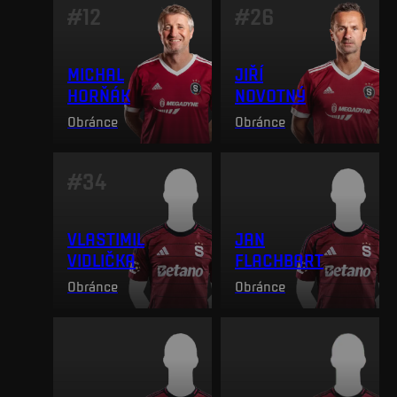
#
12
#
26
MICHAL
JIŘÍ
HORŇÁK
NOVOTNÝ
Obránce
Obránce
#
34
VLASTIMIL
JAN
VIDLIČKA
FLACHBART
Obránce
Obránce