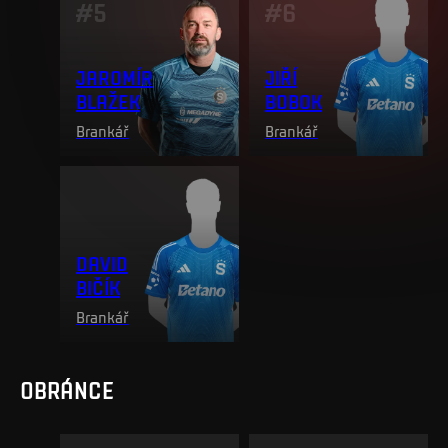
#
5
#
6
JAROMÍR
JIŘÍ
BLAŽEK
BOBOK
Brankář
Brankář
DAVID
BIČÍK
Brankář
OBRÁNCE