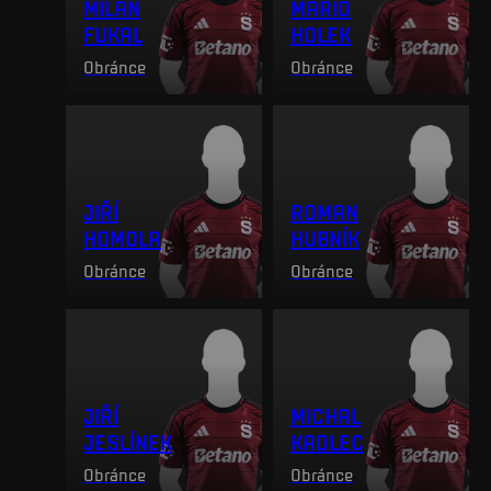
MILAN
MARIO
FUKAL
HOLEK
Obránce
Obránce
JIŘÍ
ROMAN
HOMOLA
HUBNÍK
Obránce
Obránce
JIŘÍ
MICHAL
JESLÍNEK
KADLEC
Obránce
Obránce