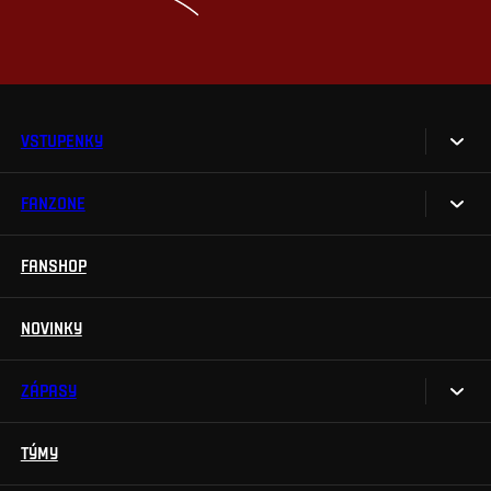
VSTUPENKY
FANZONE
Vstupenky
Permanentky
FANSHOP
Sparta UNLIMITED.
VIP vstupenky
Sparta Junior Club
NOVINKY
Handicapovaní fanoušci
Aplikace Sparta.
Prohlídky stadionu
ZÁPASY
Televizní aplikace
Soutěže
TÝMY
Kalendář
Na Spartu do Betano Zone