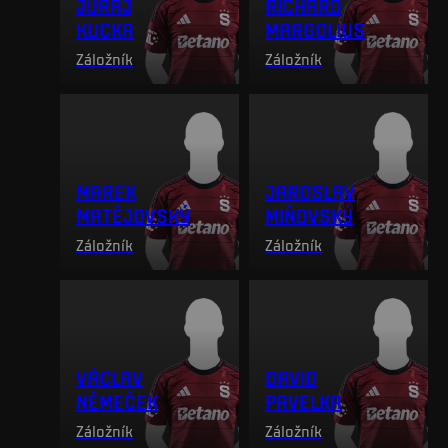
JURAJ
RICHARD
KUCKA
MARGOLIUS
Záložník
Záložník
MAREK
JAROSLAV
MATĚJOVSKÝ
MIŇOVSKÝ
Záložník
Záložník
VÁCLAV
DAVID
NĚMEČEK
PAVELKA
Záložník
Záložník