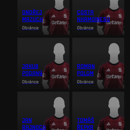
ONDŘEJ
COSTA
MAZUCH
NHAMOINESU
Obránce
Obránce
JAKUB
ROMAN
PODANÝ
POLOM
Obránce
Obránce
JAN
TOMÁŠ
RAJNOCH
ŘEPKA