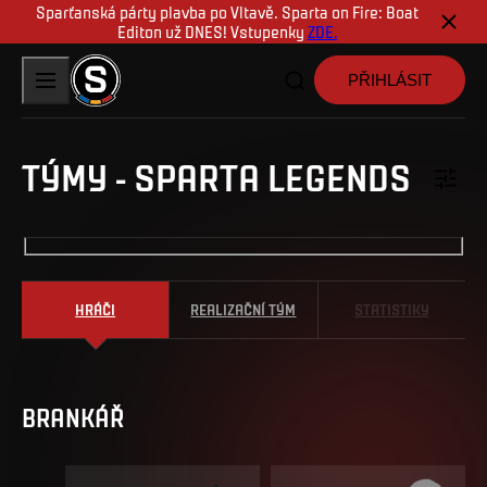
Sparťanská párty plavba po Vltavě. Sparta on Fire: Boat
Editon už DNES! Vstupenky
ZDE.
PŘIHLÁSIT
TÝMY
-
SPARTA LEGENDS
HRÁČI
REALIZAČNÍ TÝM
STATISTIKY
BRANKÁŘ