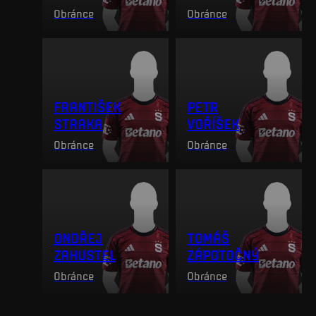
Obránce
Obránce
FRANTIŠEK
PETR
STRAKA
VOŘÍŠEK
Obránce
Obránce
ONDŘEJ
TOMÁŠ
ZAHUSTEL
ZÁPOTOČNÝ
Obránce
Obránce