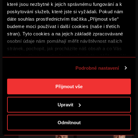
které jsou nezbytné k jejich správnému fungování a k
poskytování služeb, které jste si vyžádali. Pokud nám
#
8
#
11
dáte souhlas prostřednictvím tlačítka „Přijmout vše“
budeme moci používat i další cookies (naše i třetích
stran). Tyto cookies a na jejich základě zpracovávané
MILOSLAV
RADIM
osobní údaje nám pomáhají měřit návštěvnost našich
DENK
HOLUB
stránek, pochopit, jak procházíte náš obsah a co Vás
Útočník
Útočník
zajímá a díky tomu zlepšovat naše služby. Můžeme Vám
také přizpůsobit obsah našich stránek a zobrazovat
Podrobné nastavení
reklamu na základě Vašich preferencí. Jednotlivé
#
15
#
17
cookies a účely zpracování si můžete nastavit v
„Podrobném nastavení“. Nastavení cookies si můžete
Přijmout vše
kdykoliv změnit. Jak takovou úpravu provést a další
JIŘÍ
MAREK
informace ke cookies naleznete v
Použití souborů
JESLÍNEK
KINCL
Upravit
cookies
.
Útočník
Útočník
Odmítnout
#
19
#
21