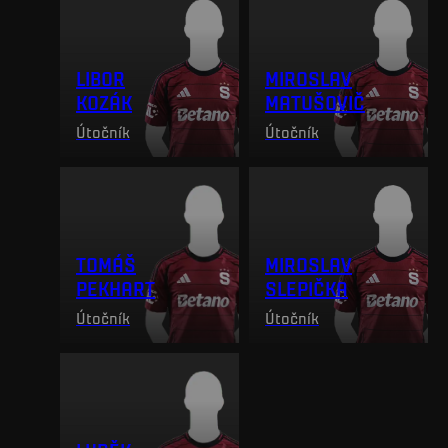
LIBOR
MIROSLAV
KOZÁK
MATUŠOVIČ
Útočník
Útočník
TOMÁŠ
MIROSLAV
PEKHART
SLEPIČKA
Útočník
Útočník