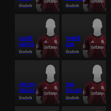
Útočník
Útočník
LUKÁŠ
TOMÁŠ
HARTIG
JUN
Útočník
Útočník
VÁCLAV
JAN
KADLEC
KOLLER
Útočník
Útočník