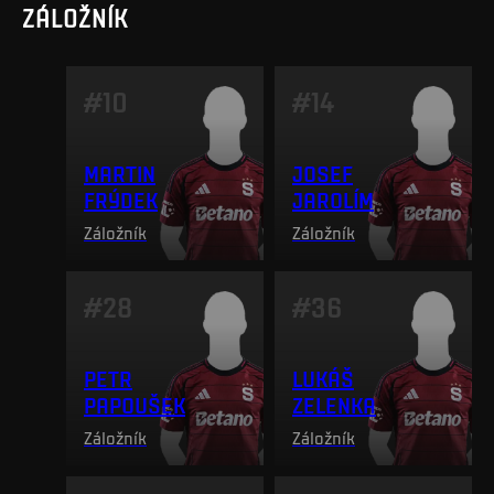
ZÁLOŽNÍK
#
10
#
14
MARTIN
JOSEF
FRÝDEK
JAROLÍM
Záložník
Záložník
#
28
#
36
PETR
LUKÁŠ
PAPOUŠEK
ZELENKA
Záložník
Záložník