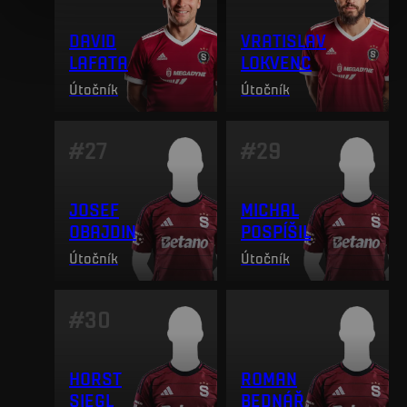
DAVID
VRATISLAV
LAFATA
LOKVENC
Útočník
Útočník
#
27
#
29
JOSEF
MICHAL
OBAJDIN
POSPÍŠIL
Útočník
Útočník
#
30
HORST
ROMAN
SIEGL
BEDNÁŘ