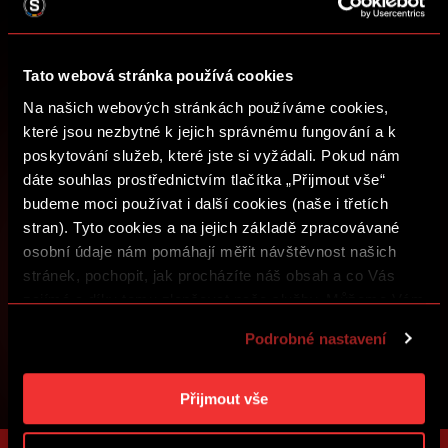
Nakupujte vstupenky, získejte přístup k prémiovému
obsahu nebo se zapojte do soutěží o sparťanské ceny.
Tato webová stránka používá cookies
ZALOŽIT SPARTA iD
Na našich webových stránkách používáme cookies,
které jsou nezbytné k jejich správnému fungování a k
PŘIHLÁSIT SE
poskytování služeb, které jste si vyžádali. Pokud nám
dáte souhlas prostřednictvím tlačítka „Přijmout vše“
budeme moci používat i další cookies (naše i třetích
stran). Tyto cookies a na jejich základě zpracovávané
osobní údaje nám pomáhají měřit návštěvnost našich
stránek, pochopit, jak procházíte náš obsah a co Vás
zajímá a díky tomu zlepšovat naše služby. Můžeme Vám
také přizpůsobit obsah našich stránek a zobrazovat
Podrobné nastavení
reklamu na základě Vašich preferencí. Jednotlivé
cookies a účely zpracování si můžete nastavit v
„Podrobném nastavení“. Nastavení cookies si můžete
Přijmout vše
kdykoliv změnit. Jak takovou úpravu provést a další
informace ke cookies naleznete v
Použití souborů