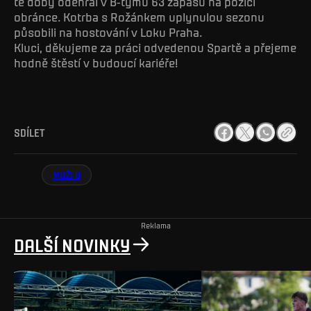
té doby odehrál v B-týmu 63 zápasů na pozici
obránce. Kotrba s Rožánkem uplynulou sezonu
působili na hostování v Loku Praha.
Kluci, děkujeme za práci odvedenou Spartě a přejeme
hodně štěstí v budoucí kariéře!
SDÍLET
MUŽI B
Reklama
DALŠÍ NOVINKY