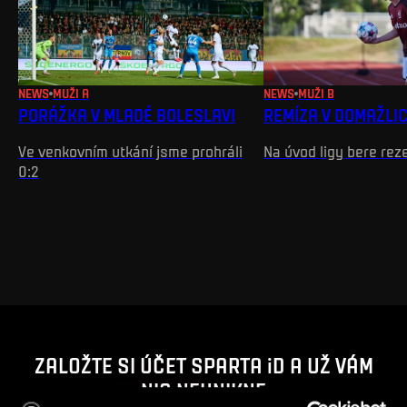
NEWS
MUŽI A
NEWS
MUŽI B
PORÁŽKA V MLADÉ BOLESLAVI
REMÍZA V DOMAŽLI
Ve venkovním utkání jsme prohráli
Na úvod ligy bere rez
0:2
ZALOŽTE SI ÚČET SPARTA iD A UŽ VÁM
NIC NEUNIKNE