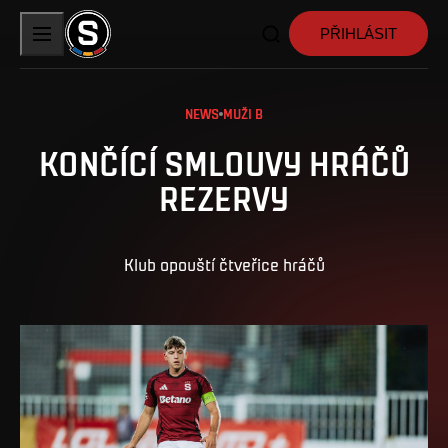
PŘIHLÁSIT
NEWS
MUŽI B
KONČÍCÍ SMLOUVY HRÁČŮ
REZERVY
Klub opouští čtveřice hráčů