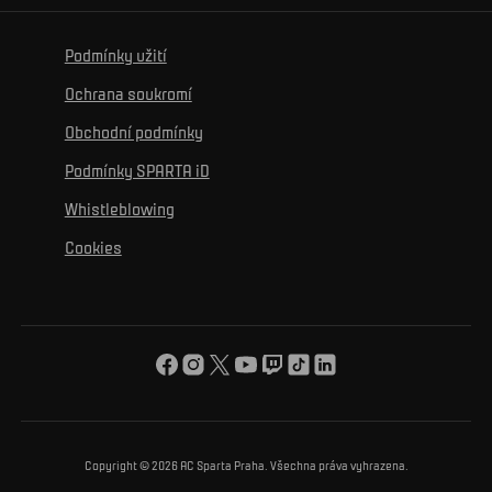
Projekty
Wallpapery
Sparta Experience Club
Historie
Ke zdravému životu
Vzdělávání
Podmínky užití
Sociální sítě
Hospitalita
Pro média
K osobnímu rozvoji
Turnaje
Ochrana soukromí
Mural výzva
Partneři
Kontakty
K začlenění se
Obchodní podmínky
Reklamní plnění
Podmínky SPARTA iD
K ochraně životního prostředí
Whistleblowing
K obecnému dobru
Cookies
O nás
Pro vás
Turnaj Nadačního fondu ACS
Copyright © 2026 AC Sparta Praha. Všechna práva vyhrazena.