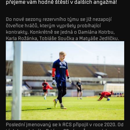
přejeme vám hodně štěstí v dalších angažmá!
Do nové sezony rezervního týmu se již nezapojí
čtveřice hráčů, kterým vypršely probíhající
kontrakty. Konkrétně se jedná o Damiána Kotrbu,
Karla Rožánka, Tobiáše Součka a Matyáše Jedličku.
Poslední jmenovaný se k ACS připojil v roce 2020. Od