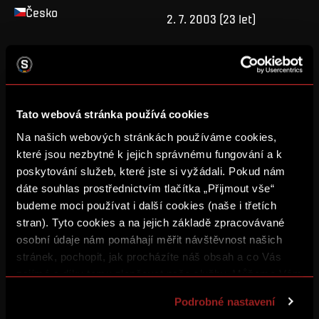
Česko
2. 7. 2003
(
23 let
)
VÝŠKA
VÁHA
187
cm
80
kg
Tato webová stránka používá cookies
Na našich webových stránkách používáme cookies,
SOCIÁLNÍ SÍTĚ
které jsou nezbytné k jejich správnému fungování a k
poskytování služeb, které jste si vyžádali. Pokud nám
dáte souhlas prostřednictvím tlačítka „Přijmout vše“
budeme moci používat i další cookies (naše i třetích
stran). Tyto cookies a na jejich základě zpracovávané
PŘEDCHOZÍ KLUBY
osobní údaje nám pomáhají měřit návštěvnost našich
Bohemians 1905
stránek, pochopit, jak procházíte náš obsah a co Vás
Hamburger SV
zajímá a díky tomu zlepšovat naše služby. Můžeme Vám
Olympique Lyon
také přizpůsobit obsah našich stránek a zobrazovat
Podrobné nastavení
reklamu na základě Vašich preferencí. Jednotlivé