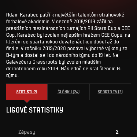
Adam Karabec patří k největším talentům strahovské
fotbalové akademie. V sezoně 2018/2019 zářil na
prestižních mezinárodních turnajích All Stars Cup a CEE
Cup. Karabec byl zvolen nejlepším hráčem CEE Cupu, na
kterém se sparťanskou devatenáctkou došel až do
finále. V ročníku 2019/2020 podával výborné výkony za
B-tým a dostal se i do národního týmu do 19 let. Na
Galavečeru Grassroots byl zvolen mladším
dorostencem roku 2019. Následně se stal členem A-
týmu.
STATISTIKY
ČLÁNKY
(
24
)
SPARTA TV
(
2
)
LIGOVÉ STATISTIKY
2
Zápasy