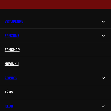
VSTUPENKY
FANZONE
Vstupenky
Permanentky
FANSHOP
Sparta UNLIMITED.
VIP vstupenky
Sparta Junior Club
NOVINKY
Handicapovaní fanoušci
Aplikace Sparta.
Prohlídky stadionu
ZÁPASY
Televizní aplikace
Soutěže
TÝMY
Kalendář
Na Spartu do Betano Zone
Výsledky
KLUB
Sparta Legends