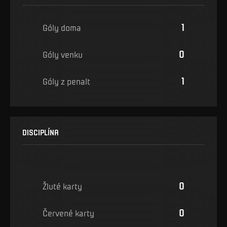
1
Góly doma
0
Góly venku
1
Góly z penalt
DISCIPLÍNA
0
Žluté karty
0
Červené karty