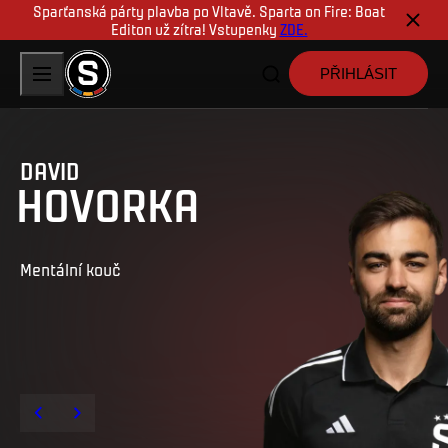
Sparťanská párty plavba po Vltavě. Sparta on Fire: Boat
Editon už zítra! Vstupenky
ZDE.
PŘIHLÁSIT
DAVID
HOVORKA
Mentální kouč