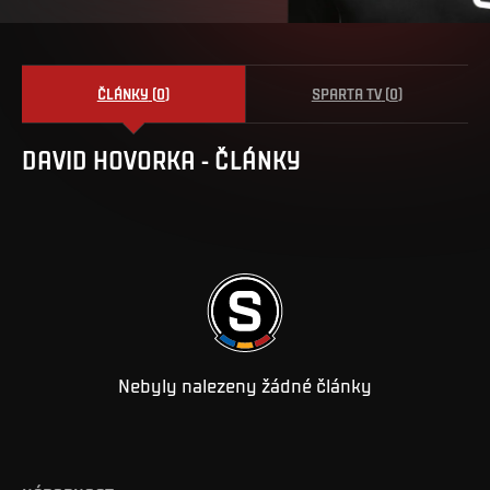
ČLÁNKY
(
0
)
SPARTA TV
(
0
)
DAVID
HOVORKA
-
ČLÁNKY
Nebyly nalezeny žádné články