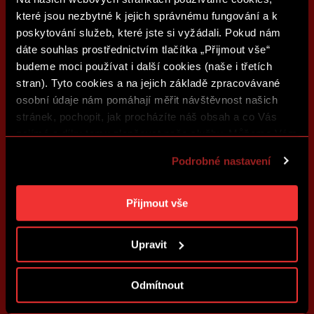
které jsou nezbytné k jejich správnému fungování a k
poskytování služeb, které jste si vyžádali. Pokud nám
dáte souhlas prostřednictvím tlačítka „Přijmout vše“
budeme moci používat i další cookies (naše i třetích
stran). Tyto cookies a na jejich základě zpracovávané
osobní údaje nám pomáhají měřit návštěvnost našich
stránek, pochopit, jak procházíte náš obsah a co Vás
zajímá a díky tomu zlepšovat naše služby. Můžeme Vám
také přizpůsobit obsah našich stránek a zobrazovat
Podrobné nastavení
reklamu na základě Vašich preferencí. Jednotlivé
cookies a účely zpracování si můžete nastavit v
„Podrobném nastavení“. Nastavení cookies si můžete
Přijmout vše
kdykoliv změnit. Jak takovou úpravu provést a další
informace ke cookies naleznete v
Použití souborů
Upravit
cookies
.
Odmítnout