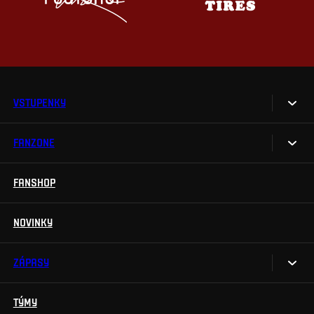
VSTUPENKY
FANZONE
Vstupenky
Permanentky
FANSHOP
Sparta UNLIMITED.
VIP vstupenky
Sparta Junior Club
NOVINKY
Handicapovaní fanoušci
Aplikace Sparta.
Prohlídky stadionu
ZÁPASY
Televizní aplikace
Soutěže
TÝMY
Kalendář