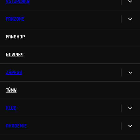
VSTUPENKY
FANZONE
Vstupenky
Permanentky
FANSHOP
Sparta UNLIMITED.
VIP vstupenky
Sparta Junior Club
NOVINKY
Handicapovaní fanoušci
Aplikace Sparta.
Prohlídky stadionu
ZÁPASY
Televizní aplikace
Soutěže
TÝMY
Kalendář
Na Spartu do Betano Zone
Výsledky
KLUB
Sparta Legends
Tabulka
SLO
AKADEMIE
My jsme Sparta
Fan Club Sparta
FAQ