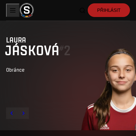
PŘIHLÁSIT
LAURA
JÁSKOVÁ
2
#
Obránce