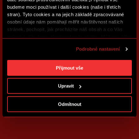
budeme moci používat i další cookies (naše i třetích
stran). Tyto cookies a na jejich základě zpracovávané
osobní údaje nám pomáhají měřit návštěvnost našich
stránek, pochopit, jak procházíte náš obsah a co Vás
zajímá a díky tomu zlepšovat naše služby. Můžeme Vám
také přizpůsobit obsah našich stránek a zobrazovat
Podrobné nastavení
reklamu na základě Vašich preferencí. Jednotlivé
cookies a účely zpracování si můžete nastavit v
„Podrobném nastavení“. Nastavení cookies si můžete
Přijmout vše
kdykoliv změnit. Jak takovou úpravu provést a další
informace ke cookies naleznete v
Použití souborů
Upravit
cookies
.
Odmítnout