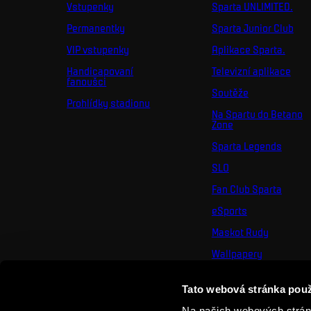
Vstupenky
Sparta UNLIMITED.
Permanentky
Sparta Junior Club
VIP vstupenky
Aplikace Sparta.
Handicapovaní
Televizní aplikace
fanoušci
Soutěže
Prohlídky stadionu
Na Spartu do Betano
Zone
Sparta Legends
SLO
Fan Club Sparta
eSports
Maskot Rudy
Wallpapery
Sociální sítě
Tato webová stránka použ
Mural výzva
Na našich webových stránk