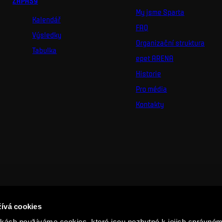
ZÁPASY
My jsme Sparta
Kalendář
FAQ
Výsledky
Organizační struktura
Tabulka
epet ARENA
Historie
Pro média
Kontakty
ívá cookies
ách používáme cookies, které jsou nezbytné k jejich správném