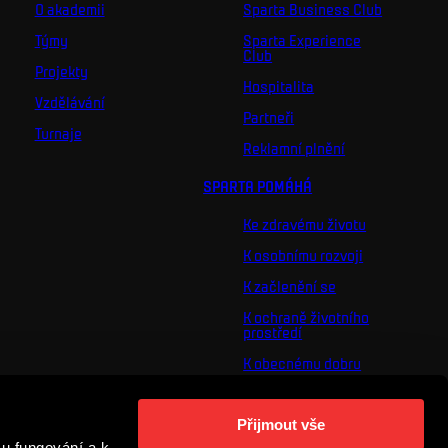
O akademii
Sparta Business Club
Týmy
Sparta Experience
Club
Projekty
Hospitalita
Vzdělávání
Partneři
Turnaje
Reklamní plnění
SPARTA POMÁHÁ
Ke zdravému životu
K osobnímu rozvoji
K začlenění se
K ochraně životního
prostředí
K obecnému dobru
O nás
Přijmout vše
Pro vás
u fungování a k