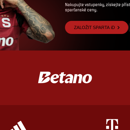
Nakupujte vstupenky, získejte pří
sparťanské ceny.
ZALOŽIT SPARTA iD