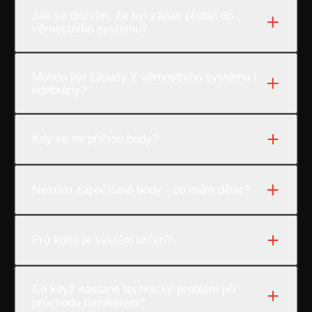
Jak se dozvím, že byl zápas přidán do
věrnostního systému?
Mohou být zápasy z věrnostního systému i
odebrány?
Kdy se mi přičtou body?
Nemám započítané body - co mám dělat?
Pro koho je systém určen?
Co když nastane technický problém při
průchodu turniketem?