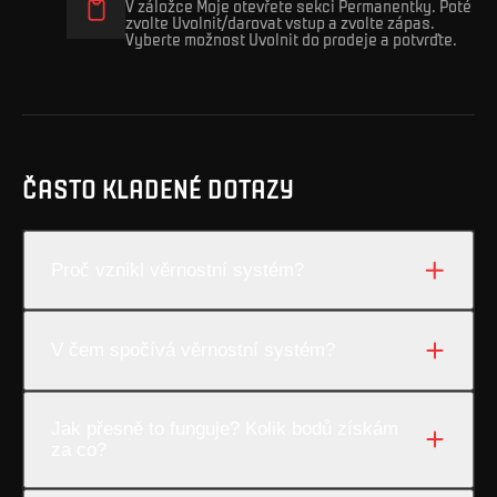
V záložce Moje otevřete sekci Permanentky. Poté
zvolte Uvolnit/darovat vstup a zvolte zápas.
Vyberte možnost Uvolnit do prodeje a potvrďte.
ČASTO KLADENÉ DOTAZY
Proč vznikl věrnostní systém?
V čem spočívá věrnostní systém?
Jak přesně to funguje? Kolik bodů získám
za co?