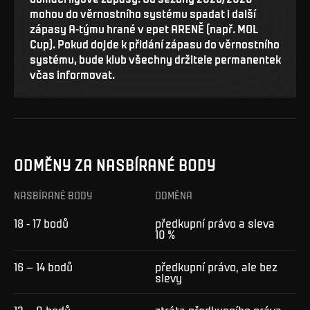
mohou do věrnostního systému spadat i další
zápasy A-týmu hrané v epet ARENĚ (např. MOL
Cup). Pokud dojde k přidání zápasu do věrnostního
systému, bude klub všechny držitele permanentek
včas informovat.
ODMĚNY ZA NASBÍRANÉ BODY
NASBÍRANÉ BODY
ODMĚNA
18 - 17 bodů
předkupní právo a sleva
10 %
16 – 14 bodů
předkupní právo, ale bez
slevy
13 – 0 bodů
ztráta předkupního práva