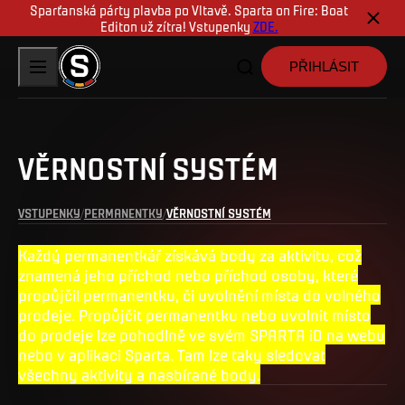
Sparťanská párty plavba po Vltavě. Sparta on Fire: Boat
Editon už zítra! Vstupenky
ZDE.
PŘIHLÁSIT
VĚRNOSTNÍ SYSTÉM
VSTUPENKY
PERMANENTKY
VĚRNOSTNÍ SYSTÉM
Každý permanentkář získává body za aktivitu, což
znamená jeho příchod nebo příchod osoby, které
propůjčil permanentku, či uvolnění místa do volného
prodeje. Propůjčit permanentku nebo uvolnit místo
do prodeje lze pohodlně ve svém SPARTA iD na webu
nebo v aplikaci Sparta. Tam lze taky sledovat
všechny aktivity a nasbírané body.