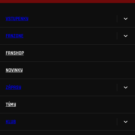
VSTUPENKY
FANZONE
Vstupenky
Permanentky
FANSHOP
Sparta UNLIMITED.
VIP vstupenky
Sparta Junior Club
NOVINKY
Handicapovaní fanoušci
Aplikace Sparta.
Prohlídky stadionu
ZÁPASY
Televizní aplikace
Soutěže
TÝMY
Kalendář
Na Spartu do Betano Zone
Výsledky
KLUB
Sparta Legends
Tabulka