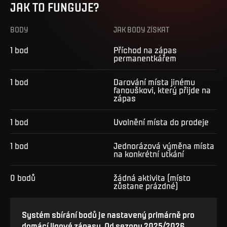
JAK TO FUNGUJE?
BODY
JAK BODY ZÍSKAT
1 bod
Příchod na zápas
permanentkářem
1 bod
Darování místa jinému
fanouškovi, který přijde na
zápas
1 bod
Uvolnění místa do prodeje
1 bod
Jednorázová výměna místa
na konkrétní utkání
0 bodů
žádná aktivita (místo
zůstane prázdné)
Systém sbírání bodů je nastavený primárně pro
domácí ligové zápasy. Od sezony 2025/2026