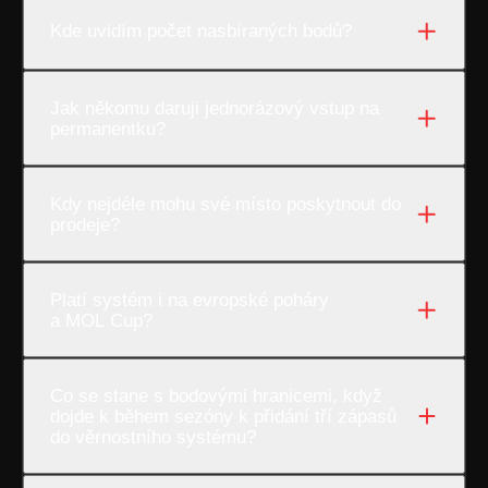
Kde uvidím počet nasbíraných bodů?
Jak někomu daruji jednorázový vstup na
permanentku?
Kdy nejdéle mohu své místo poskytnout do
prodeje?
Platí systém i na evropské poháry
a MOL Cup?
Co se stane s bodovými hranicemi, když
dojde k během sezóny k přidání tří zápasů
do věrnostního systému?