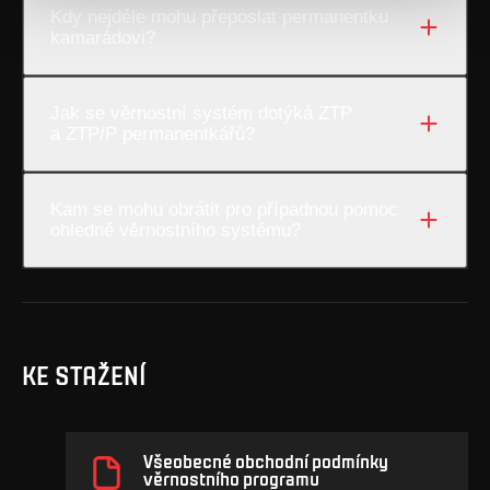
Kdy nejdéle mohu přeposlat permanentku
kamarádovi?
Jak se věrnostní systém dotýká ZTP
a ZTP/P permanentkářů?
Kam se mohu obrátit pro případnou pomoc
ohledně věrnostního systému?
KE STAŽENÍ
Všeobecné obchodní podmínky
věrnostního programu