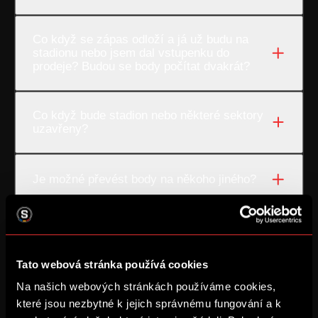
Co když se zápas odloží a já už budu na
stadionu nebo jsem dal vstupenku do
prodeje? Budou se body počítat dvakrát?
Co když bude stadion nebo některé sektory
uzavřeny?
Je možné převést body na někoho jiného?
Když permanentku v průběhu sezony
převedu na jiného držitele, převedou se
body?
Tato webová stránka používá cookies
Na našich webových stránkách používáme cookies,
které jsou nezbytné k jejich správnému fungování a k
Můžu mít více permanentek a body sbírat