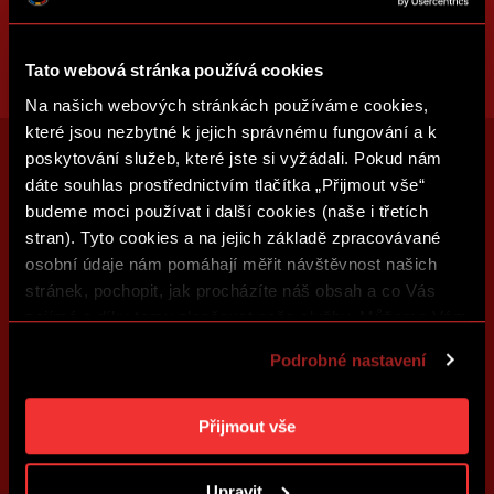
Tato webová stránka používá cookies
Na našich webových stránkách používáme cookies,
které jsou nezbytné k jejich správnému fungování a k
poskytování služeb, které jste si vyžádali. Pokud nám
dáte souhlas prostřednictvím tlačítka „Přijmout vše“
budeme moci používat i další cookies (naše i třetích
stran). Tyto cookies a na jejich základě zpracovávané
osobní údaje nám pomáhají měřit návštěvnost našich
stránek, pochopit, jak procházíte náš obsah a co Vás
zajímá a díky tomu zlepšovat naše služby. Můžeme Vám
také přizpůsobit obsah našich stránek a zobrazovat
Podrobné nastavení
reklamu na základě Vašich preferencí. Jednotlivé
cookies a účely zpracování si můžete nastavit v
„Podrobném nastavení“. Nastavení cookies si můžete
Přijmout vše
kdykoliv změnit. Jak takovou úpravu provést a další
informace ke cookies naleznete v
Použití souborů
Upravit