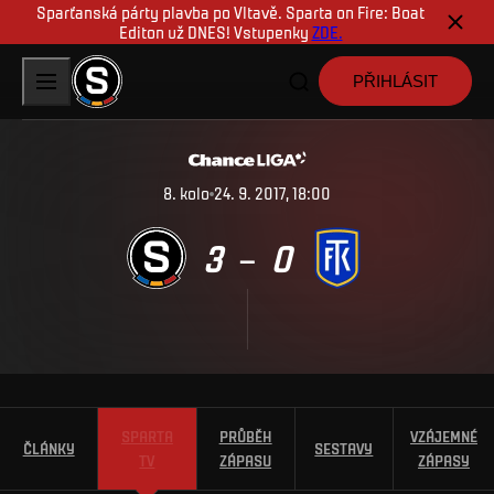
Sparťanská párty plavba po Vltavě. Sparta on Fire: Boat
Editon už DNES! Vstupenky
ZDE.
PŘIHLÁSIT
8
.
kolo
24. 9. 2017, 18:00
3
0
–
SPARTA
PRŮBĚH
VZÁJEMNÉ
ČLÁNKY
SESTAVY
TV
ZÁPASU
ZÁPASY