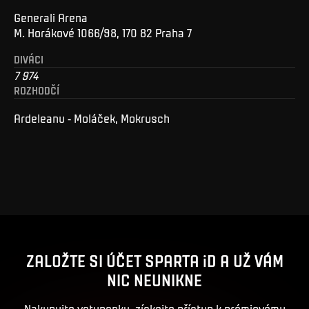
Generali Arena
M. Horákové 1066/98, 170 82 Praha 7
DIVÁCI
7 974
ROZHODČÍ
Ardeleanu - Moláček, Mokrusch
ZALOŽTE SI ÚČET SPARTA iD A UŽ VÁM
NIC NEUNIKNE
Nakupujte vstupenky, získejte přístup k prémiovému