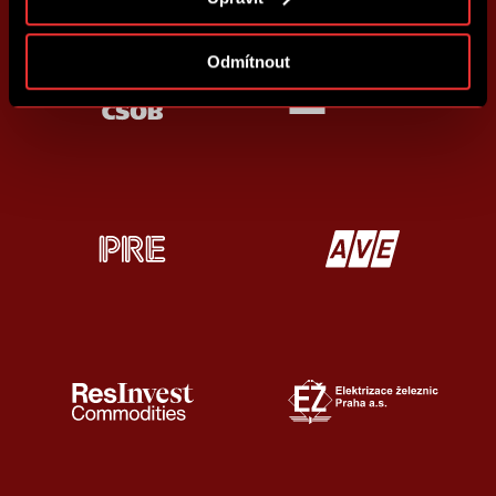
cookies
.
Odmítnout