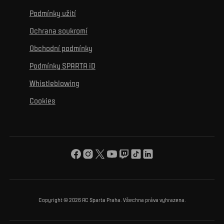
Historie
Ke zdravému životu
Vzdělávání
Podmínky užití
Sociální sítě
Hospitalita
Pro média
K osobnímu rozvoji
Turnaje
Ochrana soukromí
Mural výzva
Partneři
Kontakty
K začlenění se
Obchodní podmínky
Reklamní plnění
Podmínky SPARTA iD
K ochraně životního prostředí
Whistleblowing
K obecnému dobru
Cookies
O nás
Pro vás
Turnaj Nadačního fondu ACS
Copyright © 2026 AC Sparta Praha. Všechna práva vyhrazena.